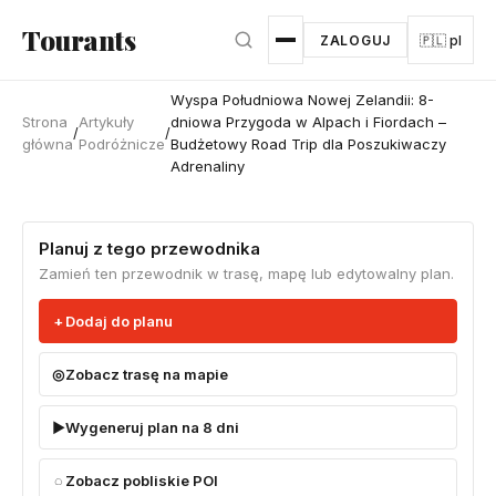
Przejdź do głównej treści
Tourants
ZALOGUJ
🇵🇱 pl
Wyspa Południowa Nowej Zelandii: 8-
Strona
Artykuły
dniowa Przygoda w Alpach i Fiordach –
/
/
główna
Podróżnicze
Budżetowy Road Trip dla Poszukiwaczy
Adrenaliny
Planuj z tego przewodnika
Zamień ten przewodnik w trasę, mapę lub edytowalny plan.
Dodaj do planu
Zobacz trasę na mapie
Wygeneruj plan na 8 dni
Zobacz pobliskie POI