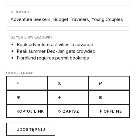
DLA KOGO
Adventure Seekers, Budget Travelers, Young Couples
SZYBKIE WSKAZÓWKI
Book adventure activities in advance
Peak summer Dec-Jan gets crowded
Fiordland requires permit bookings
UDOSTĘPNIJ:
F
𝕏
𝙋
💬
✈
✉
KOPIUJ LINK
♡ ZAPISZ
⬇ OFFLINE
UDOSTĘPNIJ