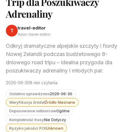
Trip dla Poszukiwaczy
Adrenaliny
travel-editor
T
Autor: travel-editor
Odkryj dramatyczne alpejskie szczyty i fiordy
Nowej Zelandii podczas budżetowego 8-
dniowego road tripu – idealna przygoda dla
poszukiwaczy adrenaliny i młodych par.
2026-06-30
8 min czytania
Ostatnio sprawdzono
2026-06-30
Weryfikacja źródeł
Źródło Nieznane
Dopasowanie odbiorców
Ogólne
Kompletność trasy
Nie Dotyczy
Ryzyko jakości POI
Unknown