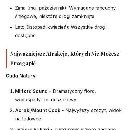
Zima (maj-październik): Wymagane łańcuchy
śniegowe, niektóre drogi zamknięte
Lato (listopad-kwiecień): Wszystkie drogi
dostępne
Najważniejsze Atrakcje, Których Nie Możesz
Przegapić
Cuda Natury
:
Milford Sound
- Dramatyczny fiord,
wodospady, las deszczowy
Aoraki/Mount Cook
- Najwyższy szczyt, widoki
na lodowce
Jezioro Pukaki
- Turkusowe jezioro zasilane