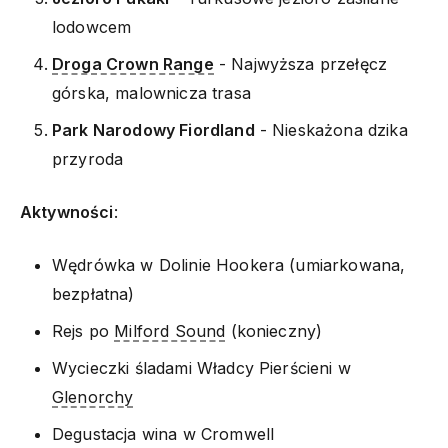
lodowcem
Droga Crown Range
- Najwyższa przełęcz
górska, malownicza trasa
Park Narodowy Fiordland
- Nieskażona dzika
przyroda
Aktywności
:
Wędrówka w Dolinie Hookera (umiarkowana,
bezpłatna)
Rejs po
Milford Sound
(konieczny)
Wycieczki śladami Władcy Pierścieni w
Glenorchy
Degustacja wina w Cromwell