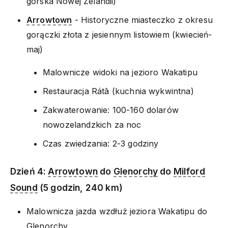
górska Nowej Zelandii)
Arrowtown
- Historyczne miasteczko z okresu
gorączki złota z jesiennym listowiem (kwiecień-
maj)
Malownicze widoki na jezioro Wakatipu
Restauracja Rátā (kuchnia wykwintna)
Zakwaterowanie: 100-160 dolarów
nowozelandzkich za noc
Czas zwiedzania: 2-3 godziny
Dzień 4:
Arrowtown
do
Glenorchy
do
Milford
Sound
(5 godzin, 240 km)
Malownicza jazda wzdłuż jeziora Wakatipu do
Glenorchy