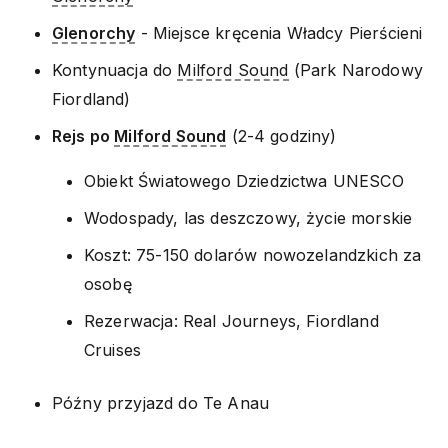
Glenorchy
- Miejsce kręcenia Władcy Pierścieni
Kontynuacja do
Milford Sound
(Park Narodowy
Fiordland)
Rejs po
Milford Sound
(2-4 godziny)
Obiekt Światowego Dziedzictwa UNESCO
Wodospady, las deszczowy, życie morskie
Koszt: 75-150 dolarów nowozelandzkich za
osobę
Rezerwacja: Real Journeys, Fiordland
Cruises
Późny przyjazd do Te Anau