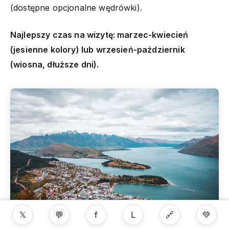
(dostępne opcjonalne wędrówki).
Najlepszy czas na wizytę: marzec-kwiecień
(jesienne kolory) lub wrzesień-październik
(wiosna, dłuższe dni).
𝕏
💬
f
L
🔗
💚