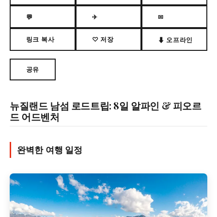
💬
✈
✉
링크 복사
♡ 저장
⬇ 오프라인
공유
뉴질랜드 남섬 로드트립: 8일 알파인 & 피오르
드 어드벤처
완벽한 여행 일정