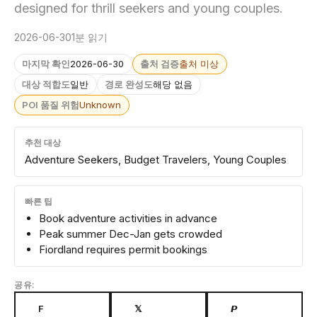
designed for thrill seekers and young couples.
2026-06-30
1분 읽기
마지막 확인
2026-06-30
출처 검증
출처 미상
대상 적합도
일반
경로 완성도
해당 없음
POI 품질 위험
Unknown
추천 대상
Adventure Seekers, Budget Travelers, Young Couples
빠른 팁
Book adventure activities in advance
Peak summer Dec-Jan gets crowded
Fiordland requires permit bookings
공유:
F
𝕏
𝙋