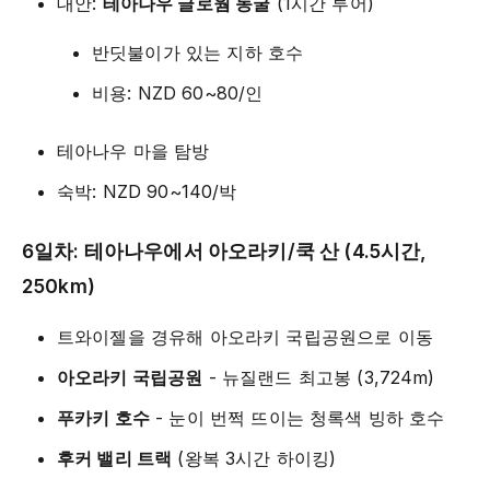
대안:
테아나우 글로웜 동굴
(1시간 투어)
반딧불이가 있는 지하 호수
비용: NZD 60~80/인
테아나우 마을 탐방
숙박: NZD 90~140/박
6일차: 테아나우에서 아오라키/쿡 산 (4.5시간,
250km)
트와이젤을 경유해 아오라키 국립공원으로 이동
아오라키 국립공원
- 뉴질랜드 최고봉 (3,724m)
푸카키 호수
- 눈이 번쩍 뜨이는 청록색 빙하 호수
후커 밸리 트랙
(왕복 3시간 하이킹)