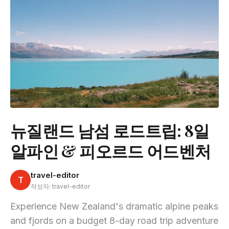
뉴질랜드 남섬 로드트립: 8일
알파인 & 피오르드 어드벤처
travel-editor
T
작성자: travel-editor
Experience New Zealand's dramatic alpine peaks
and fjords on a budget 8-day road trip adventure