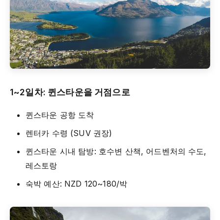
1~2일차: 퀸스타운을 거점으로
퀸스타운 공항 도착
렌터카 수령 (SUV 권장)
퀸스타운 시내 탐방: 호수변 산책, 어드벤처의 수도,
레스토랑
숙박 예산: NZD 120~180/박