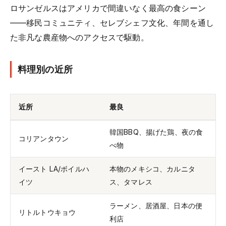
ロサンゼルスはアメリカで間違いなく最高の食シーン
——移民コミュニティ、セレブシェフ文化、年間を通し
た非凡な農産物へのアクセスで駆動。
料理別の近所
近所
最良
韓国BBQ、揚げた鶏、夜の食
コリアンタウン
べ物
イースト LA/ボイルハ
本物のメキシコ、カルニタ
イツ
ス、タマレス
ラーメン、居酒屋、日本の便
リトルトウキョウ
利店