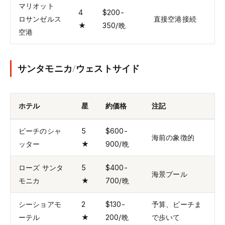
マリオット
4
$200-
ロサンゼルス
直接空港接続
★
350/晩
空港
サンタモニカ/ウェストサイド
ホテル
星
約価格
注記
ビーチのシャ
5
$600-
海前の象徴的
ッター
★
900/晩
ローズ サンタ
5
$400-
海景プール
モニカ
★
700/晩
シーショアモ
2
$130-
予算、ビーチま
ーテル
★
200/晩
で歩いて