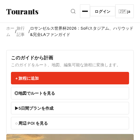
メインコンテンツへスキップ
Tourants
ログイン
🇯🇵 ja
ホー
旅行
ロサンゼルス世界杯2026：SoFiスタジアム、ハリウッド
/
/
ム
記事
&完全LAファンガイド
このガイドから計画
このガイドをルート、地図、編集可能な旅程に変換します。
旅程に追加
地図でルートを見る
5日間プランを作成
周辺 POI を見る