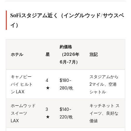
SoFiスタジアム近く（イングルウッド/サウスベ
イ）
約価格
ホテル
星
（2026年
注記
6月-7月）
キャノピー
スタジアムから
4
$180-
バイ ヒルト
2マイル、空港
★
280/晩
ン LAX
シャトル
ホームウッド
キッチネット ス
3
$140-
スイーツ
イーツ、良好な
★
220/晩
LAX
価値