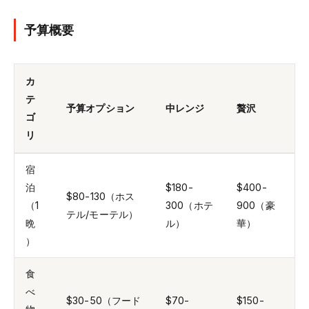
予算概要
カ
テ
予算オプション
中レンジ
贅沢
ゴ
リ
宿
泊
$180-
$400-
$80-130（ホス
（1
300（ホテ
900（豪
テル/モーテル）
晩
ル）
華）
）
食
べ
$30-50（フード
$70-
$150-