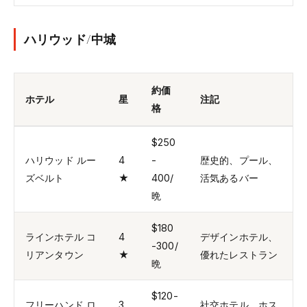
ハリウッド/中城
約価
ホテル
星
注記
格
$250
ハリウッド ルー
4
-
歴史的、プール、
ズベルト
★
400/
活気あるバー
晩
$180
ラインホテル コ
4
デザインホテル、
-300/
リアンタウン
★
優れたレストラン
晩
$120-
フリーハンド ロ
3
社交ホテル、ホス