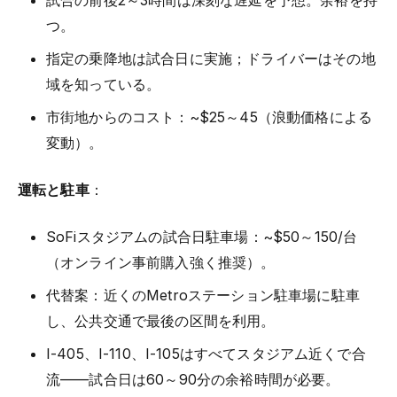
試合の前後2～3時間は深刻な遅延を予想。余裕を持
つ。
指定の乗降地は試合日に実施；ドライバーはその地
域を知っている。
市街地からのコスト：~$25～45（浪動価格による
変動）。
運転と駐車
：
SoFiスタジアムの試合日駐車場：~$50～150/台
（オンライン事前購入強く推奨）。
代替案：近くのMetroステーション駐車場に駐車
し、公共交通で最後の区間を利用。
I-405、I-110、I-105はすべてスタジアム近くで合
流——試合日は60～90分の余裕時間が必要。