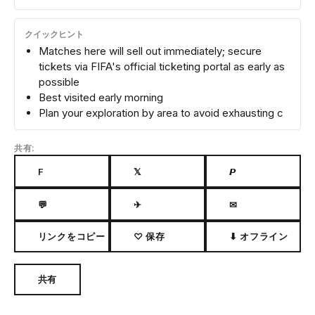
クイックヒント
Matches here will sell out immediately; secure
tickets via FIFA's official ticketing portal as early as
possible
Best visited early morning
Plan your exploration by area to avoid exhausting c
共有:
F
𝕏
𝙋
💬
✈
✉
リンクをコピー
♡ 保存
⬇ オフライン
共有