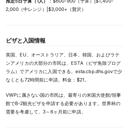
推定5日予算（1人）
：$600-900（予算）|$1,400-
2,000（中レンジ）|$3,000+（贅沢）
ビザと入国情報
英国、EU、オーストラリア、日本、韓国、およびラテ
ンアメリカの大部分の市民は、ESTA（ビザ免除プログ
ラム）でアメリカに入国できる。esta.cbp.dhs.govで少
なくとも72時間前に申請。料金：$21。
VWPに属さない国の市民は、最寄りの米国大使館/領事
館でB-2観光ビザを申請する必要があります。世界杯の
需要を考慮して、3～6ヶ月前に申請。