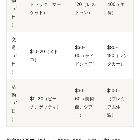
物
トラック、マー
120（レス
400（美
（1
ケット）
トラン）
食）
日
）
交
通
$30-
$80-
$10-20（メト
（1
60（ライ
150（レン
ロ）
日
ドシェア）
タカー）
）
活
$30-
$100+
動
$0-20（ビー
60（美術
（プレミ
（1
チ、ゲッティ）
館、ツア
アム体
日
ー）
験）
）