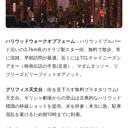
ハリウッドウォークオブフェーム
：ハリウッドブルバー
ド沿いの2.7km長のテラゾ製スター街。無料で散歩、常
に混雑。早朝訪問が最適。近くにはTCLチャイニーズシ
アター（映画伝説の手形/足形）、マダムタッソー、リ
プリーズビリーブイットオアノット。
グリフィス天文台
：街を見下ろす無料プラネタリウム/
天文台。ギリシャ劇場からの登山は古典的なハリウッド
標識の枠線ショットを提供。水を持参；本当に急。駐車
混乱を避けるため朝10時までに到着。