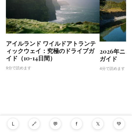
アイルランド ワイルドアトランテ
ィックウェイ：究極のドライブガ
2026年ニ
イド（10-14日間）
ガイド
9分で読めます
4分で読めます
L
🔗
💬
f
𝕏
💚