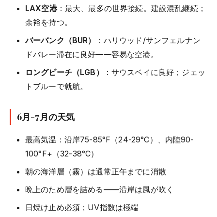
LAX空港
：最大、最多の世界接続。建設混乱継続；
余裕を持つ。
バーバンク（BUR）
：ハリウッド/サンフェルナン
ドバレー滞在に良好——容易な空港。
ロングビーチ（LGB）
：サウスベイに良好；ジェッ
トブルーで就航。
6月-7月の天気
最高気温：沿岸75-85°F（24-29°C）、内陸90-
100°F+（32-38°C）
朝の海洋層（霧）は通常正午までに消散
晩上のため層を詰める——沿岸は風が吹く
日焼け止め必須；UV指数は極端