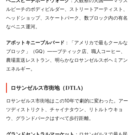
ベニスビーチボードウォーク
：人観察の天国——マッス
ルビーチのボディビルダー、ストリートアーティスト、
ヘッドショップ、スケートパーク、数ブロック内の有名
なベニス運河。
アボットキニーブルバード
：「アメリカで最もクールな
ブロック」（GQ）——ブティック店、職人コーヒー、
農場直送レストラン、明らかなロサンゼルスボヘミアン
エネルギー。
ロサンゼルス市街地（DTLA）
ロサンゼルス市街地はこの10年で劇的に変わった。アー
ツディストリクト、チャイナタウン、リトルトウキョ
ウ、グランドパークはすべて歩行距離。
グランドセントラルマーケット
：ロサンゼルスで最も民