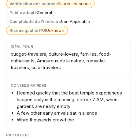
Vérification des sources
Source Inconnue
Public adapté
Général
Complétude de l'itinéraire
Non Applicable
Risque qualité POI
Unknown
IDÉAL POUR
budget-travelers, culture-lovers, families, food-
enthusiasts, Amoureux de la nature, romantic-
travelers, solo-travelers
CONSEILS RAPIDES
I learned quickly that the best temple experiences
happen early in the morning, before 7 AM, when
gardens are nearly empty
A few other early arrivals sat in silence
While thousands crowd the
PARTAGER: