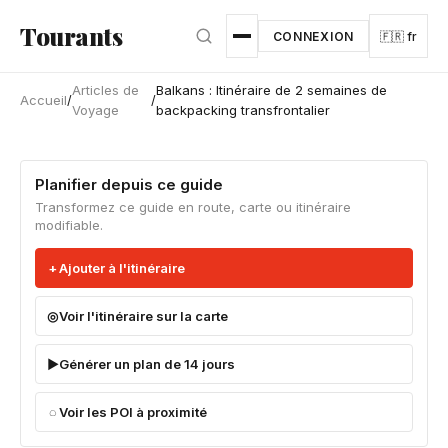
Aller au contenu principal
Tourants
CONNEXION
🇫🇷 fr
Articles de
Balkans : Itinéraire de 2 semaines de
Accueil
/
/
Voyage
backpacking transfrontalier
Planifier depuis ce guide
Transformez ce guide en route, carte ou itinéraire
modifiable.
Ajouter à l'itinéraire
Voir l'itinéraire sur la carte
Générer un plan de 14 jours
Voir les POI à proximité