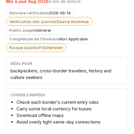
Mis à jour Aug 2026
4 min de lecture
Dernière vérification
2026-06-14
Vérification des sources
Source Inconnue
Public adapté
Général
Complétude de l'itinéraire
Non Applicable
Risque qualité POI
Unknown
IDÉAL POUR
backpackers, cross-border travelers, history and
culture seekers
CONSEILS RAPIDES
Check each border's current entry rules
Carry some local currency for buses
Download offline maps
Avoid overly tight same-day connections