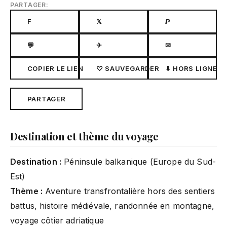
PARTAGER:
F
𝕏
𝙋
💬
✈
✉
COPIER LE LIEN
♡ SAUVEGARDER
⬇ HORS LIGNE
PARTAGER
Destination et thème du voyage
Destination :
Péninsule balkanique (Europe du Sud-
Est)
Thème :
Aventure transfrontalière hors des sentiers
battus, histoire médiévale, randonnée en montagne,
voyage côtier adriatique