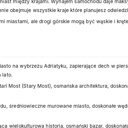
 miast między krajami. Wynajem samochodu daje mak
ie obejmuje wszystkie kraje które planujesz odwiedzi
i miastami, ale drogi górskie mogą być wąskie i kręt
to na wybrzeżu Adriatyku, zapierające dech w piersi
lato.
ari Most (Stary Most), osmańska architektura, doskon
rdu, średniowieczne murowane miasto, doskonałe węd
a wielokulturowa historia, osmański bazar, doskonała