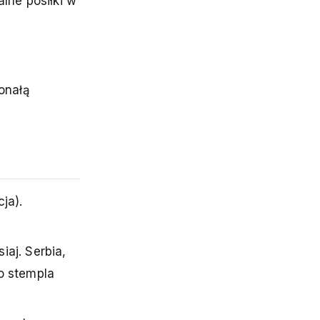
ne posiłki w
onałą
ja).
aj. Serbia,
o stempla