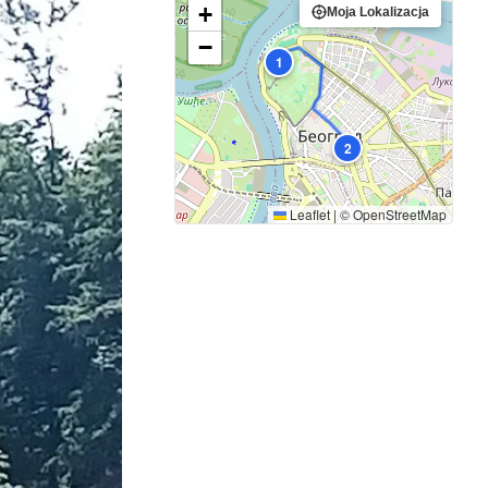
+
Moja Lokalizacja
−
1
2
Leaflet
|
©
OpenStreetMap