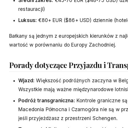
Średni zakres:
€45-70 EUR ($48-75 USD) dzien
restauracji)
Luksus:
€80+ EUR ($86+ USD) dziennie (hotele
Bałkany są jednym z europejskich kierunków z na
wartość w porównaniu do Europy Zachodniej.
Porady dotyczące Przyjazdu i Trans
Wjazd:
Większość podróżnych zaczyna w Belg
Wszystkie mają ważne międzynarodowe lotnis
Podróż transgraniczna:
Kontrole graniczne są
Macedonia Północna i Czarnogóra nie są w p
jeśli przyjeżdżasz z przestrzeni Schengen.