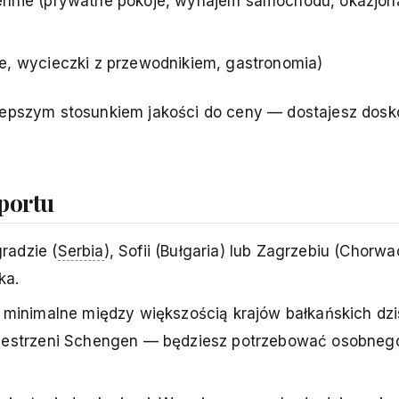
nie (prywatne pokoje, wynajem samochodu, okazjonal
, wycieczki z przewodnikiem, gastronomia)
jlepszym stosunkiem jakości do ceny — dostajesz dosk
portu
radzie (
Serbia
), Sofii (Bułgaria) lub Zagrzebiu (Chorwac
ka.
 minimalne między większością krajów bałkańskich dzisi
rzestrzeni Schengen — będziesz potrzebować osobneg