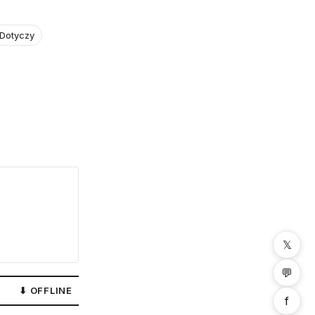
 Dotyczy
𝕏
💬
⬇ OFFLINE
f