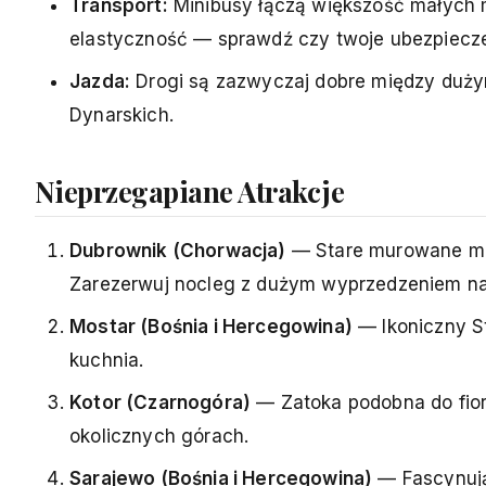
Transport:
Minibusy łączą większość małych
elastyczność — sprawdź czy twoje ubezpieczen
Jazda:
Drogi są zazwyczaj dobre między dużym
Dynarskich.
Nieprzegapiane Atrakcje
Dubrownik (Chorwacja)
— Stare murowane mias
Zarezerwuj nocleg z dużym wyprzedzeniem na 
Mostar (Bośnia i Hercegowina)
— Ikoniczny St
kuchnia.
Kotor (Czarnogóra)
— Zatoka podobna do fio
okolicznych górach.
Sarajewo (Bośnia i Hercegowina)
— Fascynując