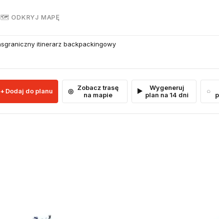
R
🗺 ODKRYJ MAPĘ
sgraniczny itinerarz backpackingowy
Zobacz trasę
Wygeneruj
Dodaj do planu
na mapie
plan na 14 dni
p