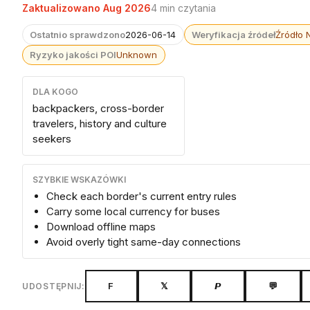
Zaktualizowano Aug 2026
4 min czytania
Ostatnio sprawdzono
2026-06-14
Weryfikacja źródeł
Źródło 
Ryzyko jakości POI
Unknown
DLA KOGO
backpackers, cross-border
travelers, history and culture
seekers
SZYBKIE WSKAZÓWKI
Check each border's current entry rules
Carry some local currency for buses
Download offline maps
Avoid overly tight same-day connections
F
𝕏
𝙋
💬
UDOSTĘPNIJ: