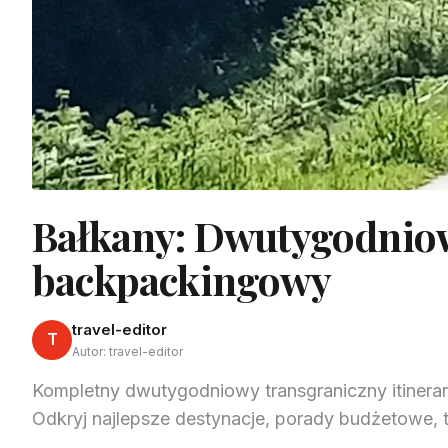
Bałkany: Dwutygodniow
backpackingowy
travel-editor
T
Autor: travel-editor
Kompletny dwutygodniowy transgraniczny itiner
Odkryj najlepsze destynacje, porady budżetowe, tr