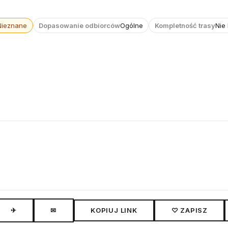
Nieznane
Dopasowanie odbiorców
Ogólne
Kompletność trasy
Nie
✈
✉
KOPIUJ LINK
♡ ZAPISZ