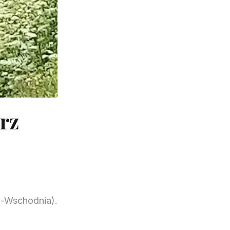
rz
o-Wschodnia).