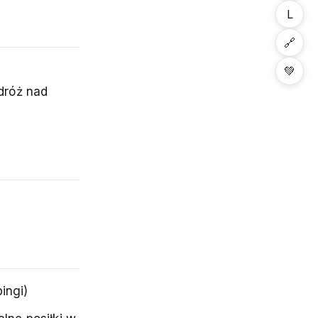
L
🔗
💚
dróż nad
ingi)