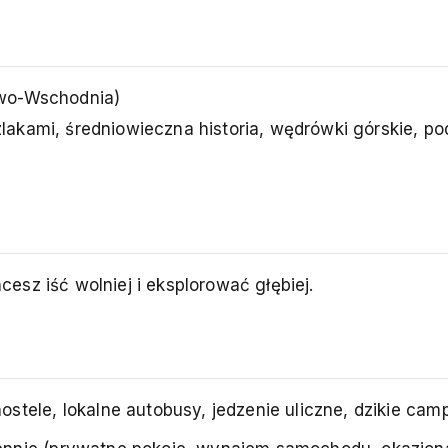
owo-Wschodnia)
akami, średniowieczna historia, wędrówki górskie, po
hcesz iść wolniej i eksplorować głębiej.
tele, lokalne autobusy, jedzenie uliczne, dzikie camp