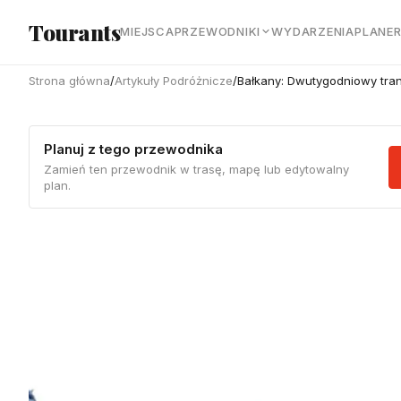
Przejdź do głównej treści
Tourants
MIEJSCA
PRZEWODNIKI
WYDARZENIA
PLANE
Strona główna
/
Artykuły Podróżnicze
/
Bałkany: Dwutygodniowy tran
Planuj z tego przewodnika
Zamień ten przewodnik w trasę, mapę lub edytowalny
plan.