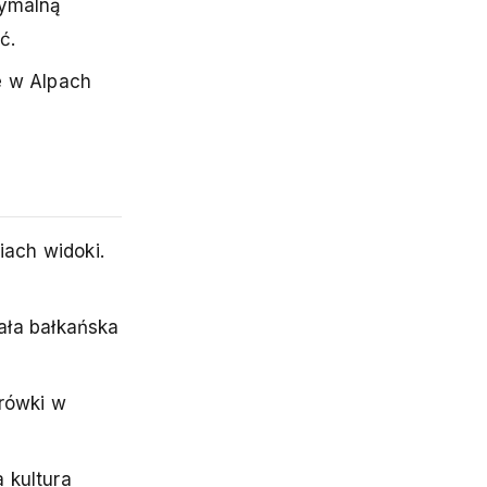
symalną
ć.
e w Alpach
ach widoki.
ała bałkańska
rówki w
 kultura