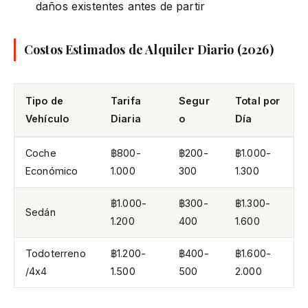
daños existentes antes de partir
Costos Estimados de Alquiler Diario (2026)
Tipo de
Tarifa
Segur
Total por
Vehículo
Diaria
o
Día
Coche
฿800-
฿200-
฿1.000-
Económico
1.000
300
1.300
฿1.000-
฿300-
฿1.300-
Sedán
1.200
400
1.600
Todoterreno
฿1.200-
฿400-
฿1.600-
/4x4
1.500
500
2.000