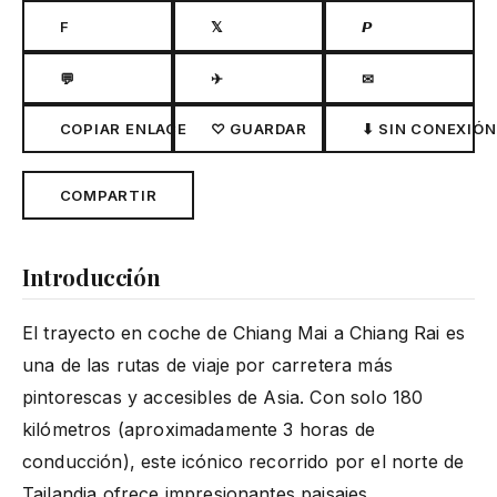
F
𝕏
𝙋
💬
✈
✉
COPIAR ENLACE
♡ GUARDAR
⬇ SIN CONEXIÓN
COMPARTIR
Introducción
El trayecto en coche de Chiang Mai a Chiang Rai es
una de las rutas de viaje por carretera más
pintorescas y accesibles de Asia. Con solo 180
kilómetros (aproximadamente 3 horas de
conducción), este icónico recorrido por el norte de
Tailandia
ofrece impresionantes paisajes