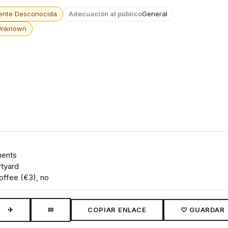
ente Desconocida
Adecuación al público
General
Unknown
ments
rtyard
coffee (€3), no
✈
✉
COPIAR ENLACE
♡ GUARDAR