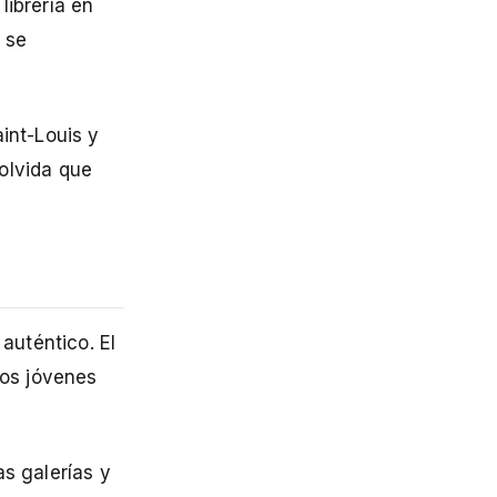
librería en
z se
int-Louis y
 olvida que
auténtico. El
los jóvenes
as galerías y