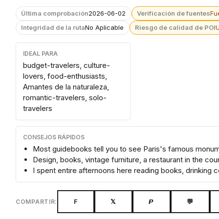
Última comprobación
2026-06-02
Verificación de fuentes
Fu
Integridad de la ruta
No Aplicable
Riesgo de calidad de POI
IDEAL PARA
budget-travelers, culture-
lovers, food-enthusiasts,
Amantes de la naturaleza,
romantic-travelers, solo-
travelers
CONSEJOS RÁPIDOS
Most guidebooks tell you to see Paris's famous monu
Design, books, vintage furniture, a restaurant in the cou
I spent entire afternoons here reading books, drinking 
F
𝕏
𝙋
💬
COMPARTIR: