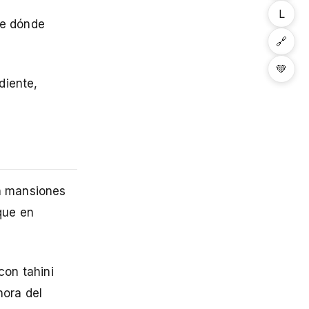
L
te dónde
🔗
💚
diente,
an mansiones
que en
con tahini
hora del