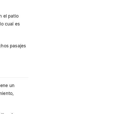
 el patio
lo cual es
chos pasajes
.
iene un
miento,