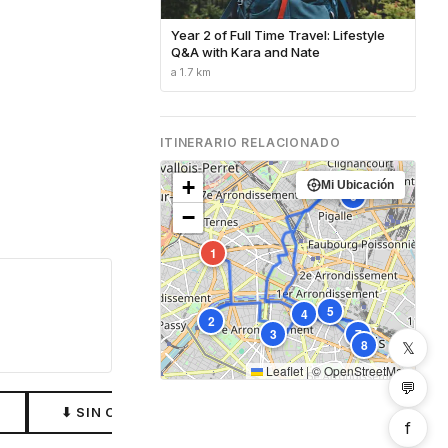
Year 2 of Full Time Travel: Lifestyle
Q&A with Kara and Nate
a 1.7 km
ITINERARIO RELACIONADO
+
Mi Ubicación
6
−
1
5
4
2
3
7
8
𝕏
Leaflet
|
©
OpenStreetMap
💬
⬇ SIN CONEXIÓN
f