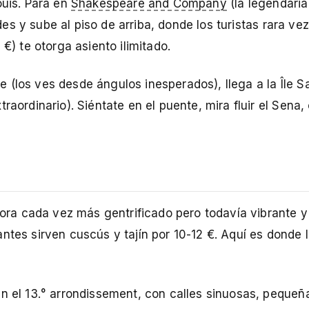
ouis. Para en
Shakespeare and Company
(la legendaria 
udes y sube al piso de arriba, donde los turistas rara ve
€) te otorga asiento ilimitado.
(los ves desde ángulos inesperados), llega a la Île Sa
raordinario). Siéntate en el puente, mira fluir el Sena,
hora cada vez más gentrificado pero todavía vibrante y 
ntes sirven cuscús y tajín por 10-12 €. Aquí es donde 
en el 13.° arrondissement, con calles sinuosas, pequeñ