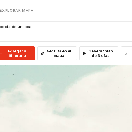
 EXPLORAR MAPA
secreta de un local
Agregar al
Ver ruta en el
Generar plan
itinerario
mapa
de 3 días