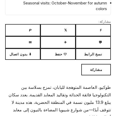
Seasonal visits: October-November for autumn
colors
مشاركة:
𝙋
𝕏
F
✉
✈
💬
نسخ الرابط
♡ حفظ
⬇ بدون اتصال
مشاركة
طوكيو، العاصمة المتوهجة لليابان، تمزج بسلاسة بين
التكنولوجيا فائقة الحداثة وتقاليد المعابد القديمة. بعدد سكان
يبلغ 13.9 مليون نسمة في المنطقة الحضرية، هذه مدينة لا
تتوقف أبدًا—من شوارع شيبويا المضاءة بالنيون إلى معابد