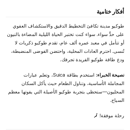
أفكار ختامية
طوكيو مدينة تكافئ التخطيط الدقيق والاستكشاف العفوي
على حدٍّ سواء. سواء كنت تختبر الحياة الليلية المضاءة بالنيون
أو تتأمل في معبد عمره ألف عام، تقدم طوكيو ذكريات لا
تُنسى. احترم العادات المحلية، واحتضن الفوضى المنضبطة،
ودع طاقة طوكيو الفريدة تجرفك.
نصيحة الخبراء:
استخدم بطاقة Suica، وتعلم عبارات
المجاملة الأساسية، وتناول الطعام حيث يأكل السكان
المحليون—ستحظى بتجربة طوكيو الأصيلة التي يفوتها معظم
السياح.
رحلة موفقة! 🗾