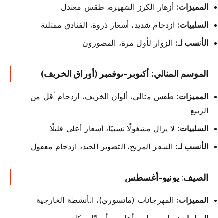
المميزات:
أزهار الكرز الشهيرة، طقس معتدل
السلبيات:
ازدحام شديد، أسعار ذروة، الفنادق ممتلئة
الأنسب لـ:
الزوار لأول مرة، المصورون
الموسم المثالي: أكتوبر-نوفمبر (أوراق الخريف)
المميزات:
طقس مثالي، ألوان الخريف، ازدحام أقل من
الربيع
السلبيات:
لا يزال مشغولًا نسبيًا، أسعار أعلى قليلًا
الأنسب لـ:
السفر المريح، التصوير الجيد، ازدحام معقول
الصيف: يونيو-أغسطس
المميزات:
المهرجانات (ماتسوري)، الأنشطة الخارجية
السلبيات:
حار ورطب، أعاصير أحيانًا، مكلف