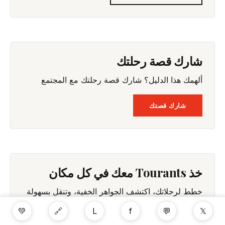
شارك قصة رحلتك
ألهمك هذا الدليل؟ شارك قصة رحلتك مع المجتمع
شارك قصتك
خذ Tourants معك في كل مكان
خطط لرحلاتك، اكتشف الجواهر الخفية، وتنقل بسهولة
— كل ذلك في جيبك.
💚
🔗
L
f
💬
𝕏