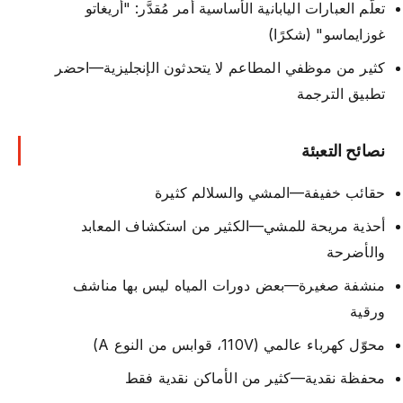
تعلُّم العبارات اليابانية الأساسية أمر مُقدَّر: "أريغاتو
غوزايماسو" (شكرًا)
كثير من موظفي المطاعم لا يتحدثون الإنجليزية—احضر
تطبيق الترجمة
نصائح التعبئة
حقائب خفيفة—المشي والسلالم كثيرة
أحذية مريحة للمشي—الكثير من استكشاف المعابد
والأضرحة
منشفة صغيرة—بعض دورات المياه ليس بها مناشف
ورقية
محوّل كهرباء عالمي (110V، قوابس من النوع A)
محفظة نقدية—كثير من الأماكن نقدية فقط