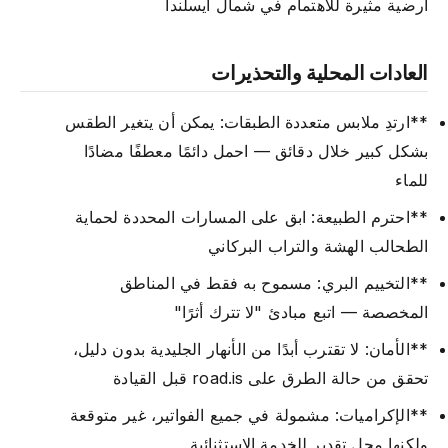
أرضية مثيرة للاهتمام في شمال أيسلندا
العادات المحلية والتحذيرات
**ارتدِ ملابس متعددة الطبقات: يمكن أن يتغير الطقس
بشكل كبير خلال دقائق — احمل دائمًا معطفًا مضادًا
للماء
**احترم الطبيعة: ابق على المسارات المحددة لحماية
الطحالب الهشة والتراب البركاني
**التخييم البري: مسموح به فقط في المناطق
المخصصة — اتبع مبادئ "لا تترك أثرًا"
**الأمان: لا تقترب أبدًا من الأنهار الجليدية بدون دليل،
تحقق من حالة الطرق على road.is قبل القيادة
**الإكراميات: مشمولة في جميع الفواتير، غير متوقعة
ولكنها محل تقدير للخدمة الاستثنائية