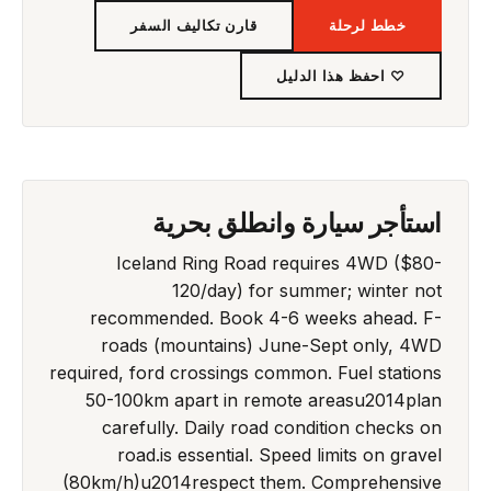
خطط لرحلة
قارن تكاليف السفر
♡ احفظ هذا الدليل
استأجر سيارة وانطلق بحرية
Iceland Ring Road requires 4WD ($80-
120/day) for summer; winter not
recommended. Book 4-6 weeks ahead. F-
roads (mountains) June-Sept only, 4WD
required, ford crossings common. Fuel stations
50-100km apart in remote areasu2014plan
carefully. Daily road condition checks on
road.is essential. Speed limits on gravel
(80km/h)u2014respect them. Comprehensive