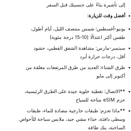
إلى تأشيرة بناءً على جنسيتك قبل السفر
أفضل وقت للزيارة:
يونيو-أغسطس: شمس منتصف الليل، أيام أطول،
طقس أكثر اعتدالًا (10-15 درجة مئوية)
سبتمبر-مارس: مشاهدة الشفق القطبي، حشود
أقل، درجات حرارة أبرد
طرق الشتاء: العديد من طرق المرتفعات مغلقة من
أكتوبر إلى مايو
**الاتصال: تغطية خلوية جيدة على الطرق الرئيسية،
حزم eSIM متاحة للسياح
**ماذا تحزم: طبقات خارجية مضادة للماء، طبقات
وسطى دافئة، حذاء مشي جيد، ملابس سباحة للأحواض
الساخنة، بنك طاقة