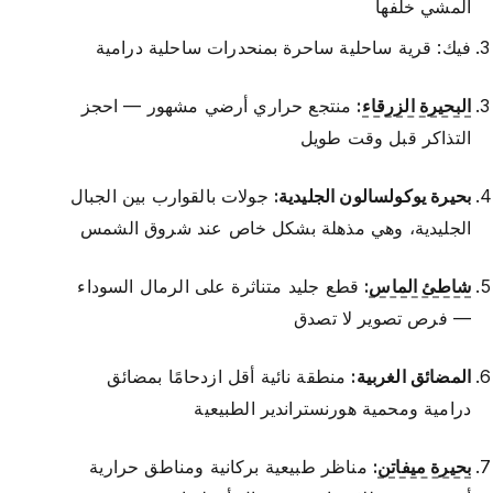
المشي خلفها
فيك: قرية ساحلية ساحرة بمنحدرات ساحلية درامية
البحيرة الزرقاء
:
منتجع حراري أرضي مشهور — احجز
التذاكر قبل وقت طويل
بحيرة يوكولسالون الجليدية:
جولات بالقوارب بين الجبال
الجليدية، وهي مذهلة بشكل خاص عند شروق الشمس
شاطئ الماس
:
قطع جليد متناثرة على الرمال السوداء
— فرص تصوير لا تصدق
المضائق الغربية:
منطقة نائية أقل ازدحامًا بمضائق
درامية ومحمية هورنستراندير الطبيعية
بحيرة ميفاتن
:
مناظر طبيعية بركانية ومناطق حرارية