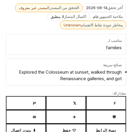
آخر تحقق
2026-06-14
التحقق من المصدر
المصدر غير معروف
ملاءمة الجمهور
عام
اكتمال المسار
لا ينطبق
مخاطر جودة نقاط الاهتمام
Unknown
مناسب لـ
families
نصائح سريعة
Explored the Colosseum at sunset, walked through
Renaissance galleries, and got
مشاركة:
𝙋
𝕏
F
✉
✈
💬
نسخ الرابط
♡ حفظ
⬇ بدون اتصال