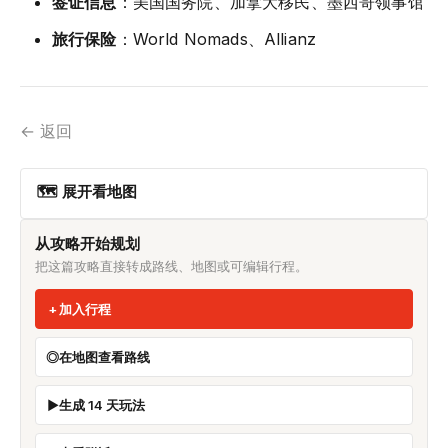
签证信息
：美国国务院、加拿大移民、墨西哥领事馆
旅行保险
：World Nomads、Allianz
← 返回
🗺 展开看地图
从攻略开始规划
把这篇攻略直接转成路线、地图或可编辑行程。
加入行程
在地图查看路线
生成 14 天玩法