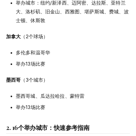
举办城市：纽约/新泽西、迈阿密、达拉斯、亚特兰
大、洛杉矶、旧金山、西雅图、堪萨斯城、费城、波
士顿、休斯敦
加拿大
（2个球场）
多伦多和温哥华
举办13场比赛
墨西哥
（3个城市）
墨西哥城、瓜达拉哈拉、蒙特雷
举办13场比赛
2. 16个举办城市：快速参考指南