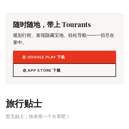
随时随地，带上 Tourants
规划行程、发现隐藏宝地、轻松导航——一切尽在
掌中。
在 GOOGLE PLAY 下载
在 APP STORE 下载
旅行贴士
暂无贴士，快来第一个分享吧！