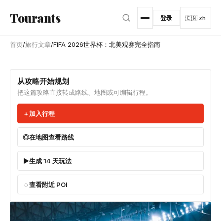
跳转到主内容
Tourants
登录
🇨🇳 zh
首页
/
旅行文章
/
FIFA 2026世界杯：北美观赛完全指南
从攻略开始规划
把这篇攻略直接转成路线、地图或可编辑行程。
加入行程
在地图查看路线
生成 14 天玩法
查看附近 POI