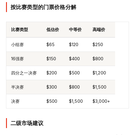
按比赛类型的门票价格分解
比赛类型
低估价
中等价
高端价
小组赛
$65
$120
$250
16强赛
$150
$400
$800
四分之一决赛
$200
$500
$1,200
半决赛
$300
$800
$1,500
决赛
$500
$1,500
$3,000+
二级市场建议