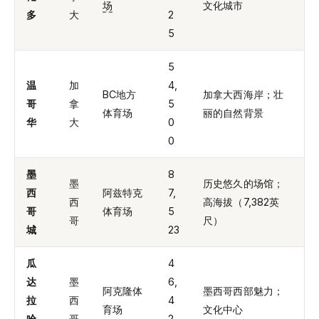
场
文化城市
多
大
2
5
5
温
加
4,
BC地方
加拿大西海岸；壮
哥
拿
5
体育场
丽的自然背景
华
大
0
0
墨
8
墨
历史悠久的场馆；
西
阿兹特克
7,
西
高海拔（7,382英
哥
体育场
5
哥
尺）
城
23
瓜
4
达
墨
6,
阿克隆体
墨西哥西部魅力；
拉
西
4
育场
文化中心
哈
哥
2