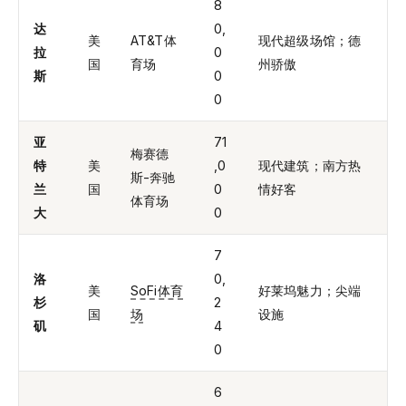
8
达
0,
美
AT&T体
现代超级场馆；德
拉
0
国
育场
州骄傲
斯
0
0
亚
71
梅赛德
特
美
,0
现代建筑；南方热
斯-奔驰
兰
国
0
情好客
体育场
大
0
7
洛
0,
美
SoFi体育
好莱坞魅力；尖端
杉
2
国
场
设施
矶
4
0
6