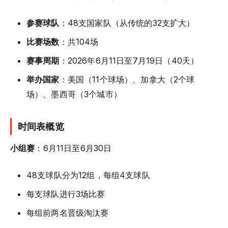
参赛球队
：48支国家队（从传统的32支扩大）
比赛场数
：共104场
赛事周期
：2026年6月11日至7月19日（40天）
举办国家
：美国（11个球场）、加拿大（2个球
场）、墨西哥（3个城市）
时间表概览
小组赛
：6月11日至6月30日
48支球队分为12组，每组4支球队
每支球队进行3场比赛
每组前两名晋级淘汰赛