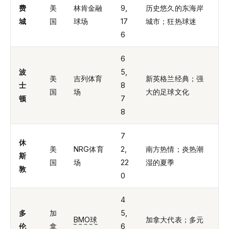
费
美
林肯金融
9,
历史悠久的东海岸
城
国
球场
17
城市；狂热球迷
6
6
波
5,
美
吉列体育
新英格兰经典；强
士
8
国
场
大的足球文化
顿
7
8
7
休
美
NRG体育
2,
南方热情；炎热潮
斯
国
场
22
湿的夏季
敦
0
4
多
加
5,
BMO球
加拿大代表；多元
伦
拿
6