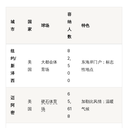
容
城
国
纳
球场
特色
市
家
人
数
纽
8
约/
2,
美
大都会体
东海岸门户；标志
新
5
国
育场
性地点
泽
0
西
0
6
迈
美
硬石体育
5,
加勒比风情；温暖
阿
国
场
61
气候
密
8