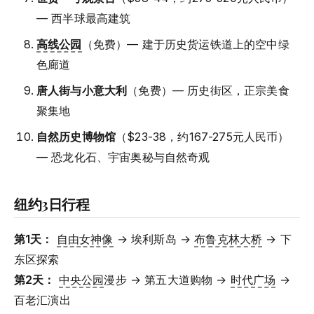
— 西半球最高建筑
高线公园
（免费）— 建于历史货运铁道上的空中绿
色廊道
唐人街与小意大利
（免费）— 历史街区，正宗美食
聚集地
自然历史博物馆
（$23-38，约167-275元人民币）
— 恐龙化石、宇宙奥秘与自然奇观
纽约3日行程
第1天：
自由女神像
→ 埃利斯岛 →
布鲁克林大桥
→ 下
东区探索
第2天：
中央公园
漫步 → 第五大道购物 →
时代广场
→
百老汇演出