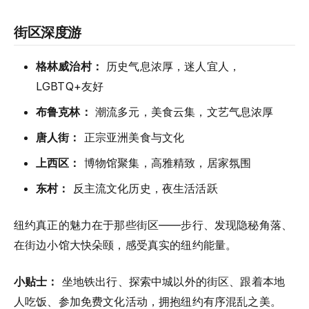
街区深度游
格林威治村：
历史气息浓厚，迷人宜人，
LGBTQ+友好
布鲁克林：
潮流多元，美食云集，文艺气息浓厚
唐人街：
正宗亚洲美食与文化
上西区：
博物馆聚集，高雅精致，居家氛围
东村：
反主流文化历史，夜生活活跃
纽约真正的魅力在于那些街区——步行、发现隐秘角落、
在街边小馆大快朵颐，感受真实的纽约能量。
小贴士：
坐地铁出行、探索中城以外的街区、跟着本地
人吃饭、参加免费文化活动，拥抱纽约有序混乱之美。