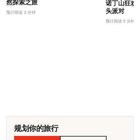
然探索之旅
诺丁山狂欢节
头派对
预计阅读 3 分钟
U
预计阅读 5 分钟
规划你的旅行