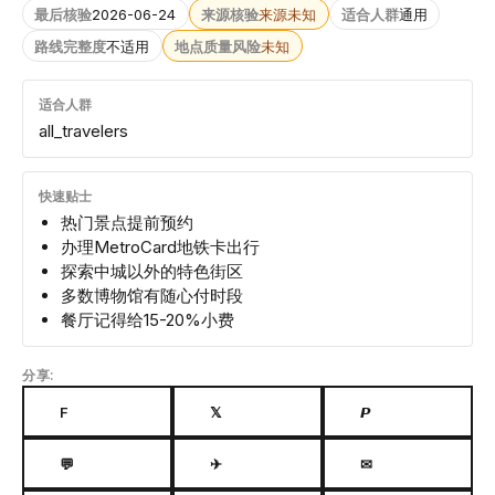
最后核验
2026-06-24
来源核验
来源未知
适合人群
通用
路线完整度
不适用
地点质量风险
未知
适合人群
all_travelers
快速贴士
热门景点提前预约
办理MetroCard地铁卡出行
探索中城以外的特色街区
多数博物馆有随心付时段
餐厅记得给15-20%小费
分享:
F
𝕏
𝙋
💬
✈
✉