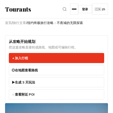
跳转到主内容
Tourants
登录
🇨🇳 zh
首页
/
旅行文章
/
纽约终极旅行攻略：不夜城的无限探索
从攻略开始规划
把这篇攻略直接转成路线、地图或可编辑行程。
加入行程
在地图查看路线
生成 3 天玩法
查看附近 POI