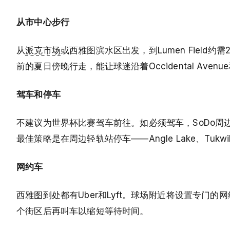
从市中心步行
从
派克市场
或西雅图滨水区出发，到Lumen Fiel
前的夏日傍晚行走，能让球迷沿着Occidental Av
驾车和停车
不建议为世界杯比赛驾车前往。如必须驾车，SoDo
最佳策略是在周边轻轨站停车——Angle Lake、Tukwila 
网约车
西雅图到处都有Uber和Lyft。球场附近将设置专
个街区后再叫车以缩短等待时间。