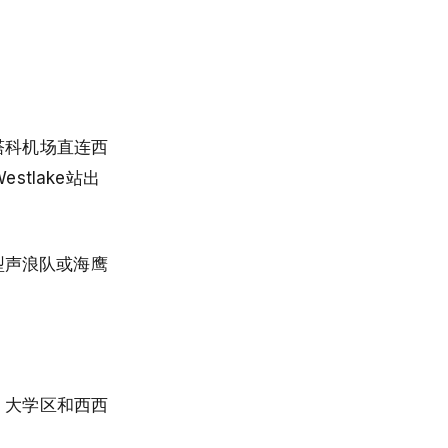
从西塔科机场直连西
stlake站出
型声浪队或海鹰
ll、大学区和西西