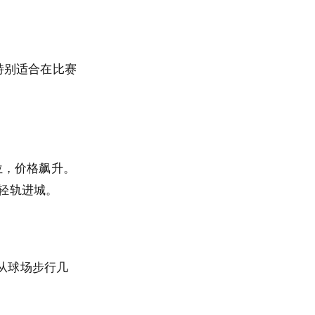
线特别适合在比赛
位，价格飙升。
乘坐轻轨进城。
虑从球场步行几