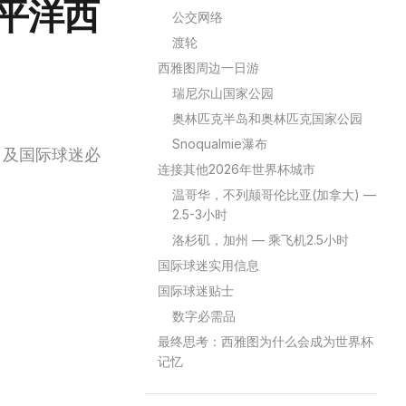
太平洋西
公交网络
渡轮
西雅图周边一日游
瑞尼尔山国家公园
奥林匹克半岛和奥林匹克国家公园
Snoqualmie瀑布
游，及国际球迷必
连接其他2026年世界杯城市
温哥华，不列颠哥伦比亚(加拿大) —
2.5-3小时
洛杉矶，加州 — 乘飞机2.5小时
国际球迷实用信息
国际球迷贴士
数字必需品
最终思考：西雅图为什么会成为世界杯
记忆