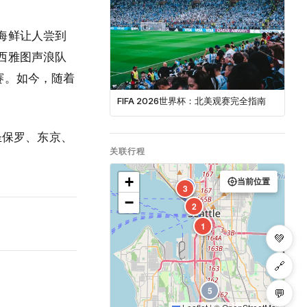
海鲜让人尝到
西雅图声浪队
赛。如今，随着
FIFA 2026世界杯：北美观赛完全指南
圣保罗、东京、
关联行程
+
当前位置
4
3
−
2
1
💚
🔗
5
💬