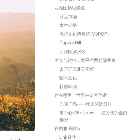
西雅图顶级景点
派克市场
太空针塔
流行文化博物馆(MoPOP)
Capitol Hill
西雅图滨水区
美食与饮料：太平洋西北部餐桌
太平洋西北部海鲜
咖啡文化
精酿啤酒
住在哪里：世界杯访客住宿
先驱广场——球场邻近最佳
市中心和Belltown — 最方便的全能
选择
在西雅图游行
Link轻轨