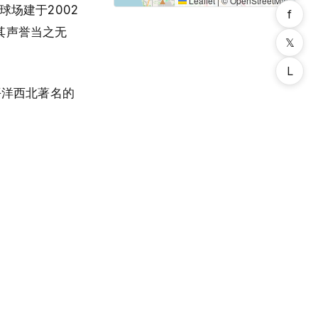
Leaflet
|
©
OpenStreetMap
球场建于2002
f
，其声誉当之无
𝕏
。
L
平洋西北著名的