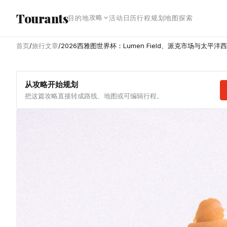
跳转到主内容
Tourants
攻略
目的地
活动日历
行程规划
地图探索
首页
/
旅行文章
/
2026西雅图世界杯：Lumen Field、派克市场与太平
从攻略开始规划
把这篇攻略直接转成路线、地图或可编辑行程。