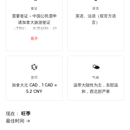
签证
语言
需要签证 - 中国公民需申
英语、法语（双官方语
请加拿大旅游签证
言）
（TRV）。所需材料：护
照（有效期覆盖行程）、
展开
在线申请表（IMM
5257）、2寸照片、行程
单、酒店预订、往返机
票、银行流水（3-6个
💱
🌤
月）、在职证明、户口本
复印件、旅行历史证明。
货币
气候
可在线申请或纸质递交。
加拿大元 CAD，1 CAD ≈
温带大陆性为主，东部温
办理时间：15-30个工作
5.2 CNY
和，西北部严寒
日。有效期：最长10年多
次往返。停留期：每次最
长180天。费用：100加元
（约75美元）。有美国有
现在：
旺季
效签证可简化申请
最佳时间 →