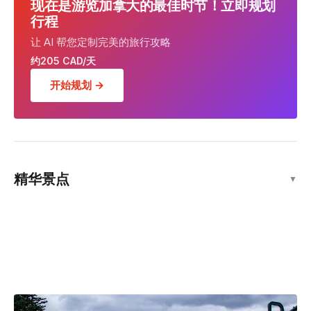
现在是游览加拿大的最佳时节！立即规划
行程
让 AI 帮您定制完美的旅行攻略
约205 CAD/天
开始规划 →
BC Place Stadium
精华景点
▼
景点
Banff National Park
景点
史丹利公园
景点