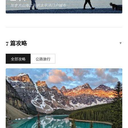
维多利亚
英伦风情浓郁的不列颠哥伦比亚省会
班夫
加拿大洛基山脉中的瑰宝，世界顶级山地度假胜地