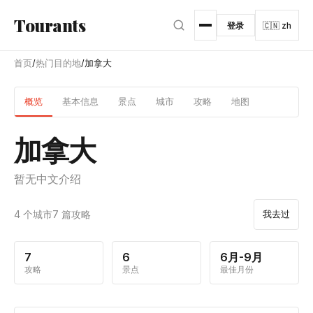
跳转到主内容
Tourants
登录
🇨🇳 zh
首页
/
热门目的地
/
加拿大
概览
基本信息
景点
城市
攻略
地图
加拿大
暂无中文介绍
4 个城市
7 篇攻略
我去过
7
6
6月-9月
攻略
景点
最佳月份