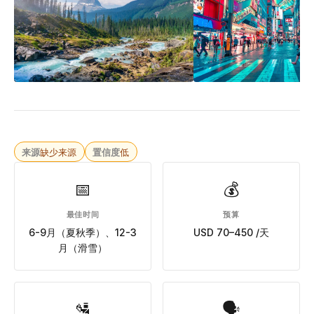
来源
缺少来源
置信度
低
📅
💰
最佳时间
预算
6-9月（夏秋季）、12-3
USD 70–450 /天
月（滑雪）
🛂
🗣