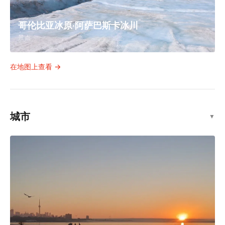
班夫缆车·硫磺山
景点
哥伦比亚冰原·阿萨巴斯卡冰川
景点
在地图上查看 →