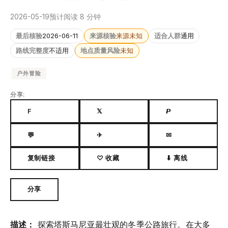
2026-05-19
预计阅读 8 分钟
最后核验
2026-06-11
来源核验
来源未知
适合人群
通用
路线完整度
不适用
地点质量风险
未知
户外冒险
分享:
F
𝕏
𝙋
💬
✈
✉
复制链接
♡ 收藏
⬇ 离线
分享
描述：
探索塔斯马尼亚最壮观的冬季公路旅行。在大多