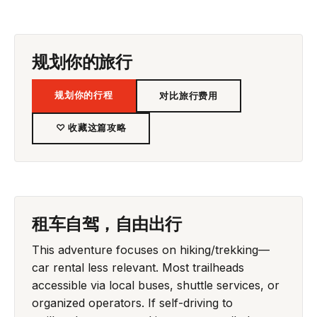
规划你的旅行
规划你的行程
对比旅行费用
♡ 收藏这篇攻略
租车自驾，自由出行
This adventure focuses on hiking/trekking—
car rental less relevant. Most trailheads
accessible via local buses, shuttle services, or
organized operators. If self-driving to