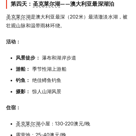
第四天：
圣克莱尔湖
——澳大利亚最深湖泊
圣克莱尔湖
是澳大利亚最深（202米）最清澈淡水湖，被
壮观山脉和温带雨林环绕。
活动：
风景徒步：
瀑布和湖岸步道
游船：
季节性湖上游船
钓鱼：
绝佳鳟鱼钓鱼
摄影：
惊人山湖风景
住宿：
圣克莱尔湖
小屋：130-220澳元/晚
露营地：25-40澳元/晚