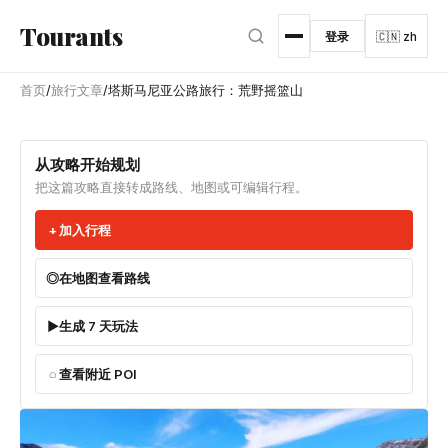
跳转到主内容
Tourants
登录
🇨🇳 zh
首页
/
旅行文章
/
塔斯马尼亚公路旅行：荒野摇篮山
从攻略开始规划
把这篇攻略直接转成路线、地图或可编辑行程。
加入行程
在地图查看路线
生成 7 天玩法
查看附近 POI