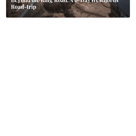
Beyond the Ring Road: A 6-Day Westfjords
Road-trip