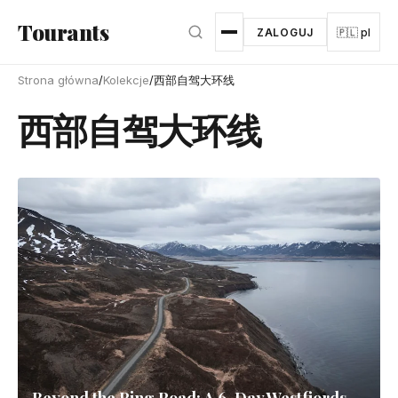
Przejdź do głównej treści
Tourants
ZALOGUJ
🇵🇱 pl
Strona główna
/
Kolekcje
/
西部自驾大环线
西部自驾大环线