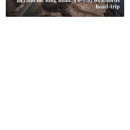
Beyond the Ring Road: A 6-Day Westfjords
Road-trip