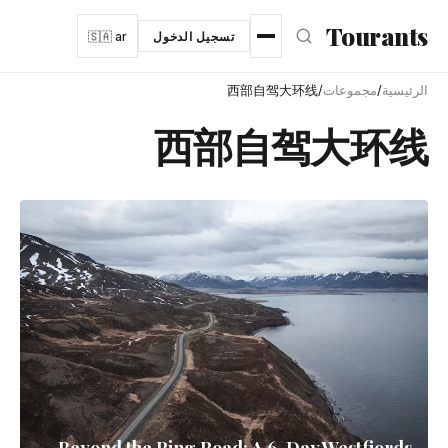
نتقل إلى المحتوى الرئيسي
Tourants
تسجيل الدخول
🇸🇦 ar
الرئيسية
/
مجموعات
/
西部自驾大环线
西部自驾大环线