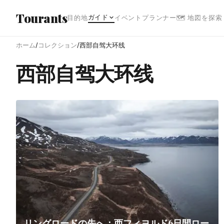
メインコンテンツへスキップ
Tourants
ガイド
目的地
イベント
プランナー
🗺 地図を探索
ホーム
/
コレクション
/
西部自驾大环线
西部自驾大环线
リングロードの先へ：西フィヨルド6日間ロー