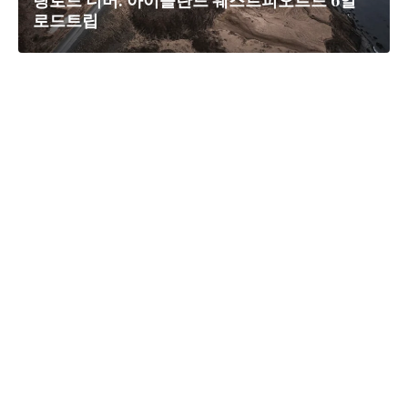
링로드 너머: 아이슬란드 웨스트피오르드 6일
로드트립