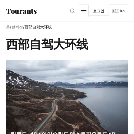
본문으로 건너뛰기
Tourants
로그인
🇰🇷 ko
홈
/
컬렉션
/
西部自驾大环线
西部自驾大环线