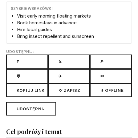
SZYBKIE WSKAZÓWKI
Visit early morning floating markets
Book homestays in advance
Hire local guides
Bring insect repellent and sunscreen
UDOSTĘPNIJ:
F
𝕏
𝙋
💬
✈
✉
KOPIUJ LINK
♡ ZAPISZ
⬇ OFFLINE
UDOSTĘPNIJ
Cel podróży i temat