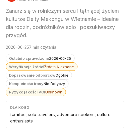
Zanurz się w rolniczym sercu i tętniącej życiem
kulturze Delty Mekongu w Wietnamie – idealne
dla rodzin, podróżników solo i poszukiwaczy
przygód.
2026-06-25
7 min czytania
Ostatnio sprawdzono
2026-06-25
Weryfikacja źródeł
Źródło Nieznane
Dopasowanie odbiorców
Ogólne
Kompletność trasy
Nie Dotyczy
Ryzyko jakości POI
Unknown
DLA KOGO
families, solo travelers, adventure seekers, culture
enthusiasts