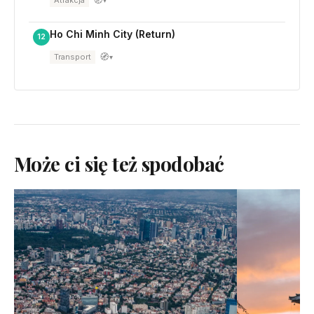
🧭
Atrakcja
▾
Ho Chi Minh City (Return)
12
🧭
Transport
▾
Może ci się też spodobać