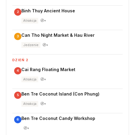
Binh Thuy Ancient House
2
🧭
Atrakcja
▾
Can Tho Night Market & Hau River
3
🧭
Jedzenie
▾
DZIEŃ 2
Cai Rang Floating Market
4
🧭
Atrakcja
▾
Ben Tre Coconut Island (Con Phung)
5
🧭
Atrakcja
▾
Ben Tre Coconut Candy Workshop
6
🧭
▾