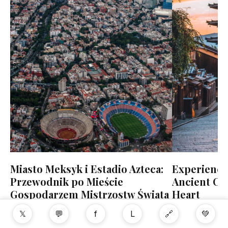
Miasto Meksyk i Estadio Azteca:
Experience 
Przewodnik po Mieście
Ancient Cap
Gospodarzem Mistrzostw Świata
Heart
2026
5 min czytania
𝕏
💬
f
L
🔗
💚
Mexico
9 min czytania