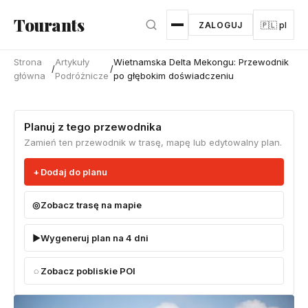
Przejdź do głównej treści
Tourants
ZALOGUJ
🇵🇱 pl
Strona
Artykuły
Wietnamska Delta Mekongu: Przewodnik
/
/
główna
Podróżnicze
po głębokim doświadczeniu
Planuj z tego przewodnika
Zamień ten przewodnik w trasę, mapę lub edytowalny plan.
Dodaj do planu
Zobacz trasę na mapie
Wygeneruj plan na 4 dni
Zobacz pobliskie POI