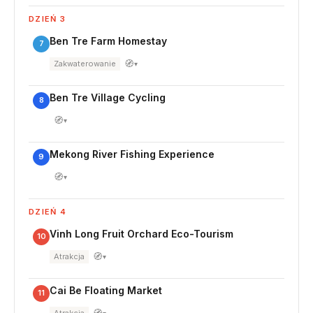
DZIEŃ 3
Ben Tre Farm Homestay
7
🧭
Zakwaterowanie
▾
Ben Tre Village Cycling
8
🧭
▾
Mekong River Fishing Experience
9
🧭
▾
DZIEŃ 4
Vinh Long Fruit Orchard Eco-Tourism
10
🧭
Atrakcja
▾
Cai Be Floating Market
11