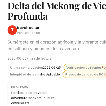
Delta del Mekong de Vi
Profunda
travel-editor
T
Por travel-editor
Sumérgete en el corazón agrícola y la vibrante cul
en solitario y amantes de la aventura.
2026-06-25
7 min de lectura
Última comprobación
2026-06-25
Verificación de fuentes
Fu
Integridad de la ruta
No Aplicable
Riesgo de calidad de POI
IDEAL PARA
families, solo travelers,
adventure seekers, culture
enthusiasts