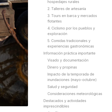
hospedajes rurales
2. Talleres de artesanía
3. Tours en barca y mercados
flotantes
4. Ciclismo por los pueblos y
exploración
5. Comidas tradicionales y
experiencias gastronómicas
Información práctica importante
Visado y documentación
Dinero y propinas
Impacto de la temporada de
inundaciones (mayo-octubre)
Salud y seguridad
Consideraciones meteorológicas
Destacados y actividades
imprescindibles