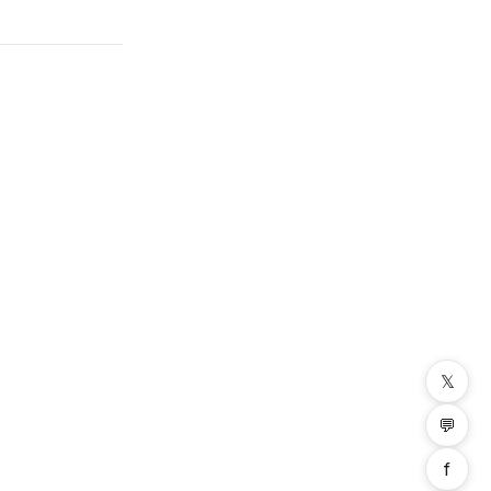
𝕏
💬
f