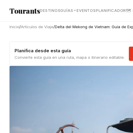
Ir al contenido principal
Tourants
DESTINOS
GUÍAS
EVENTOS
PLANIFICADOR
🗺
Inicio
/
Artículos de Viaje
/
Delta del Mekong de Vietnam: Guía de Ex
Planifica desde esta guía
Convierte esta guía en una ruta, mapa o itinerario editable.