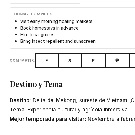
CONSEJOS RÁPIDOS
Visit early morning floating markets
Book homestays in advance
Hire local guides
Bring insect repellent and sunscreen
F
𝕏
𝙋
💬
COMPARTIR:
Destino y Tema
Destino:
Delta del Mekong, sureste de Vietnam (C
Tema:
Experiencia cultural y agrícola inmersiva
Mejor temporada para visitar:
Noviembre a febre