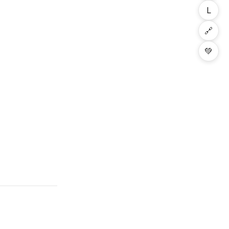
L
🔗
💚