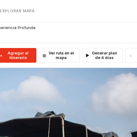
 EXPLORAR MAPA
periencia Profunda
Agregar al
Ver ruta en el
Generar plan
itinerario
mapa
de 4 días