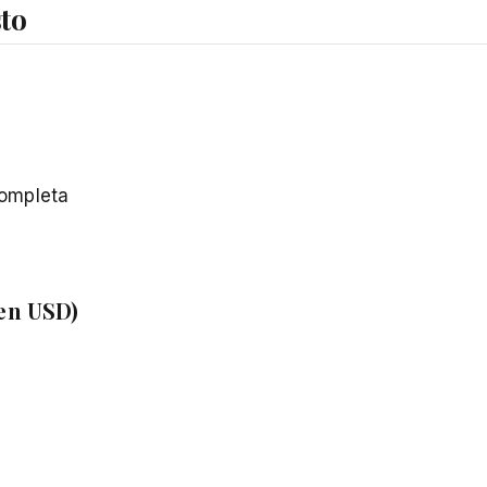
to
completa
en USD)