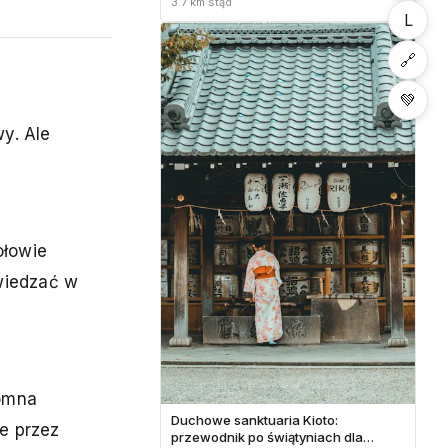
3.7 km stąd
L
🔗
💚
y. Ale
ołowie
wiedzać w
romna
Duchowe sanktuaria Kioto:
e przez
przewodnik po świątyniach dla