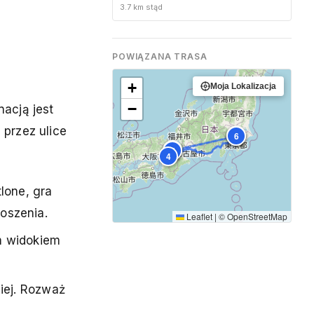
uważnego podróżnika
3.7 km stąd
POWIĄZANA TRASA
+
Moja Lokalizacja
−
nacją jest
przez ulice
7
2
6
1
3
5
4
lone, gra
noszenia.
Leaflet
|
©
OpenStreetMap
m widokiem
iej. Rozważ