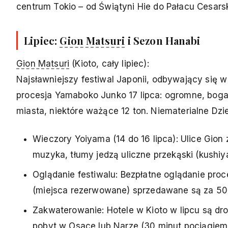
centrum Tokio – od Świątyni Hie do Pałacu Cesars
Lipiec:
Gion Matsuri
i Sezon Hanabi
Gion Matsuri
(Kioto, cały lipiec):
Najsławniejszy festiwal Japonii, odbywający się w 
procesja Yamaboko Junko 17 lipca: ogromne, bogat
miasta, niektóre ważące 12 ton. Niematerialne D
Wieczory Yoiyama (14 do 16 lipca): Ulice Gion
muzyka, tłumy jedzą uliczne przekąski (kushiya
Oglądanie festiwalu: Bezpłatne oglądanie pro
(miejsca rezerwowane) sprzedawane są za 50 
Zakwaterowanie: Hotele w Kioto w lipcu są d
pobyt w Osace lub Narze (30 minut pociągiem)