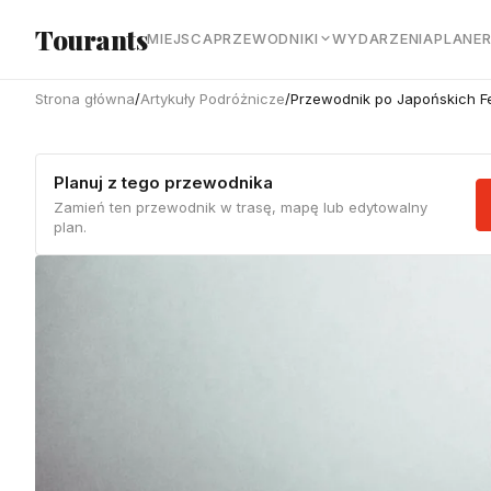
Przejdź do głównej treści
Tourants
MIEJSCA
PRZEWODNIKI
WYDARZENIA
PLANE
Strona główna
/
Artykuły Podróżnicze
/
Przewodnik po Japońskich Fes
Planuj z tego przewodnika
Zamień ten przewodnik w trasę, mapę lub edytowalny
plan.