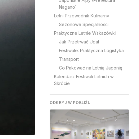
Japońskie Alpy (Prefektura
Nagano)
Letni Przewodnik Kulinarny
Sezonowe Specjalności
Praktyczne Letnie Wskazówki
Jak Przetrwać Upał
Festiwale: Praktyczna Logistyka
Transport
Co Pakować na Letnią Japonię
Kalendarz Festiwali Letnich w
Skrócie
ODKRYJ W POBLIŻU