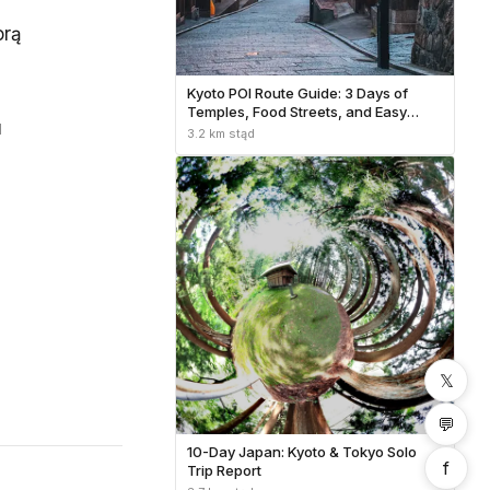
orą
Kyoto POI Route Guide: 3 Days of
Temples, Food Streets, and Easy
u
Transit
3.2 km stąd
𝕏
💬
10-Day Japan: Kyoto & Tokyo Solo
f
Trip Report