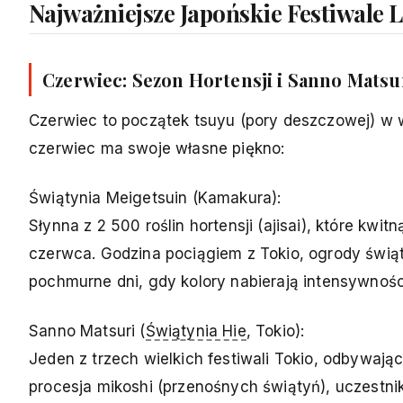
Najważniejsze Japońskie Festiwale 
Czerwiec: Sezon Hortensji i Sanno Matsu
Czerwiec to początek tsuyu (pory deszczowej) w wi
czerwiec ma swoje własne piękno:
Świątynia Meigetsuin (Kamakura):
Słynna z 2 500 roślin hortensji (ajisai), które kw
czerwca. Godzina pociągiem z Tokio, ogrody świ
pochmurne dni, gdy kolory nabierają intensywnośc
Sanno Matsuri (
Świątynia Hie
, Tokio):
Jeden z trzech wielkich festiwali Tokio, odbywaj
procesja mikoshi (przenośnych świątyń), uczestni