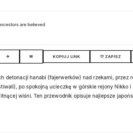
 ancestors are believed
✈
✉
KOPIUJ LINK
♡ ZAPISZ
h detonacji hanabi (fajerwerków) nad rzekami, przez
tiwali), po spokojną ucieczkę w górskie rejony Nikko i
itnącej wiśni. Ten przewodnik opisuje najlepsze japońs