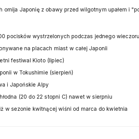
ch omija Japonię z obawy przed wilgotnym upałem i "p
 000 pocisków wystrzelonych podczas jednego wieczor
onywane na placach miast w całej Japonii
ni festiwal Kioto (lipiec)
ponii w Tokushimie (sierpień)
wa i Japońskie Alpy
hłodna (20 do 22 stopni C) nawet w sierpniu
ż w sezonie kwitnącej wiśni od marca do kwietnia