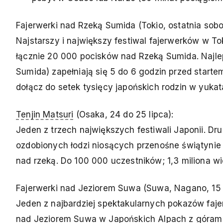
Fajerwerki nad Rzeką Sumida (Tokio, ostatnia sobot
Najstarszy i największy festiwal fajerwerków w T
łącznie 20 000 pocisków nad Rzeką Sumida. Najlep
Sumida) zapełniają się 5 do 6 godzin przed startem
dołącz do setek tysięcy japońskich rodzin w yukat
Tenjin Matsuri
(Osaka, 24 do 25 lipca):
Jeden z trzech największych festiwali Japonii. Dr
ozdobionych łodzi niosących przenośne świątyni
nad rzeką. Do 100 000 uczestników; 1,3 miliona w
Fajerwerki nad Jeziorem Suwa (Suwa, Nagano, 15 i 
Jeden z najbardziej spektakularnych pokazów faj
nad Jeziorem Suwa w Japońskich Alpach z górami 