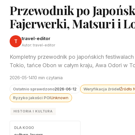
Przewodnik po Japoński
Fajerwerki, Matsuri i L
travel-editor
T
Autor: travel-editor
Kompletny przewodnik po japońskich festiwalach 
Tokio, tańce Obon w całym kraju, Awa Odori w To
2026-05-14
10 min czytania
Ostatnio sprawdzono
2026-06-12
Weryfikacja źródeł
Źródło 
Ryzyko jakości POI
Unknown
HISTORIA I KULTURA
DLA KOGO
culture-lovers