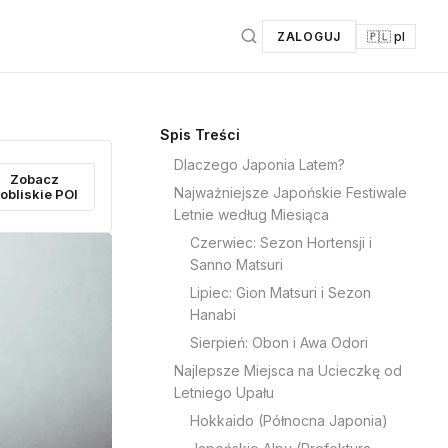
ZALOGUJ
🇵🇱 pl
Spis Treści
Dlaczego Japonia Latem?
Zobacz
Najważniejsze Japońskie Festiwale
obliskie POI
Letnie według Miesiąca
Czerwiec: Sezon Hortensji i
Sanno Matsuri
Lipiec: Gion Matsuri i Sezon
Hanabi
Sierpień: Obon i Awa Odori
Najlepsze Miejsca na Ucieczkę od
Letniego Upału
Hokkaido (Północna Japonia)