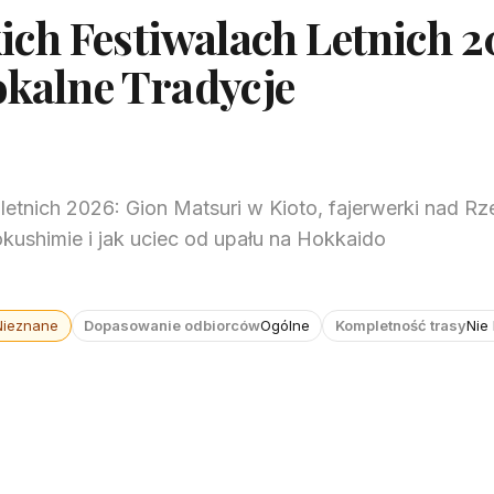
ch Festiwalach Letnich 2
okalne Tradycje
letnich 2026: Gion Matsuri w Kioto, fajerwerki nad R
kushimie i jak uciec od upału na Hokkaido
Nieznane
Dopasowanie odbiorców
Ogólne
Kompletność trasy
Nie