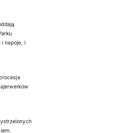
oddają
Parku
i napoje, i
procesja
fajerwerków
wystrzelonych
niem.