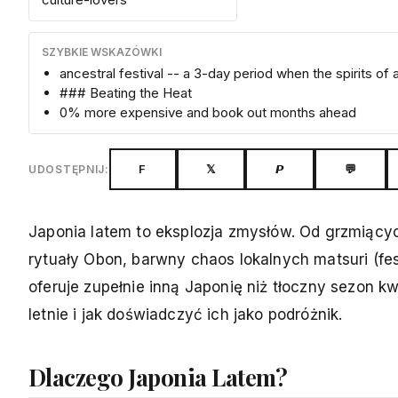
SZYBKIE WSKAZÓWKI
ancestral festival -- a 3-day period when the spirits of
### Beating the Heat
0% more expensive and book out months ahead
F
𝕏
𝙋
💬
UDOSTĘPNIJ:
Japonia latem to eksplozja zmysłów. Od grzmiącyc
rytuały Obon, barwny chaos lokalnych matsuri (fes
oferuje zupełnie inną Japonię niż tłoczny sezon kw
letnie i jak doświadczyć ich jako podróżnik.
Dlaczego Japonia Latem?