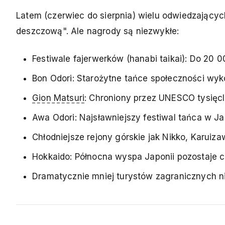
Latem (czerwiec do sierpnia) wielu odwiedzający
deszczową". Ale nagrody są niezwykłe:
Festiwale fajerwerków (hanabi taikai): Do 20
Bon Odori: Starożytne tańce społeczności wyk
Gion Matsuri
: Chroniony przez UNESCO tysięclet
Awa Odori: Najsławniejszy festiwal tańca w Ja
Chłodniejsze rejony górskie jak Nikko, Karuiza
Hokkaido: Północna wyspa Japonii pozostaje c
Dramatycznie mniej turystów zagranicznych ni