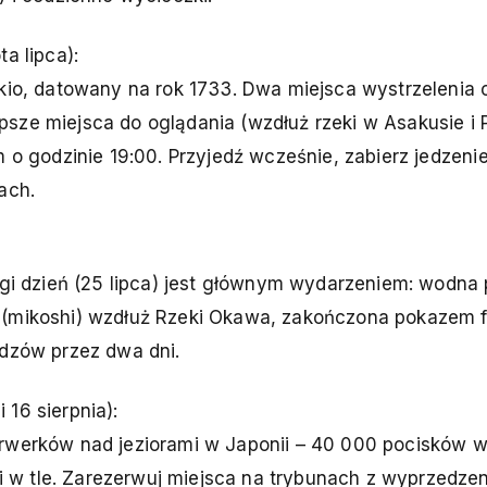
a lipca):
okio, datowany na rok 1733. Dwa miejsca wystrzelenia 
sze miejsca do oglądania (wzdłuż rzeki w Asakusie i 
 o godzinie 19:00. Przyjedź wcześnie, zabierz jedzenie 
ach.
ugi dzień (25 lipca) jest głównym wydarzeniem: wodna 
e (mikoshi) wzdłuż Rzeki Okawa, zakończona pokazem 
idzów przez dwa dni.
16 sierpnia):
erwerków nad jeziorami w Japonii – 40 000 pocisków 
w tle. Zarezerwuj miejsca na trybunach z wyprzedze