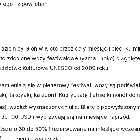
kiego i z powrotem.
dzielnicy Gion w Kioto przez cały miesiąc lipiec. Kulmi
o zdobione wozy festiwalowe (yama i hoko) ciągnięte 
ziedzictwo Kulturowe UNESCO od 2009 roku.
 zamieniają się w plenerowy festiwal, wozy są podświet
ki, takoyaki, kakigori). Kup yukatę (letnie kimono) do 
cesji wzdłuż wyznaczonych ulic. Bilety z podwyższony
do 100 USD i wyprzedają się na miesiące naprzód.
roższe o 30 do 50% i rezerwowane na miesiące wcześn
 i codzienne wycieczki.