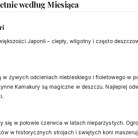
Letnie według Miesiąca
ri
ększości Japonii – ciepły, wilgotny i często deszczow
itną w żywych odcieniach niebieskiego i fioletowego w p
ątynne Kamakury są magiczne w deszczu. Najlepiej od
i.
ący się w połowie czerwca w latach nieparzystych. Og
ków w historycznych strojach i świętych koni maszeruj