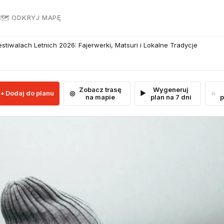
R
🗺 ODKRYJ MAPĘ
tiwalach Letnich 2026: Fajerwerki, Matsuri i Lokalne Tradycje
Zobacz trasę
Wygeneruj
Dodaj do planu
na mapie
plan na 7 dni
p