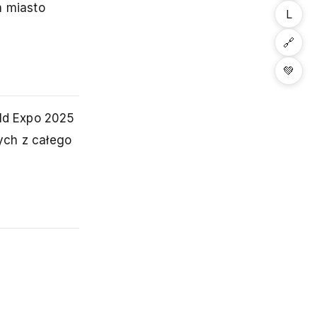
m miasto
L
🔗
💚
rld Expo 2025
ych z całego