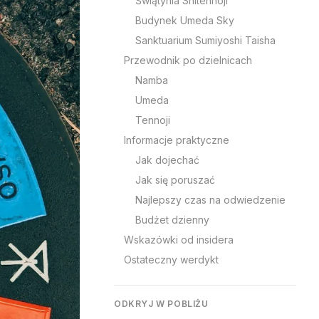
Świątynia Shitennoji
Budynek Umeda Sky
Sanktuarium Sumiyoshi Taisha
Przewodnik po dzielnicach
Namba
Umeda
Tennoji
Informacje praktyczne
Jak dojechać
Jak się poruszać
Najlepszy czas na odwiedzenie
Budżet dzienny
Wskazówki od insidera
Ostateczny werdykt
ODKRYJ W POBLIŻU