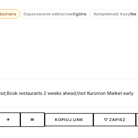
Nieznane
Dopasowanie odbiorców
Ogólne
Kompletność trasy
Nie
nsit;Book restaurants 2 weeks ahead;Visit Kuromon Market early
✈
✉
KOPIUJ LINK
♡ ZAPISZ