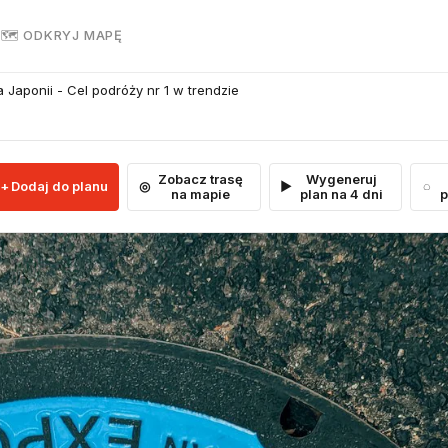
R
🗺 ODKRYJ MAPĘ
 Japonii - Cel podróży nr 1 w trendzie
Zobacz trasę
Wygeneruj
Dodaj do planu
na mapie
plan na 4 dni
p