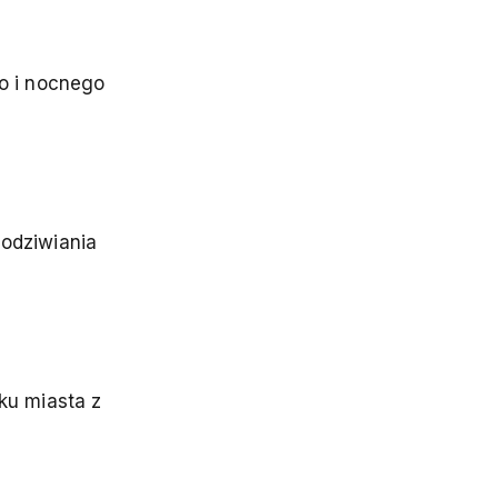
go i nocnego
podziwiania
łku miasta z