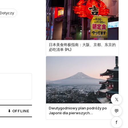
 Dotyczy
日本美食终极指南：大阪、京都、东京的
必吃清单 (PL)
𝕏
Dwutygodniowy plan podróży po
💬
⬇ OFFLINE
1 udostępnień
Japonii dla pierwszych
odwiedzających
f