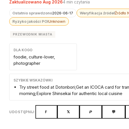
Zaktualizowano Aug 2026
4 min czytania
Ostatnio sprawdzono
2026-06-17
Weryfikacja źródeł
Źródło 
Ryzyko jakości POI
Unknown
PRZEWODNIK MIASTA
DLA KOGO
foodie, culture-lover,
photographer
SZYBKIE WSKAZÓWKI
Try street food at Dotonbori;Get an ICOCA card for tra
morning;Explore Shinsekai for authentic local cuisine
F
𝕏
𝙋
💬
UDOSTĘPNIJ: