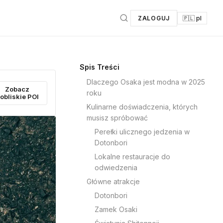
ZALOGUJ
🇵🇱 pl
Spis Treści
Dlaczego Osaka jest modna w 2025
Zobacz
roku
obliskie POI
Kulinarne doświadczenia, których
musisz spróbować
Perełki ulicznego jedzenia w
Dotonbori
Lokalne restauracje do
odwiedzenia
Główne atrakcje
Dotonbori
Zamek Osaki