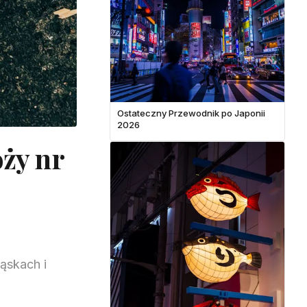
Ostateczny Przewodnik po Japonii
2026
óży nr
kąskach i