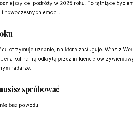
modniejszy cel podróży w 2025 roku. To tętniące życie
y i nowoczesnych emocji.
roku
ońcu otrzymuje uznanie, na które zasługuje. Wraz z Wo
sceną kulinarną odkrytą przez influencerów żywieniow
znym radarze.
musisz spróbować
 nie bez powodu.