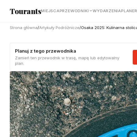
Przejdź do głównej treści
Tourants
MIEJSCA
PRZEWODNIKI
WYDARZENIA
PLANE
Strona główna
/
Artykuły Podróżnicze
/
Osaka 2025: Kulinarna stolica
Planuj z tego przewodnika
Zamień ten przewodnik w trasę, mapę lub edytowalny
plan.