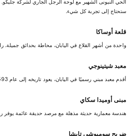
الحي النيونى الشهير مع لوحة الرجل الجاري لشركة جليكو. مث
ستحتاج إلى تجربة كل شيء.
قلعة أوساكا
واحدة من أشهر القلاع في اليابان، محاطة بحدائق جميلة. رائ
معبد شيتينوجي
أقدم معبد مبني رسميًا في اليابان، يعود تاريخه إلى عام 593 م. ملاذ هادئ من ضجيج المدينة مع حدائق جميلة.
مبنى أوميدا سكاي
هندسة معمارية حديثة مذهلة مع مرصد حديقة عائمة يوفر رؤية بزاوية 360 درجة للم
ضريح سوميوشي تايشا