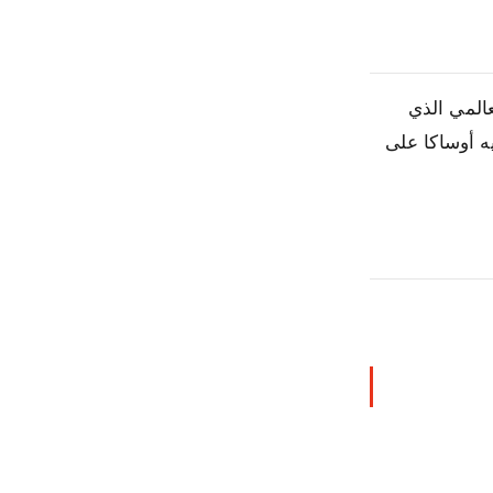
ظل طوكيو وكيوتو، تحصل أوساكا أخيرًا على الاعتراف الذي تستحقه. مع معرض إكسبو 2025 العالمي الذي
ه أوساكا على