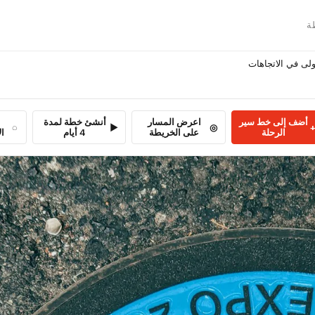

أنشئ خطة لمدة
اعرض المسار
أضف إلى خط سير
بة
4 أيام
على الخريطة
الرحلة