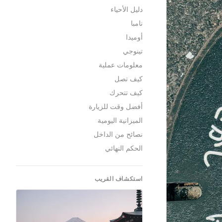
دليل الأحياء
نامبا
أوميدا
تينوجي
معلومات عملية
كيف تصل
كيف تتحرك
أفضل وقت للزيارة
الميزانية اليومية
نصائح من الداخل
الحكم النهائي
استكشاف القريب