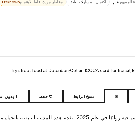
ة الجمهور
عام
اكتمال المسار
لا ينطبق
مخاطر جودة نقاط الاهتمام
Unknown
Try street food at Dotonbori;Get an ICOCA card for transit
✉
نسخ الرابط
♡ حفظ
⬇ بدون ات
حصلت أوساكا رسميًا على المرتبة الأولى كأكثر الوجهات السياحية رواجًا في عام 2025. تقدم هذه المدي