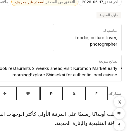
آخر تحقق
2026-06-17
التحقق من المصدر
المصدر غير معروف
ملاءم
دليل المدينة
مناسب لـ
foodie, culture-lover,
photographer
نصائح سريعة
;Book restaurants 2 weeks ahead;Visit Kuromon Market early
morning;Explore Shinsekai for authentic local cuisine
✈
💬
𝙋
𝕏
F
مشاركة:
𝕏
💬
الثقافة التقليدية والإثارة الحديثة.
f