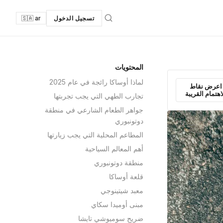
تسجيل الدخول
🇸🇦 ar
المحتويات
لماذا أوساكا رائجة في عام 2025
اعرض نقاط
اهتمام القريبة
تجارب الطهي التي يجب تجربتها
جواهر الطعام الشارعي في منطقة
دوتونبوري
المطاعم المحلية التي يجب زيارتها
أهم المعالم السياحية
منطقة دوتونبوري
قلعة أوساكا
معبد شيتينوجي
مبنى أوميدا سكاي
ضريح سوميوشي تايشا