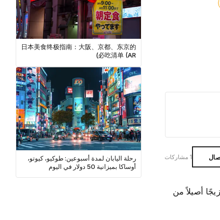
日本美食终极指南：大阪、京都、东京的
必吃清单 (AR)
صال
1 مشاركات
رحلة اليابان لمدة أسبوعين: طوكيو، كيوتو،
أوساكا بميزانية 50 دولار في اليوم
نة النابضة بالحياة مزيجًا أصيلاً من