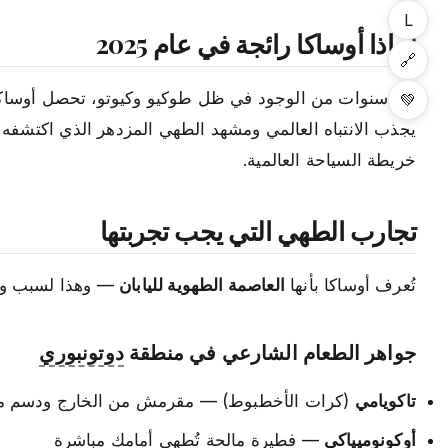
L
لماذا أوساكا رائجة في عام 2025
🔗
💚
يجذب الانتباه العالمي ومشهد الطهي المزدهر الذي اكتشفه م
خريطة السياحة العالمية.
تجارب الطهي التي يجب تجربتها
تُعرف أوساكا بأنها
العاصمة الطهوية لليابان
— وهذا لسبب وج
جواهر الطعام الشارعي في منطقة
دوتونبوري
تاكويامي
(كرات الأخطبوط) — مقرمش من الخارج ودسم م
أوكونوميياكي
— فطيرة مالحة تُطهى أمامك مباشرة