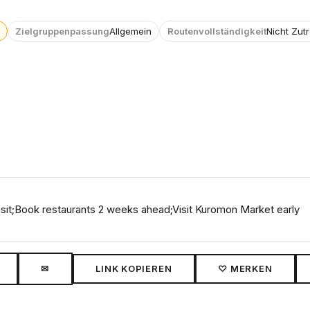
Zielgruppenpassung
Allgemein
Routenvollständigkeit
Nicht Zut
nsit;Book restaurants 2 weeks ahead;Visit Kuromon Market early
✉
LINK KOPIEREN
♡ MERKEN