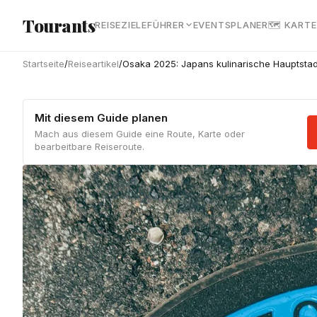
Zum Hauptinhalt springen
Tourants
REISEZIELE
FÜHRER
EVENTS
PLANER
🗺 KARTE
Startseite
/
Reiseartikel
/
Osaka 2025: Japans kulinarische Hauptstadt
Mit diesem Guide planen
Mach aus diesem Guide eine Route, Karte oder
bearbeitbare Reiseroute.