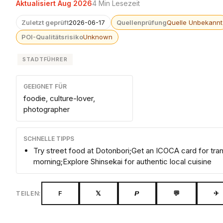
Aktualisiert Aug 2026
4 Min Lesezeit
Zuletzt geprüft
2026-06-17
Quellenprüfung
Quelle Unbekannt
POI-Qualitätsrisiko
Unknown
STADTFÜHRER
GEEIGNET FÜR
foodie, culture-lover,
photographer
SCHNELLE TIPPS
Try street food at Dotonbori;Get an ICOCA card for tra
morning;Explore Shinsekai for authentic local cuisine
F
𝕏
𝙋
💬
✈
TEILEN: