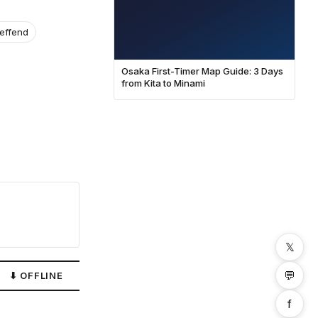
reffend
Osaka First-Timer Map Guide: 3 Days
from Kita to Minami
𝕏
💬
⬇ OFFLINE
1 Mal geteilt
f