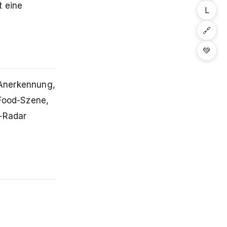
t eine
L
🔗
💚
 Anerkennung,
 Food-Szene,
e-Radar