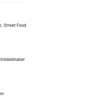
, Street Food
htsliebhaber
om