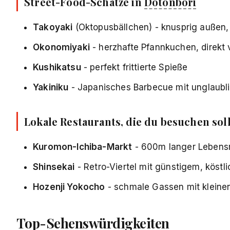
Street-Food-Schätze in
Dotonbori
Takoyaki
(Oktopusbällchen) - knusprig außen,
Okonomiyaki
- herzhafte Pfannkuchen, direkt v
Kushikatsu
- perfekt frittierte Spieße
Yakiniku
- Japanisches Barbecue mit unglaubl
Lokale Restaurants, die du besuchen soll
Kuromon-Ichiba-Markt
- 600m langer Lebensmi
Shinsekai
- Retro-Viertel mit günstigem, köst
Hozenji Yokocho
- schmale Gassen mit kleinen
Top-Sehenswürdigkeiten