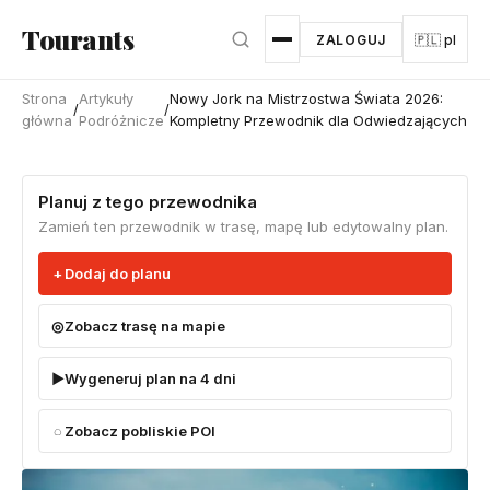
Przejdź do głównej treści
Tourants
ZALOGUJ
🇵🇱 pl
Strona
Artykuły
Nowy Jork na Mistrzostwa Świata 2026:
/
/
główna
Podróżnicze
Kompletny Przewodnik dla Odwiedzających
Planuj z tego przewodnika
Zamień ten przewodnik w trasę, mapę lub edytowalny plan.
Dodaj do planu
Zobacz trasę na mapie
Wygeneruj plan na 4 dni
Zobacz pobliskie POI