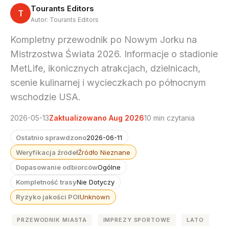
Tourants Editors
T
Autor: Tourants Editors
Kompletny przewodnik po Nowym Jorku na
Mistrzostwa Świata 2026. Informacje o stadionie
MetLife, ikonicznych atrakcjach, dzielnicach,
scenie kulinarnej i wycieczkach po północnym
wschodzie USA.
2026-05-13
Zaktualizowano Aug 2026
10 min czytania
Ostatnio sprawdzono
2026-06-11
Weryfikacja źródeł
Źródło Nieznane
Dopasowanie odbiorców
Ogólne
Kompletność trasy
Nie Dotyczy
Ryzyko jakości POI
Unknown
PRZEWODNIK MIASTA
IMPREZY SPORTOWE
LATO