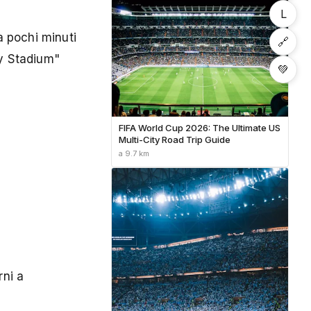
L
a pochi minuti
🔗
y Stadium"
💚
FIFA World Cup 2026: The Ultimate US
Multi-City Road Trip Guide
a 9.7 km
rni a