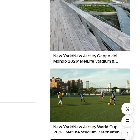
New York/New Jersey Coppa del
Mondo 2026: MetLife Stadium &
Guida ai Visitatori di New York
𝕏
💬
New York/New Jersey World Cup
2026: MetLife Stadium, Manhattan &
f
NYC Fan Guide