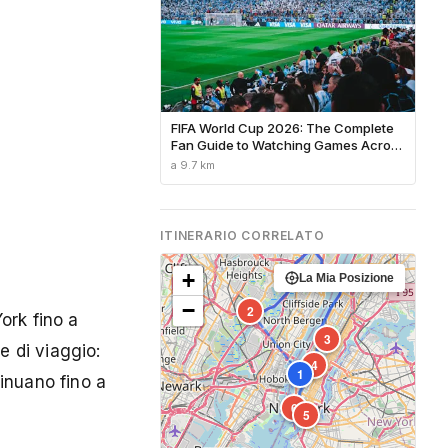
FIFA World Cup 2026: The Complete
Fan Guide to Watching Games Across
North America
a 9.7 km
ITINERARIO CORRELATO
+
La Mia Posizione
−
2
ork fino a
3
e di viaggio:
4
1
tinuano fino a
6
5