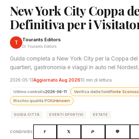
New York City Coppa d
Definitiva per i Visitato
Tourants Editors
T
Di Tourants Editors
Guida completa a New York City per la Coppa del 
quartieri, gastronomia e viaggi in auto nel Nordest
2026-05-13
Aggiornato Aug 2026
10 min di lettura
Ultimo controllo
2026-06-11
Verifica delle fonti
Fonte Sconosc
Rischio qualità POI
Unknown
GUIDA CITTÀ
EVENTI SPORTIVI
ESTATE
F
𝕏
𝙋
💬
CONDIVIDI: