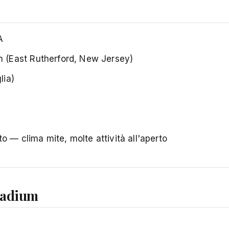
A
 (East Rutherford, New Jersey)
lia)
o — clima mite, molte attività all'aperto
tadium