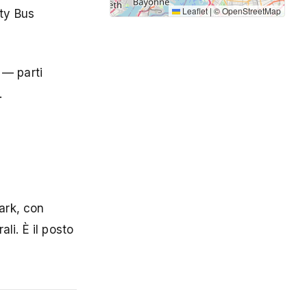
Leaflet
|
©
OpenStreetMap
ity Bus
 — parti
.
ark, con
li. È il posto