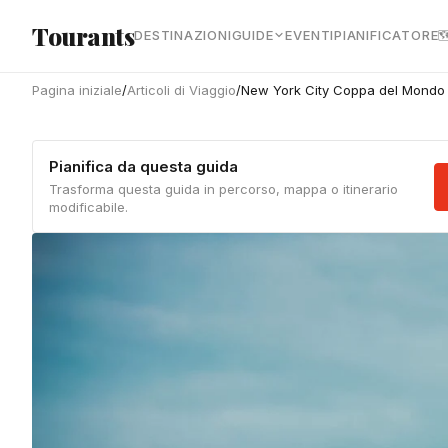
Vai al contenuto principale
Tourants
DESTINAZIONI
GUIDE
EVENTI
PIANIFICATORE

Pagina iniziale
/
Articoli di Viaggio
/
New York City Coppa del Mondo 20
Pianifica da questa guida
Trasforma questa guida in percorso, mappa o itinerario
modificabile.