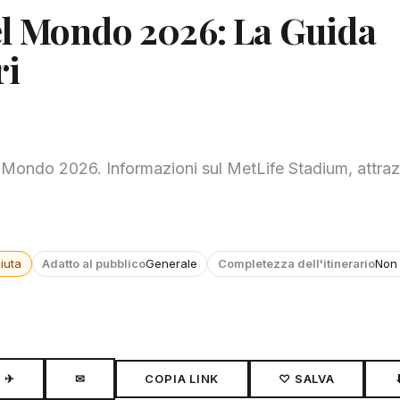
el Mondo 2026: La Guida
ri
Mondo 2026. Informazioni sul MetLife Stadium, attrazi
.
iuta
Adatto al pubblico
Generale
Completezza dell'itinerario
Non 
✈
✉
COPIA LINK
♡ SALVA