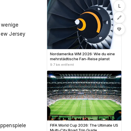
NYC-Fanführer
L
🔗
r wenige
💚
New Jersey
Nordamerika WM 2026: Wie du eine
mehrstädtische Fan-Reise planst
9.7 km entfernt
uppenspiele
FIFA World Cup 2026: The Ultimate US
Multi-City Road Trip Guide