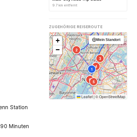
9.7 km entfernt
ZUGEHÖRIGE REISEROUTE
+
Mein Standort
−
2
3
4
1
6
5
Leaflet
|
©
OpenStreetMap
enn Station
 90 Minuten