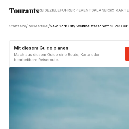
Zum Hauptinhalt springen
Tourants
REISEZIELE
FÜHRER
EVENTS
PLANER
🗺 KARTE
Startseite
/
Reiseartikel
/
New York City Weltmeisterschaft 2026: Der 
Mit diesem Guide planen
Mach aus diesem Guide eine Route, Karte oder
bearbeitbare Reiseroute.