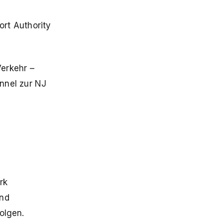
rt Authority
erkehr –
nnel zur NJ
rk
und
olgen.