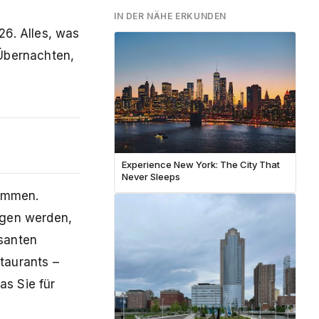
IN DER NÄHE ERKUNDEN
26. Alles, was
 Übernachten,
Experience New York: The City That
Never Sleeps
kommen.
agen werden,
osanten
taurants –
as Sie für