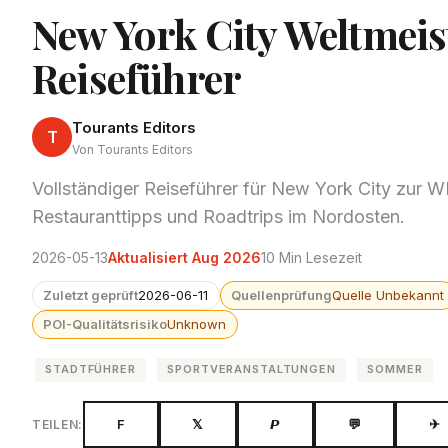
New York City Weltmeist
Reiseführer
Tourants Editors
T
Von Tourants Editors
Vollständiger Reiseführer für New York City zur 
Restauranttipps und Roadtrips im Nordosten.
2026-05-13
Aktualisiert Aug 2026
10 Min Lesezeit
Zuletzt geprüft
2026-06-11
Quellenprüfung
Quelle Unbekannt
POI-Qualitätsrisiko
Unknown
STADTFÜHRER
SPORTVERANSTALTUNGEN
SOMMER
F
𝕏
𝙋
💬
✈
TEILEN: