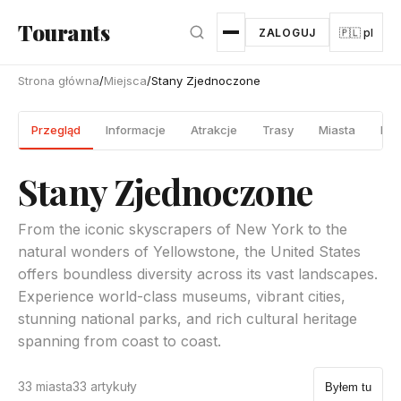
Przejdź do głównej treści
Tourants
ZALOGUJ
🇵🇱 pl
Strona główna
/
Miejsca
/
Stany Zjednoczone
Przegląd
Informacje
Atrakcje
Trasy
Miasta
Prz
Stany Zjednoczone
From the iconic skyscrapers of New York to the
natural wonders of Yellowstone, the United States
offers boundless diversity across its vast landscapes.
Experience world-class museums, vibrant cities,
stunning national parks, and rich cultural heritage
spanning from coast to coast.
33 miasta
33 artykuły
Byłem tu