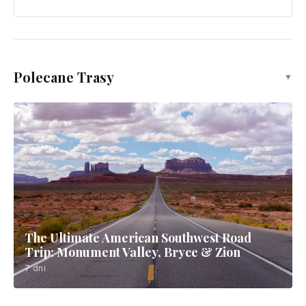
Polecane Trasy
▼
The Ultimate American Southwest Road
Trip: Monument Valley, Bryce & Zion
7 dni