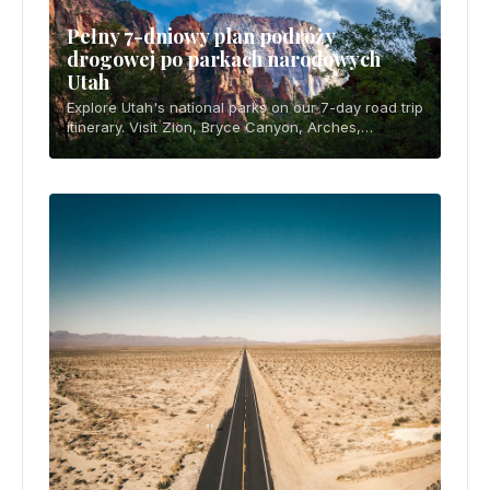
Pełny 7-dniowy plan podróży
drogowej po parkach narodowych
Utah
Explore Utah's national parks on our 7-day road trip
itinerary. Visit Zion, Bryce Canyon, Arches,
Canyonlands and Capitol Reef with our expert
route guide.