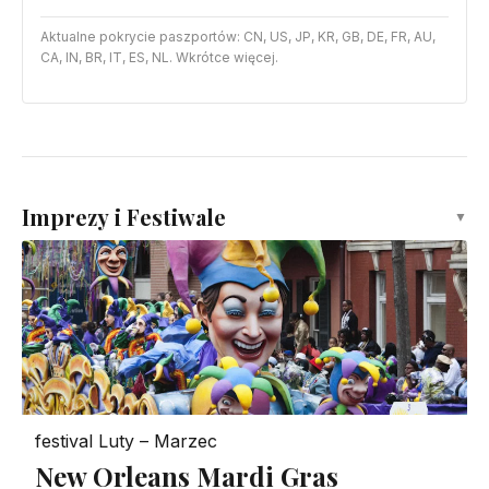
Aktualne pokrycie paszportów: CN, US, JP, KR, GB, DE, FR, AU,
CA, IN, BR, IT, ES, NL. Wkrótce więcej.
Imprezy i Festiwale
▼
festival
Luty – Marzec
New Orleans Mardi Gras