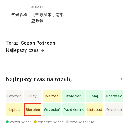
KLIMAT
气候多样，北部寒温带，南部
亚热带
Teraz:
Sezon Pośredni
Najlepszy czas →
Najlepszy czas na wizytę
▼
Styczeń
Luty
Marzec
Kwiecień
Maj
Czerwiec
Lipiec
Sierpień
Wrzesień
Październik
Listopad
Grudzień
Szczyt sezonu
Pobocze sezonu
Poza sezonem