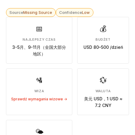
Source
Missing Source
Confidence
Low
📅
💰
NAJLEPSZY CZAS
BUDŻET
3-5月、9-11月（全国大部分
USD 80–500 /dzień
地区）
🛂
💱
WIZA
WALUTA
美元 USD，1 USD ≈
Sprawdź wymagania wizowe →
7.2 CNY
🌤