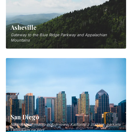
Asheville
Gateway to the Blue Ridge Parkway and Appalachian
Mountains
San Diego
Nadmorskie miasto południowej Kalifornii z plażami, parkami
i widokami na port