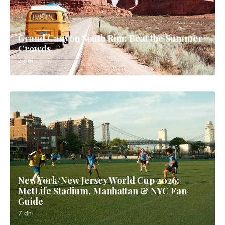
Grand Canyon South Rim: Beat the Summer
Crowds
2 dni
New York/New Jersey World Cup 2026:
MetLife Stadium, Manhattan & NYC Fan
Guide
7 dni