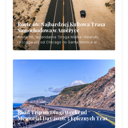
Route 66: Najbardziej Kultowa Trasa
Samochodowa w Ameryce
Route 66, legendarna 'Droga Matka' Ameryki,
rozciąga się od Chicago do Santa Monica w
Kalifornii na dystansie 2448 mil. Ta klasyczna trasa
prowadzi przez vintage Americanę, neony i
osobliwe przydrożne atrakcje, oferując
autentyczne doświadczenie amerykańskiego
ducha.
Road Trip na Długi Weekend
Memorial Day 2026: 5 Epicznych Tras