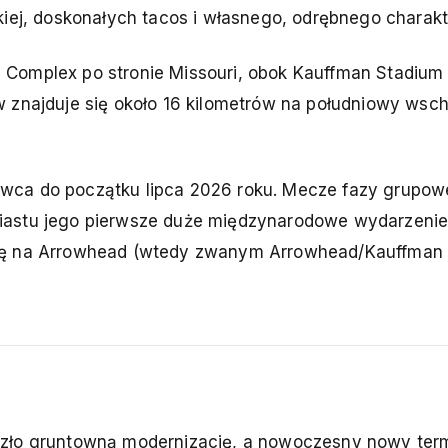
kiej, doskonałych tacos i własnego, odrębnego charakt
 Complex po stronie Missouri, obok Kauffman Stadium
w znajduje się około 16 kilometrów na południowy wsc
wca do początku lipca 2026 roku. Mecze fazy grupow
iastu jego pierwsze duże międzynarodowe wydarzenie
się na Arrowhead (wtedy zwanym Arrowhead/Kauffman 
szło gruntowną modernizację, a nowoczesny nowy term