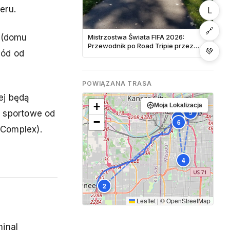
eru.
L
🔗
 (domu
Mistrzostwa Świata FIFA 2026:
Przewodnik po Road Tripie przez
💚
hód od
Stadiony Ameryki Północnej
POWIĄZANA TRASA
ej będą
+
Moja Lokalizacja
1
5
 sportowe od
3
−
6
Complex).
4
2
Leaflet
|
©
OpenStreetMap
inal