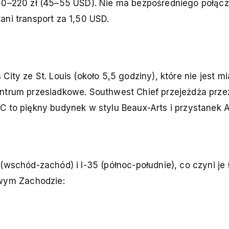
180–220 zł (45–55 USD). Nie ma bezpośredniego połącz
ani transport za 1,50 USD.
ity ze St. Louis (około 5,5 godziny), które nie jest m
ntrum przesiadkowe. Southwest Chief przejeżdża prze
C to piękny budynek w stylu Beaux-Arts i przystanek 
(wschód-zachód) i I-35 (północ-południe), co czyni je
wym Zachodzie: