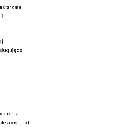
estarzałe
 i
ej
bsługujące
ioru dla
ależności od