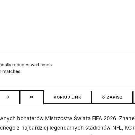
cally reduces wait times
er matches
✈
✉
KOPIUJ LINK
♡ ZAPISZ
łównych bohaterów Mistrzostw Świata FIFA 2026. Znane
jednego z najbardziej legendarnych stadionów NFL, KC