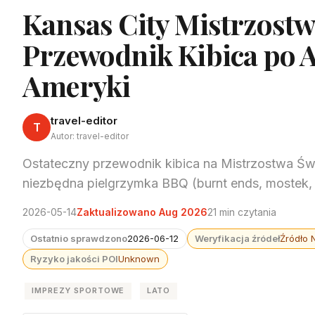
Kansas City Mistrzostw
Przewodnik Kibica po 
Ameryki
travel-editor
T
Autor: travel-editor
Ostateczny przewodnik kibica na Mistrzostwa Św
niezbędna pielgrzymka BBQ (burnt ends, mostek, J
2026-05-14
Zaktualizowano Aug 2026
21 min czytania
Ostatnio sprawdzono
2026-06-12
Weryfikacja źródeł
Źródło 
Ryzyko jakości POI
Unknown
IMPREZY SPORTOWE
LATO