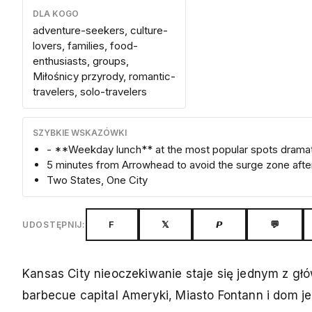
DLA KOGO
adventure-seekers, culture-
lovers, families, food-
enthusiasts, groups,
Miłośnicy przyrody, romantic-
travelers, solo-travelers
SZYBKIE WSKAZÓWKI
- **Weekday lunch** at the most popular spots dramati
5 minutes from Arrowhead to avoid the surge zone aft
Two States, One City
F
𝕏
𝙋
💬
UDOSTĘPNIJ:
Kansas City nieoczekiwanie staje się jednym z g
barbecue capital Ameryki, Miasto Fontann i dom 