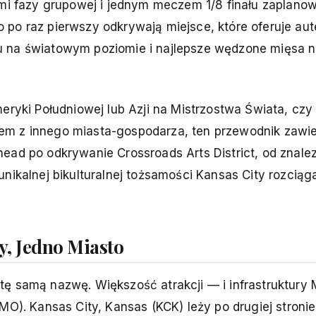
ami fazy grupowej i jednym meczem 1/8 finału zaplano
 po raz pierwszy odkrywają miejsce, które oferuje au
u na światowym poziomie i najlepsze wędzone mięsa 
eryki Południowej lub Azji na Mistrzostwa Świata, czy 
em z innego miasta-gospodarza, ten przewodnik zawie
ead po odkrywanie Crossroads Arts District, od znalez
nikalnej bikulturalnej tożsamości Kansas City rozciąga
y, Jedno Miasto
ę samą nazwę. Większość atrakcji — i infrastruktury 
MO). Kansas City, Kansas (KCK) leży po drugiej stronie