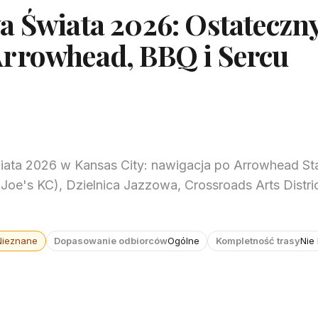
a Świata 2026: Ostateczn
Arrowhead, BBQ i Sercu
iata 2026 w Kansas City: nawigacja po Arrowhead St
oe's KC), Dzielnica Jazzowa, Crossroads Arts Distric
Nieznane
Dopasowanie odbiorców
Ogólne
Kompletność trasy
Nie