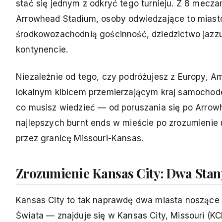
stać się jednym z odkryć tego turnieju. Z 8 mecz
Arrowhead Stadium, osoby odwiedzające to miasto
środkowozachodnią gościnność, dziedzictwo jazz
kontynencie.
Niezależnie od tego, czy podróżujesz z Europy, Am
lokalnym kibicem przemierzającym kraj samochod
co musisz wiedzieć — od poruszania się po Arrowh
najlepszych burnt ends w mieście po zrozumienie u
przez granicę Missouri-Kansas.
Zrozumienie Kansas City: Dwa Stan
Kansas City to tak naprawdę dwa miasta noszące t
Świata — znajduje się w Kansas City, Missouri (KC