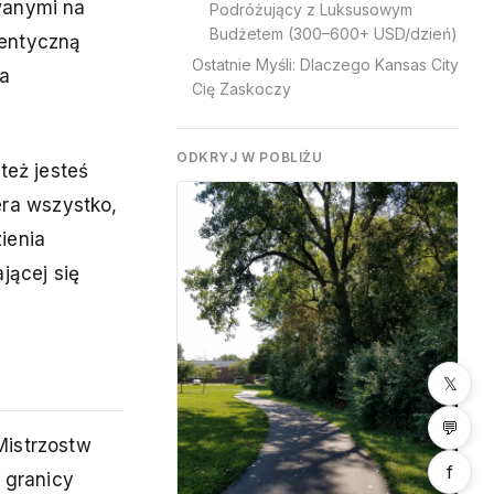
wanymi na
Podróżujący z Luksusowym
Budżetem (300–600+ USD/dzień)
tentyczną
Ostatnie Myśli: Dlaczego Kansas City
na
Cię Zaskoczy
ODKRYJ W POBLIŻU
też jesteś
ra wszystko,
ienia
jącej się
𝕏
💬
Mistrzostw
f
 granicy