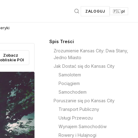
ZALOGUJ
🇵🇱 pl
eryki
Spis Treści
Zrozumienie Kansas City: Dwa Stany,
Zobacz
Jedno Miasto
obliskie POI
Jak Dostać się do Kansas City
Samolotem
Pociągiem
Samochodem
Poruszanie się po Kansas City
Transport Publiczny
Usługi Przewozu
Wynajem Samochodów
Rowery i Hulajnogi