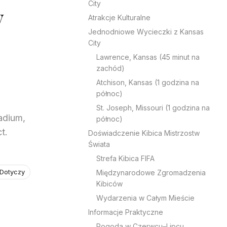
City
y
Atrakcje Kulturalne
Jednodniowe Wycieczki z Kansas
City
Lawrence, Kansas (45 minut na
zachód)
Atchison, Kansas (1 godzina na
północ)
St. Joseph, Missouri (1 godzina na
adium,
północ)
t.
Doświadczenie Kibica Mistrzostw
Świata
Strefa Kibica FIFA
 Dotyczy
Międzynarodowe Zgromadzenia
Kibiców
Wydarzenia w Całym Mieście
Informacje Praktyczne
Pogoda w Czerwcu–Lipcu