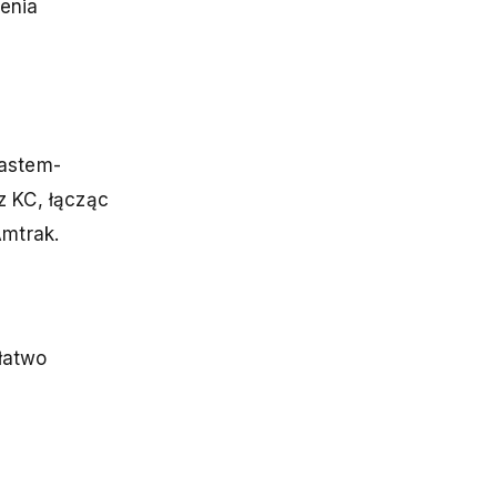
enia
iastem-
z KC, łącząc
Amtrak.
 łatwo