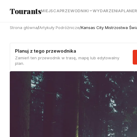
Przejdź do głównej treści
Tourants
MIEJSCA
PRZEWODNIKI
WYDARZENIA
PLANE
Strona główna
/
Artykuły Podróżnicze
/
Kansas City Mistrzostwa Świ
Planuj z tego przewodnika
Zamień ten przewodnik w trasę, mapę lub edytowalny
plan.