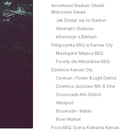
Arrowhead Stadium: Obiekt
Mistrzostw Świata
Jak Dostać się na Stadion
Wewnątrz Stadionu
Informacje o Biletach
Pielgrzymka BBQ w Kansas City
Niezbędne Miejsca BBQ
Porady dla Miłośników BBQ
Dzielnice Kansas City
Centrum i Power & Light District
Dzielnica Jazzowa 18th & Vine
Crossroads Arts District
Westport
Brookside i Waldo
River Market
Poza BBQ: Scena Kulinarna Kansas