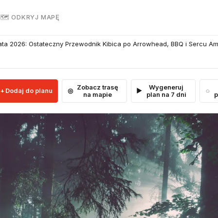
R
🗺 ODKRYJ MAPĘ
ata 2026: Ostateczny Przewodnik Kibica po Arrowhead, BBQ i Sercu Am
Zobacz trasę
Wygeneruj
Dodaj do planu
na mapie
plan na 7 dni
p