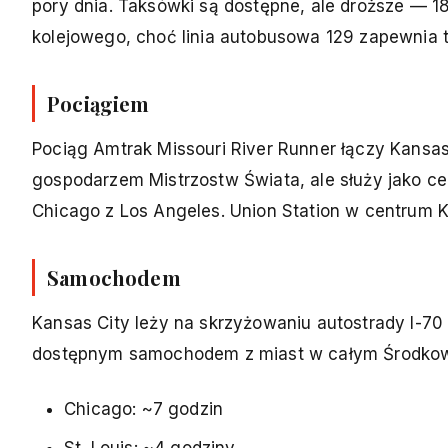
pory dnia. Taksówki są dostępne, ale droższe — 
kolejowego, choć linia autobusowa 129 zapewnia t
Pociągiem
Pociąg Amtrak Missouri River Runner łączy Kansas C
gospodarzem Mistrzostw Świata, ale służy jako ce
Chicago z Los Angeles. Union Station w centrum K
Samochodem
Kansas City leży na skrzyżowaniu autostrady I-70 
dostępnym samochodem z miast w całym Środko
Chicago: ~7 godzin
St. Louis: ~4 godziny