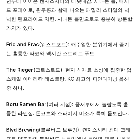
년부터 이어온 캔자스시티의 터줏대감. 시나몬 롤, 매시
드 포테이토, 완두콩과 함께 나오는 패밀리 스타일의 넉
넉한 팬프라이드 치킨. 시나몬 롤만으로도 충분히 방문할
가치가 있다.
Fric and Frac
(웨스트포트): 캐주얼한 분위기에서 즐기
는 훌륭한 타코와 멕시칸 스트리트 푸드.
The Rieger
(크로스로드): 현지 식재료 소싱에 집중한 업
스케일 아메리칸 레스토랑. KC 최고의 파인다이닝 옵션
중 하나.
Boru Ramen Bar
(여러 지점): 중서부에서 놀랍도록 훌
륭한 라멘집. 돈코츠와 스파이시 미소가 특히 돋보인다.
Blvd Brewing
(블루버드 브루잉): 캔자스시티 최대 크래
프트 양조장인 불러바드 브루잉에서 투어와 탭룸 시음을