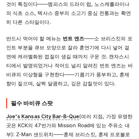
것이 특징이다——멤피스의 드라이 럽, 노스캐롤라이나
의 식초 소스, 텍사스 중부의 소고기 중심 전통과는 확연
히 다른 스타일이다.
반드시 먹어야 할 메뉴는
번트 엔즈
——소 브리스킷의 포
인트 부분을 큐브 모양으로 잘라 훈연기에 다시 넣어 겉
면에 캐러멜화된 껍질이 생길 때까지 구운 것. 캔자스시
티에서 발명되었거나 적어도 널리 알려진 번트 엔즈는 바
비큐의 이상형을 구현한다——기름기가 풍부하고, 훈제
향이 짙으며, 살짝 달콤하고, 깊은 감칠맛이 있다.
필수 바비큐 스팟
Joe's Kansas City Bar-B-Que
(여러 지점, 가장 유명한
곳은 KCK의 47번가와 Mission Road에 있는 주유소 내
부): Z-Man 샌드위치——훈제 브리스킷, 훈제 프로볼로