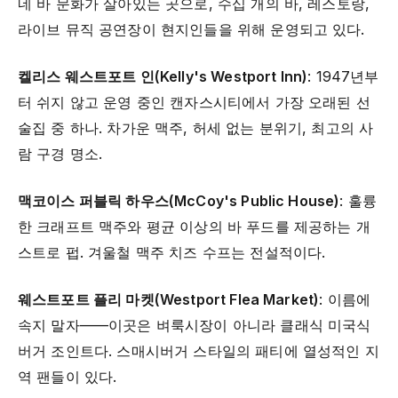
네 바 문화가 살아있는 곳으로, 수십 개의 바, 레스토랑,
라이브 뮤직 공연장이 현지인들을 위해 운영되고 있다.
켈리스 웨스트포트 인(Kelly's Westport Inn)
: 1947년부
터 쉬지 않고 운영 중인 캔자스시티에서 가장 오래된 선
술집 중 하나. 차가운 맥주, 허세 없는 분위기, 최고의 사
람 구경 명소.
맥코이스 퍼블릭 하우스(McCoy's Public House)
: 훌륭
한 크래프트 맥주와 평균 이상의 바 푸드를 제공하는 개
스트로 펍. 겨울철 맥주 치즈 수프는 전설적이다.
웨스트포트 플리 마켓(Westport Flea Market)
: 이름에
속지 말자——이곳은 벼룩시장이 아니라 클래식 미국식
버거 조인트다. 스매시버거 스타일의 패티에 열성적인 지
역 팬들이 있다.