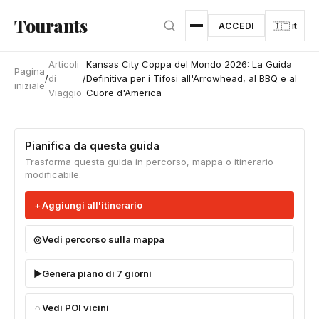
Vai al contenuto principale
Tourants
ACCEDI
🇮🇹 it
Articoli
Kansas City Coppa del Mondo 2026: La Guida
Pagina
/
di
/
Definitiva per i Tifosi all'Arrowhead, al BBQ e al
iniziale
Viaggio
Cuore d'America
Pianifica da questa guida
Trasforma questa guida in percorso, mappa o itinerario
modificabile.
Aggiungi all'itinerario
Vedi percorso sulla mappa
Genera piano di 7 giorni
Vedi POI vicini