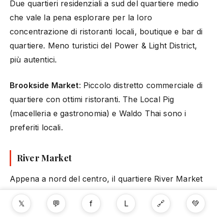
Due quartieri residenziali a sud del quartiere medio
che vale la pena esplorare per la loro
concentrazione di ristoranti locali, boutique e bar di
quartiere. Meno turistici del Power & Light District,
più autentici.
Brookside Market
: Piccolo distretto commerciale di
quartiere con ottimi ristoranti. The Local Pig
(macelleria e gastronomia) e Waldo Thai sono i
preferiti locali.
River Market
Appena a nord del centro, il quartiere River Market
si trova lungo il fiume Missouri e ospita il più antico
𝕏
💬
f
L
🔗
💚
mercato contadino della città. Il mercato settimanale