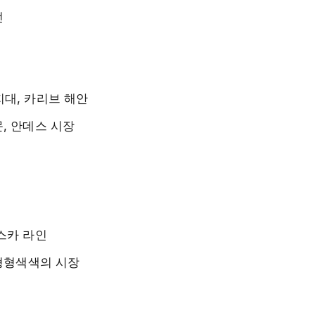
선
지대, 카리브 해안
문, 안데스 시장
나스카 라인
 형형색색의 시장