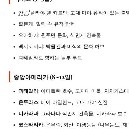
칸쿤
/플라야 델 카르멘: 고대 마야 유적이 있는 출
팔렌케: 밀림 속 유적 탐험
오아하카: 원주민 문화, 식민지 건축물
멕시코시티: 박물관과 미식의 문화 허브
과테말라로 향하는 남부 루트
중앙아메리카 (8~12일)
과테말라
: 아티틀란 호수, 고지대 마을, 치치카스
온두라스
: 베이 아일랜드, 고대 마야 신전
니카라과
: 그라나다 식민지 건축물, 니카라과 호수
코스타리카
: 운무림, 화산, 야생동물 (나무늘보, 재