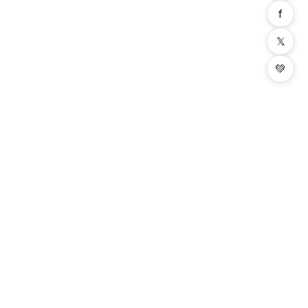
f
𝕏
💚