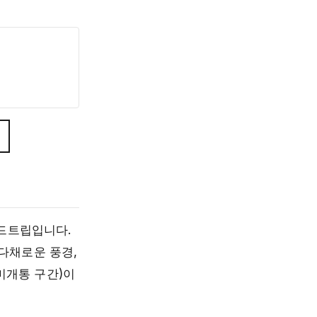
로드트립입니다.
다채로운 풍경,
미개통 구간)이