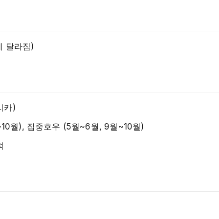
 달라짐)
리카)
0월), 집중호우 (5월~6월, 9월~10월)
적