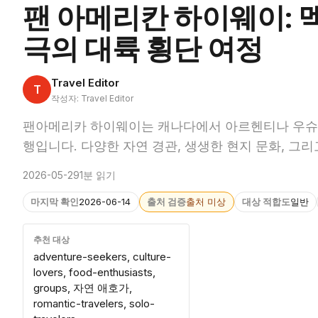
팬 아메리칸 하이웨이: 
극의 대륙 횡단 여정
Travel Editor
T
작성자: Travel Editor
팬아메리카 하이웨이는 캐나다에서 아르헨티나 우슈아이
행입니다. 다양한 자연 경관, 생생한 현지 문화, 그
2026-05-29
1분 읽기
마지막 확인
2026-06-14
출처 검증
출처 미상
대상 적합도
일반
추천 대상
adventure-seekers, culture-
lovers, food-enthusiasts,
groups, 자연 애호가,
romantic-travelers, solo-