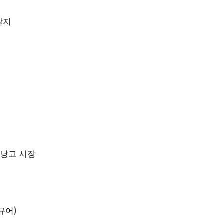
발지
테낭고 시장
규어)