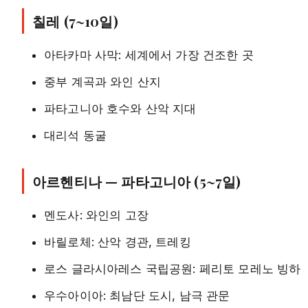
칠레 (7~10일)
아타카마 사막: 세계에서 가장 건조한 곳
중부 계곡과 와인 산지
파타고니아 호수와 산악 지대
대리석 동굴
아르헨티나 — 파타고니아 (5~7일)
멘도사: 와인의 고장
바릴로체: 산악 경관, 트레킹
로스 글라시아레스 국립공원: 페리토 모레노 빙하
우수아이아: 최남단 도시, 남극 관문