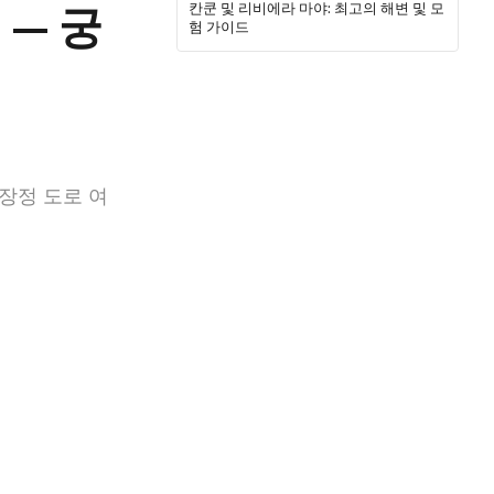
— 궁
칸쿤 및 리비에라 마야: 최고의 해변 및 모
험 가이드
장정 도로 여