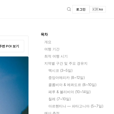
로그인
🇰🇷 ko
목차
개요
주변 POI 보기
여행 기간
최적 여행 시기
지역별 구간 및 주요 경유지
멕시코 (3~5일)
중앙아메리카 (8~12일)
콜롬비아 & 에콰도르 (8~10일)
페루 & 볼리비아 (10~14일)
칠레 (7~10일)
아르헨티나 — 파타고니아 (5~7일)
예산 추정