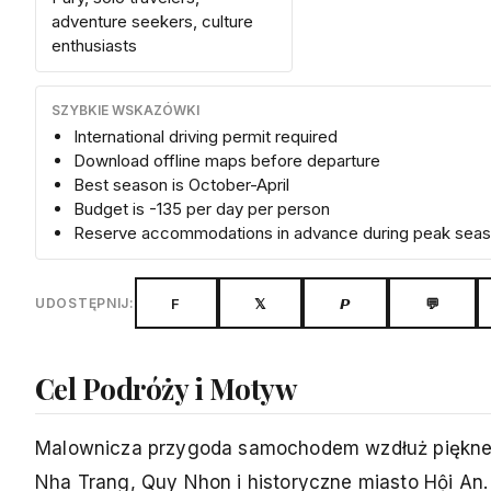
adventure seekers, culture
enthusiasts
SZYBKIE WSKAZÓWKI
International driving permit required
Download offline maps before departure
Best season is October-April
Budget is -135 per day per person
Reserve accommodations in advance during peak sea
F
𝕏
𝙋
💬
UDOSTĘPNIJ:
Cel Podróży i Motyw
Malownicza przygoda samochodem wzdłuż piękneg
Nha Trang, Quy Nhon i historyczne miasto Hội An.