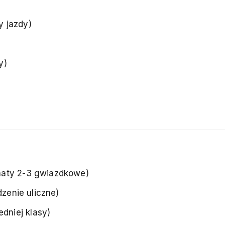
y jazdy)
y)
naty 2-3 gwiazdkowe)
dzenie uliczne)
dniej klasy)