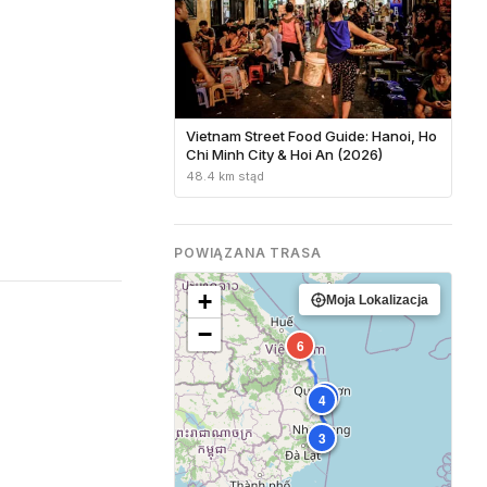
Vietnam Street Food Guide: Hanoi, Ho
Chi Minh City & Hoi An (2026)
48.4 km stąd
POWIĄZANA TRASA
+
Moja Lokalizacja
−
6
5
1
4
2
3