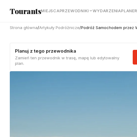
Przejdź do głównej treści
Tourants
MIEJSCA
PRZEWODNIKI
WYDARZENIA
PLANE
Strona główna
/
Artykuły Podróżnicze
/
Podróż Samochodem przez Wy
Planuj z tego przewodnika
Zamień ten przewodnik w trasę, mapę lub edytowalny
plan.