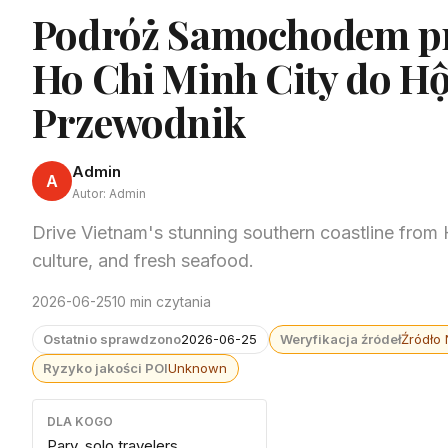
Podróż Samochodem pr
Ho Chi Minh City do H
Przewodnik
Admin
A
Autor: Admin
Drive Vietnam's stunning southern coastline from 
culture, and fresh seafood.
2026-06-25
10 min czytania
Ostatnio sprawdzono
2026-06-25
Weryfikacja źródeł
Źródło
Ryzyko jakości POI
Unknown
DLA KOGO
Pary, solo travelers,