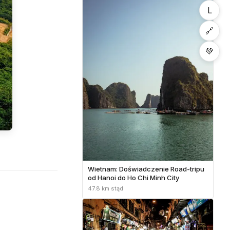
L
🔗
💚
Wietnam: Doświadczenie Road-tripu
od Hanoi do Ho Chi Minh City
47.8 km stąd