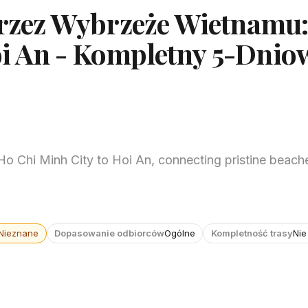
zez Wybrzeże Wietnamu
ội An - Kompletny 5-Dnio
Ho Chi Minh City to Hoi An, connecting pristine beache
 Nieznane
Dopasowanie odbiorców
Ogólne
Kompletność trasy
Nie