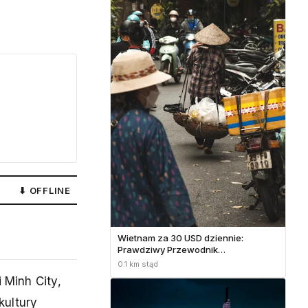
⬇ OFFLINE
Wietnam za 30 USD dziennie:
Prawdziwy Przewodnik
Budżetowego Podróżnika
0.1 km stąd
Minh City,
kultury