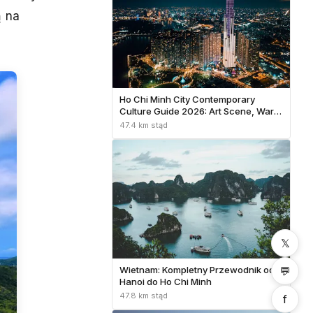
ą na
Ho Chi Minh City Contemporary
Culture Guide 2026: Art Scene, War
History & Mekong Delta
47.4 km stąd
𝕏
💬
Wietnam: Kompletny Przewodnik od
Hanoi do Ho Chi Minh
47.8 km stąd
f