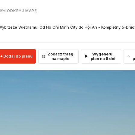
R
🗺 ODKRYJ MAPĘ
brzeże Wietnamu: Od Ho Chi Minh City do Hội An - Kompletny 5-Dni
Zobacz trasę
Wygeneruj
Dodaj do planu
na mapie
plan na 5 dni
p