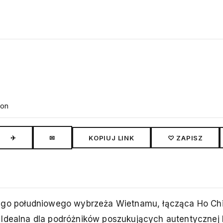
son
✈
✉
KOPIUJ LINK
♡ ZAPISZ
o południowego wybrzeża Wietnamu, łącząca Ho Chi 
 Idealna dla podróżników poszukujących autentycznej 