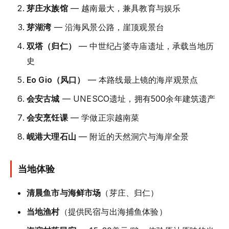
芽庄水族馆
— 越南最大，兼具教育与娱乐
芽湖湾
— 沿海风景公路，崖顶观景台
双塔（归仁）
— 中世纪占婆寺庙遗址，承载当地历
史
Eo Gio（风口）
— 本路线最上镜的海岸观景点
会安古城
— UNESCO遗址，拥有500余年建筑遗产
会安烹饪课
— 学做正宗越南菜
岘港大理石山
— 附近的天然洞穴与海岸全景
当地体验
清晨鱼市与海鲜市场
（芽庄、归仁）
当地渔村
（提供民宿与出海捕鱼体验）