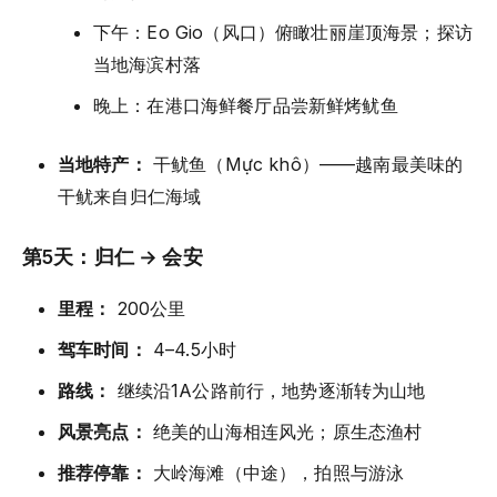
下午：Eo Gio（风口）俯瞰壮丽崖顶海景；探访
当地海滨村落
晚上：在港口海鲜餐厅品尝新鲜烤鱿鱼
当地特产：
干鱿鱼（Mực khô）——越南最美味的
干鱿来自归仁海域
第5天：归仁 → 会安
里程：
200公里
驾车时间：
4–4.5小时
路线：
继续沿1A公路前行，地势逐渐转为山地
风景亮点：
绝美的山海相连风光；原生态渔村
推荐停靠：
大岭海滩（中途），拍照与游泳