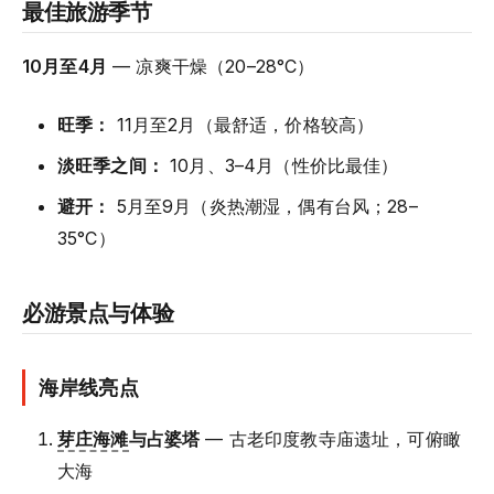
最佳旅游季节
10月至4月
— 凉爽干燥（20–28°C）
旺季：
11月至2月（最舒适，价格较高）
淡旺季之间：
10月、3–4月（性价比最佳）
避开：
5月至9月（炎热潮湿，偶有台风；28–
35°C）
必游景点与体验
海岸线亮点
芽庄海滩
与占婆塔
— 古老印度教寺庙遗址，可俯瞰
大海