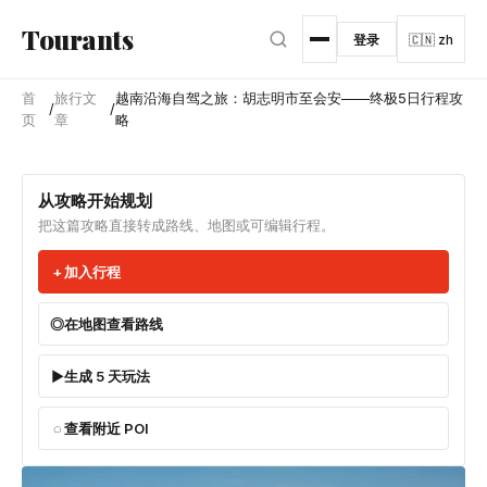
跳转到主内容
Tourants
登录
🇨🇳 zh
首
旅行文
越南沿海自驾之旅：胡志明市至会安——终极5日行程攻
/
/
页
章
略
从攻略开始规划
把这篇攻略直接转成路线、地图或可编辑行程。
加入行程
在地图查看路线
生成 5 天玩法
查看附近 POI