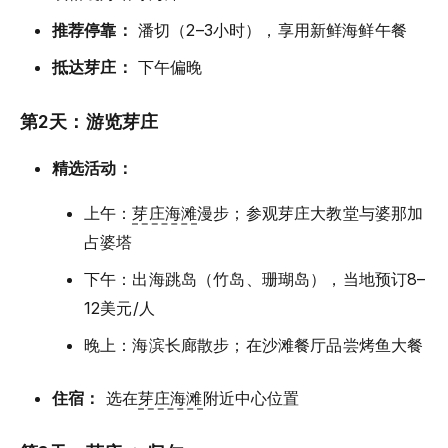
推荐停靠：
潘切（2–3小时），享用新鲜海鲜午餐
抵达芽庄：
下午偏晚
第2天：游览芽庄
精选活动：
上午：
芽庄海滩
漫步；参观芽庄大教堂与婆那加
占婆塔
下午：出海跳岛（竹岛、珊瑚岛），当地预订8–
12美元/人
晚上：海滨长廊散步；在沙滩餐厅品尝烤鱼大餐
住宿：
选在
芽庄海滩
附近中心位置