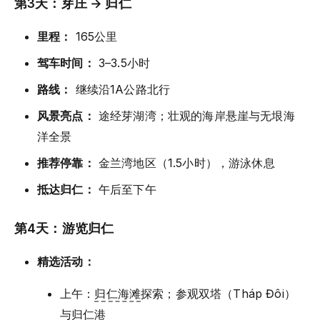
第3天：芽庄 → 归仁
里程：
165公里
驾车时间：
3–3.5小时
路线：
继续沿1A公路北行
风景亮点：
途经芽湖湾；壮观的海岸悬崖与无垠海
洋全景
推荐停靠：
金兰湾地区（1.5小时），游泳休息
抵达归仁：
午后至下午
第4天：游览归仁
精选活动：
上午：
归仁海滩
探索；参观双塔（Tháp Đôi）
与归仁港