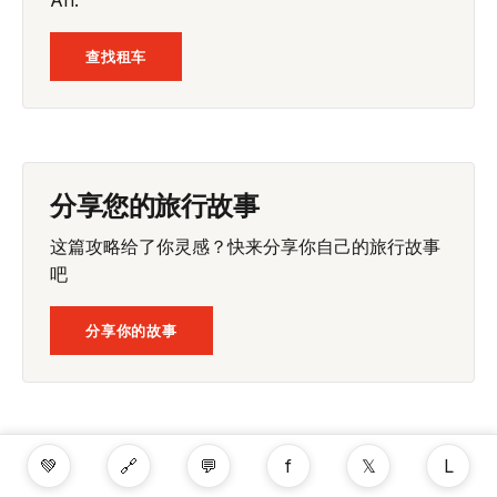
查找租车
分享您的旅行故事
这篇攻略给了你灵感？快来分享你自己的旅行故事
吧
分享你的故事
💚
🔗
💬
f
𝕏
L
随时随地，带上 Tourants