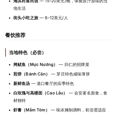
海滨村落民宿
— 15–20美元/晚，体验原汁原味的当
地生活
街头小吃之旅
— 8–12美元/人
餐饮推荐
当地特色（必尝）
烤鱿鱼（Mực Nướng）
— 归仁的招牌菜
煎饼（Bánh Căn）
— 芽庄特色咸味薄饼
新鲜鱼汤
— 港口餐厅的应季特色
白玫瑰与高楼面（Cao Lầu）
— 会安著名面食，食
材独特
虾膏（Mắm Tôm）
— 味浓腌制调料，初尝需适应