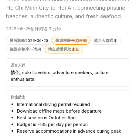
Ho Chi Minh City to Hoi An, connecting pristine
beaches, authentic culture, and fresh seafood.
2026-06-25
预计阅读 9 分钟
最后核验
2026-06-25
来源核验
来源未知
适合人群
通用
路线完整度
不适用
地点质量风险
未知
适合人群
情侣, solo travelers, adventure seekers, culture
enthusiasts
快速贴士
International driving permit required
Download offline maps before departure
Best season is October-April
Budget is -135 per day per person
Reserve accommodations in advance during peak