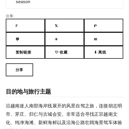
season
分享:
F
𝕏
𝙋
💬
✈
✉
复制链接
♡ 收藏
⬇ 离线
分享
目的地与旅行主题
沿越南迷人南部海岸线展开的风景自驾之旅，连接胡志明
市、芽庄、归仁与古城会安。非常适合寻找正宗越南文
化、纯净海滩、新鲜海鲜以及沿海公路壮阔海景驾车体验