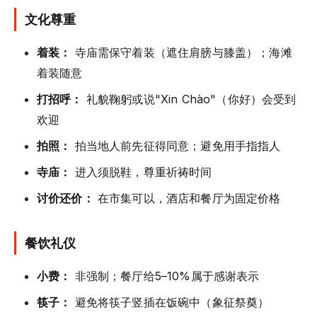
文化尊重
着装：
寺庙需保守着装（遮住肩膀与膝盖）；海滩
着装随意
打招呼：
礼貌鞠躬或说"Xin Chào"（你好）会受到
欢迎
拍照：
拍当地人前先征得同意；避免用手指指人
寺庙：
进入须脱鞋，尊重祈祷时间
讨价还价：
在市集可以，酒店和餐厅为固定价格
餐饮礼仪
小费：
非强制；餐厅给5–10%属于感谢表示
筷子：
避免将筷子竖插在饭碗中（象征祭奠）