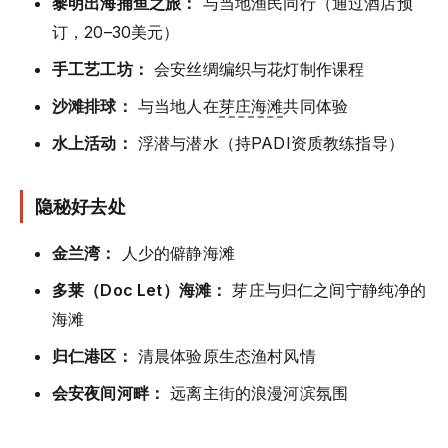
黎明出海捕鱼之旅：
与当地渔民同行（通过酒店预
订，20–30美元）
手工艺工坊：
会安丝绸编织与花灯制作课程
沙滩排球：
与当地人在
芽庄海滩
共同体验
水上活动：
浮潜与潜水（持PADI资质教练指导）
隐秘好去处
金兰湾：
人少的僻静海滩
多莱（Doc Let）海滩：
芽庄与归仁之间宁静纯净的
海滩
归仁港区：
清晨体验原生态渔村风情
会安夜间河畔：
远离主街的浪漫河滨氛围