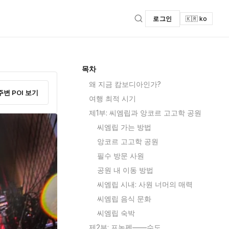
로그인
🇰🇷 ko
목차
왜 지금 캄보디아인가?
주변 POI 보기
여행 최적 시기
제1부: 씨엠립과 앙코르 고고학 공원
씨엠립 가는 방법
앙코르 고고학 공원
필수 방문 사원
공원 내 이동 방법
씨엠립 시내: 사원 너머의 매력
씨엠립 음식 문화
씨엠립 숙박
제2부: 프놈펜——수도