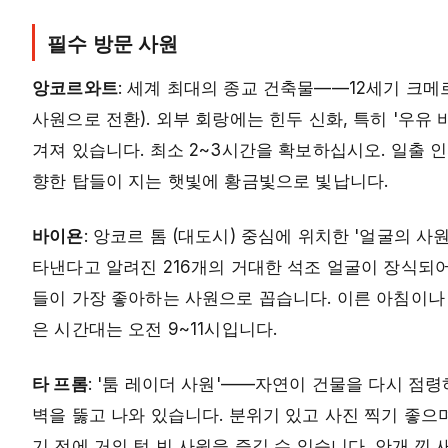
필수 방문 사원
앙코르와트
: 세계 최대의 종교 건축물——12세기 크
사원으로 전환). 외부 회랑에는 힌두 신화, 특히 '우유
겨져 있습니다. 최소 2~3시간을 확보하십시오. 일출 인파
향한 탑들이 지는 햇빛에 황금빛으로 빛납니다.
바이욘
: 앙코르 톰 (대도시) 중심에 위치한 '얼굴의 
타낸다고 알려진 216개의 거대한 석조 얼굴이 장식되
들이 가장 좋아하는 사원으로 꼽습니다. 이른 아침이나
은 시간대는 오전 9~11시입니다.
타 프롬
: '툼 레이더 사원'——자연이 건물을 다시 점
벽을 뚫고 나와 있습니다. 분위기 있고 사진 찍기 좋으며 
기 전에 거의 텅 빈 사원을 즐길 수 있습니다. 안개 낀