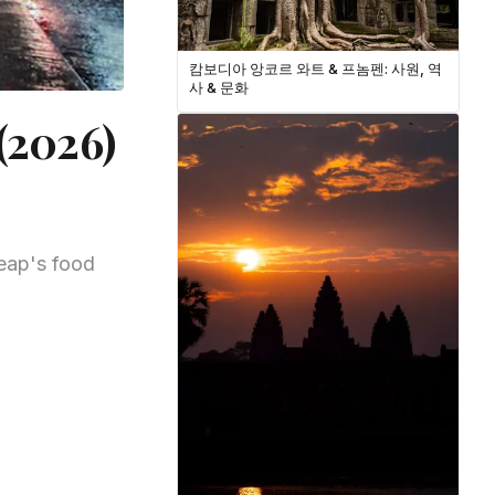
캄보디아 앙코르 와트 & 프놈펜: 사원, 역
사 & 문화
026)
eap's food