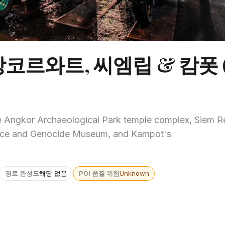
르와트, 씨엠립 & 캄폿 (2
 Angkor Archaeological Park temple complex, Siem R
lace and Genocide Museum, and Kampot's
경로 완성도
해당 없음
POI 품질 위험
Unknown