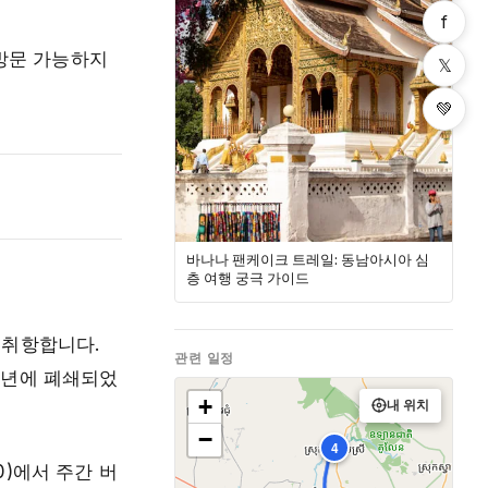
f
 방문 가능하지
𝕏
💚
바나나 팬케이크 트레일: 동남아시아 심
층 여행 궁극 가이드
이 취항합니다.
관련 일정
23년에 폐쇄되었
+
내 위치
−
4
20)에서 주간 버