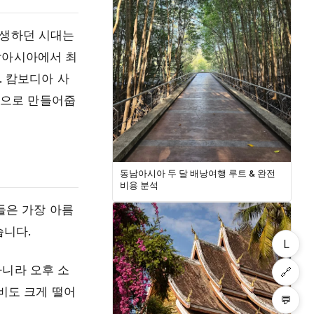
고생하던 시대는
남아시아에서 최
. 캄보디아 사
험으로 만들어줍
동남아시아 두 달 배낭여행 루트 & 완전
비용 분석
원들은 가장 아름
습니다.
L
아니라 오후 소
🔗
비도 크게 떨어
💬