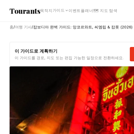
본문으로 건너뛰기
Tourants
가이드
목적지
이벤트
플래너
🗺 지도 탐색
홈
/
여행 기사
/
캄보디아 완벽 가이드: 앙코르와트, 씨엠립 & 캄폿 (2026)
이 가이드로 계획하기
이 가이드를 경로, 지도 또는 편집 가능한 일정으로 전환하세요.