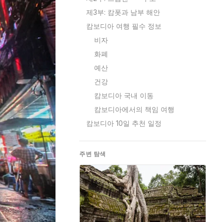
제3부: 캄폿과 남부 해안
캄보디아 여행 필수 정보
비자
화폐
예산
건강
캄보디아 국내 이동
캄보디아에서의 책임 여행
캄보디아 10일 추천 일정
주변 탐색