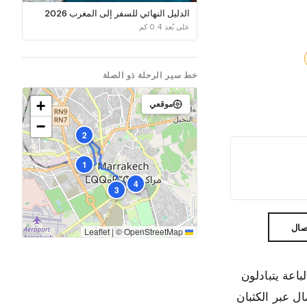
الدليل النهائي للسفر إلى المغرب 2026
على بُعد 0.4 كم
خط سير الرحلة ذو الصلة
+
موقعي
−
2
1
4
3
صال
|
©
OpenStreetMap
Leaflet
اعة يتبادلون
ل عبر الكثبان