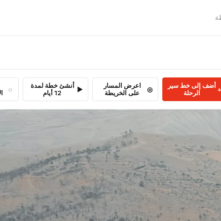

أنشئ خطة لمدة
اعرض المسار
أضف إلى خط سير
بة
12 أيام
على الخريطة
الرحلة