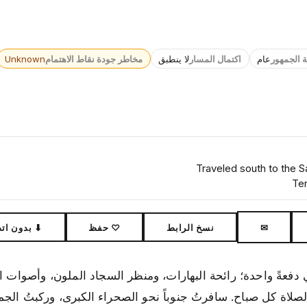
ة الجمهور
عام
اكتمال المسار
لا ينطبق
مخاطر جودة نقاط الاهتمام
Unknown
Traveled south to the S
Te
✉
نسخ الرابط
♡ حفظ
⬇ بدون ات
فعةً واحدة؛ رائحة البهارات، ومنظر السجاد الملون، وأصوات الب
لاة كل صباح. سافرتُ جنوباً نحو الصحراء الكبرى، وركبتُ الجما