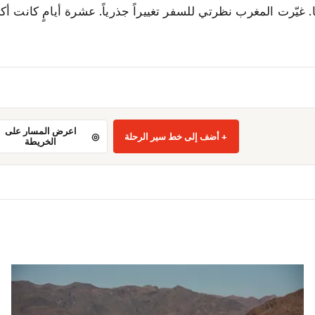
ا. غيّرت المغرب نظرتي للسفر تغييراً جذرياً. عشرة أيامٍ كانت أكث
اعرض المسار على
أضف إلى خط سير الرحلة
الخريطة