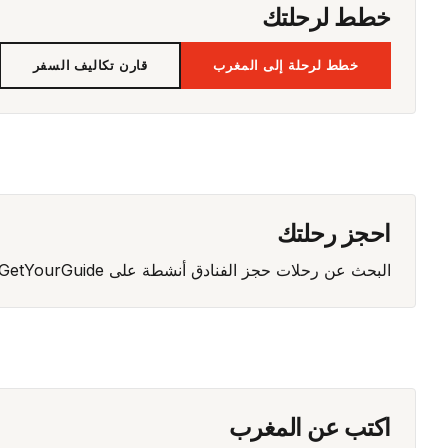
خطط لرحلتك
خطط لرحلة إلى المغرب
قارن تكاليف السفر
احجز رحلتك
البحث عن رحلات
حجز الفنادق
أنشطة على GetYourGuide
اكتب عن المغرب