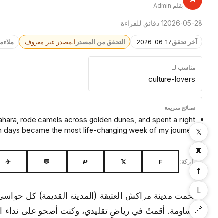
بقلم Admin
2026-05-28
1 دقائق للقراءة
آخر تحقق
2026-06-17
التحقق من المصدر
المصدر غير معروف
ملاءم
مناسب لـ
culture-lovers
نصائح سريعة
ahara, rode camels across golden dunes, and spent a night
n days became the most life-changing week of my journey
𝕏
💬
✈
💬
𝙋
𝕏
F
مشاركة:
f
L
اقتحمت مدينة مراكش العتيقة (المدينة القديمة) كل حواسي د
🔗
المساومة. أقمتُ في رياضٍ تقليدي، وكنت أصحو على نداء الص