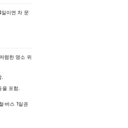
4일이면 차 문
 저렴한 명소 위
.
등을 포함.
철·버스 1일권