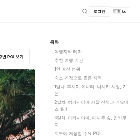
로그인
🇰🇷 ko
목차
여행지와 테마
주변 POI 보기
추천 여행 기간
1인 예산 범위
숙소 거점으로 좋은 지역
1일차: 후시미 이나리, 니시키 시장, 기
온
2일차: 히가시야마 사찰 산책과 기요미
즈데라
3일차: 아라시야마, 대나무 숲, 긴카쿠
지
지도에 저장할 주요 POI