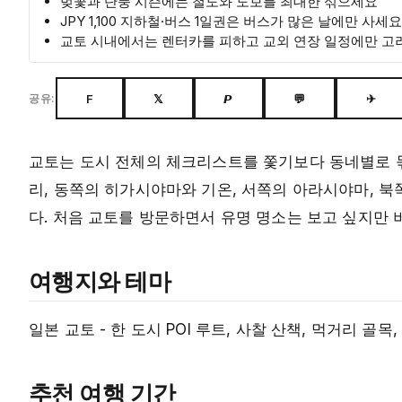
벚꽃과 단풍 시즌에는 철도와 도보를 최대한 섞으세요
JPY 1,100 지하철·버스 1일권은 버스가 많은 날에만 사세요
교토 시내에서는 렌터카를 피하고 교외 연장 일정에만 
F
𝕏
𝙋
💬
✈
공유:
교토는 도시 전체의 체크리스트를 쫓기보다 동네별로 묶
리, 동쪽의 히가시야마와 기온, 서쪽의 아라시야마, 북
다. 처음 교토를 방문하면서 유명 명소는 보고 싶지만
여행지와 테마
일본 교토 - 한 도시 POI 루트, 사찰 산책, 먹거리 골목,
추천 여행 기간