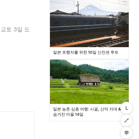
 교토 3일 도
일본 초행자를 위한 10일 신칸센 루트
L
일본 농촌 심층 여행: 시골, 산악 지대 &
숨겨진 마을 14일
🔗
💬