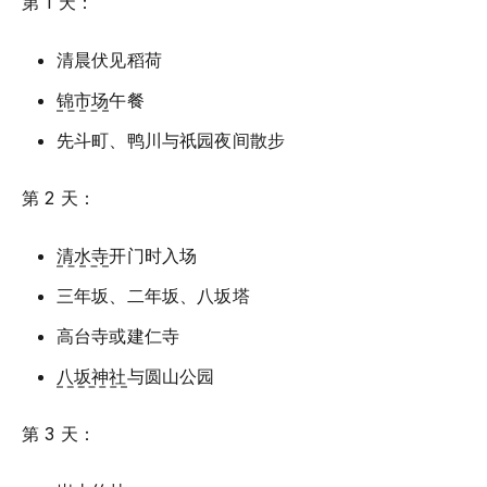
第 1 天：
清晨伏见稻荷
锦市场
午餐
先斗町、鸭川与祇园夜间散步
第 2 天：
清水寺
开门时入场
三年坂、二年坂、八坂塔
高台寺或建仁寺
八坂神社
与圆山公园
第 3 天：