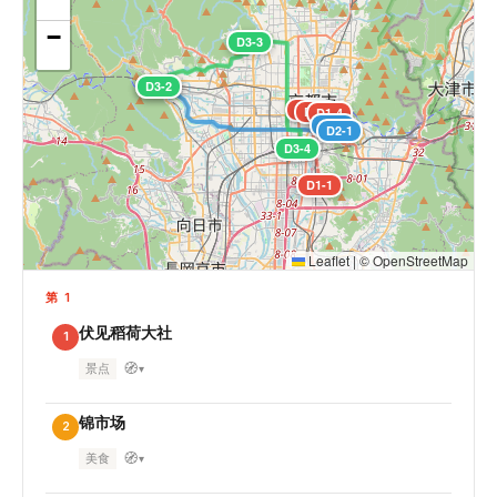
−
D3-3
D3-1
D3-2
D1-2
D1-3
D1-4
D2-2
D2-1
D3-4
D1-1
Leaflet
|
©
OpenStreetMap
第 1
伏见稻荷大社
1
🧭
景点
▾
锦市场
2
🧭
美食
▾