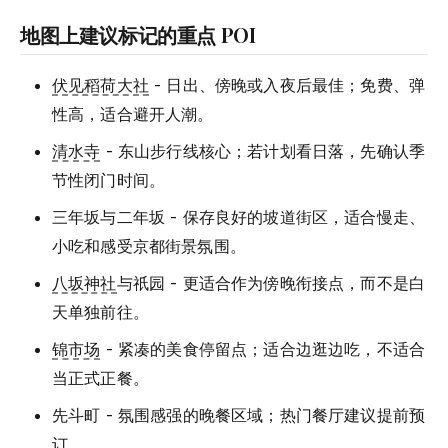
地图上建议标记的重点 POI
伏见稻荷大社
- 日出、傍晚或入夜后最佳；免费、弹
性高，适合避开人潮。
清水寺
- 东山步行线核心；若计划看日落，先确认季
节性闭门时间。
三年坂与二年坂 - 保存良好的坡道街区，适合慢走、
小吃和感受京都街景氛围。
八坂神社
与祇园 - 更适合作为傍晚衔接点，而不是白
天单独前往。
锦市场
- 紧凑的美食停留点；适合边逛边吃，不适合
当正式正餐。
先斗町 - 氛围感强的晚餐区域；热门餐厅建议提前预
订。