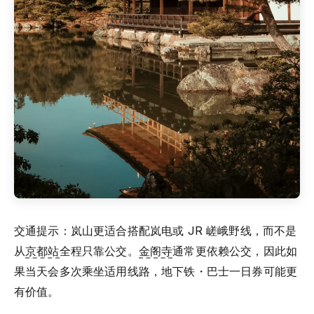
交通提示：岚山更适合搭配岚电或 JR 嵯峨野线，而不是
从
京都站
全程只靠公交。
金阁寺
通常更依赖公交，因此如
果当天会多次乘坐适用线路，地下铁・巴士一日券可能更
有价值。