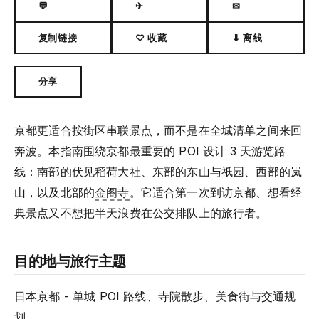
💬
✈
✉
复制链接
♡ 收藏
⬇ 离线
分享
京都更适合按街区串联景点，而不是在全城清单之间来回
奔波。本指南围绕京都最重要的 POI 设计 3 天游览路
线：南部的
伏见稻荷大社
、东部的东山与祇园、西部的岚
山，以及北部的
金阁寺
。它适合第一次到访京都、想看经
典景点又不想把半天浪费在公交排队上的旅行者。
目的地与旅行主题
日本京都 - 单城 POI 路线、寺院散步、美食街与交通规
划。