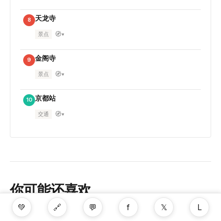
天龙寺
8
🧭
景点
▾
金阁寺
9
🧭
景点
▾
京都站
10
🧭
交通
▾
你可能还喜欢
💚
🔗
💬
f
𝕏
L