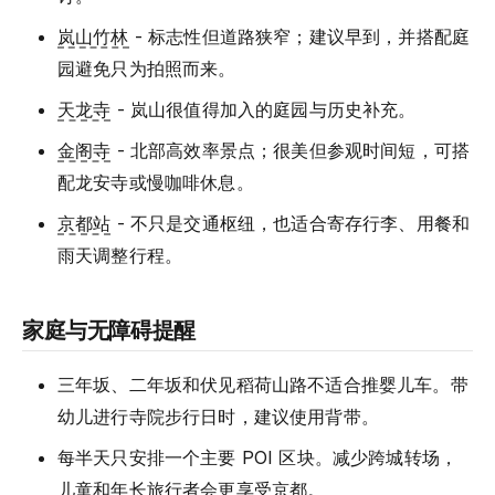
岚山竹林
- 标志性但道路狭窄；建议早到，并搭配庭
园避免只为拍照而来。
天龙寺
- 岚山很值得加入的庭园与历史补充。
金阁寺
- 北部高效率景点；很美但参观时间短，可搭
配龙安寺或慢咖啡休息。
京都站
- 不只是交通枢纽，也适合寄存行李、用餐和
雨天调整行程。
家庭与无障碍提醒
三年坂、二年坂和伏见稻荷山路不适合推婴儿车。带
幼儿进行寺院步行日时，建议使用背带。
每半天只安排一个主要 POI 区块。减少跨城转场，
儿童和年长旅行者会更享受京都。