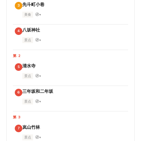
先斗町小巷
3
🧭
美食
▾
八坂神社
4
🧭
景点
▾
第 2
清水寺
5
🧭
景点
▾
三年坂和二年坂
6
🧭
景点
▾
第 3
岚山竹林
7
🧭
景点
▾