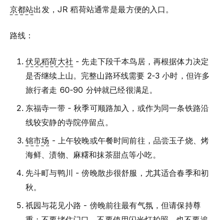
京都站
出发，JR 稻荷站通常是最方便的入口。
路线：
伏见稻荷大社
- 先走下段千本鸟居，再根据体力决定
是否继续上山。完整山路环线需要 2-3 小时，但许多
旅行者走 60-90 分钟就已经很满足。
东福寺一带 - 秋季可顺路加入，或作为同一条铁路沿
线较安静的寺院停留点。
锦市场
- 上午较晚或午餐时间前往，品尝玉子烧、烤
海鲜、渍物、麻糬和抹茶甜点等小吃。
先斗町与鸭川 - 傍晚散步很舒服，尤其适合春季和初
秋。
祇园与花见小路 - 傍晚前往最有气氛，但请保持尊
重：不要堵住门口，不要使用闪光灯拍照，也不要追