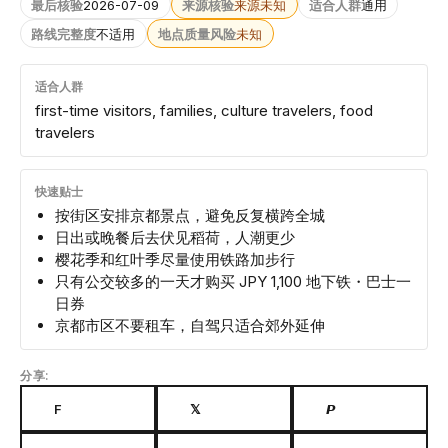
最后核验
2026-07-09
来源核验
来源未知
适合人群
通用
路线完整度
不适用
地点质量风险
未知
适合人群
first-time visitors, families, culture travelers, food
travelers
快速贴士
按街区安排京都景点，避免反复横跨全城
日出或晚餐后去伏见稻荷，人潮更少
樱花季和红叶季尽量使用铁路加步行
只有公交较多的一天才购买 JPY 1,100 地下铁・巴士一
日券
京都市区不要租车，自驾只适合郊外延伸
分享:
F
𝕏
𝙋