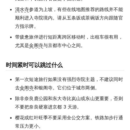
清水寺
参道为上坡，有些在线地图推荐的路线并不能
顺利进入寺院境内。请从五条坂或茶碗坂方向跟随官
方指示牌。
带疲惫旅伴进行短距离跨区移动时，出租车很有用，
尤其是
金阁寺
与京都市中心之间。
时间紧时可以跳过什么
第一次短途旅行如果没有强烈寺院主题，不建议同时
去
金阁寺
和银阁寺。它们位于城市两侧。
除非奈良鹿公园和东大寺比岚山或东山更重要，否则
不要把奈良硬塞进京都 3 天游。
樱花或红叶旺季不要采用全公交方案。铁路加步行通
常压力更小。