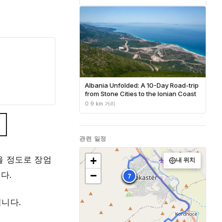
Albania Unfolded: A 10-Day Road-trip
from Stone Cities to the Ionian Coast
0.9 km 거리
관련 일정
+
을 정도로 장엄
내 위치
−
다.
1
2
3
4
5
6
7
니다.