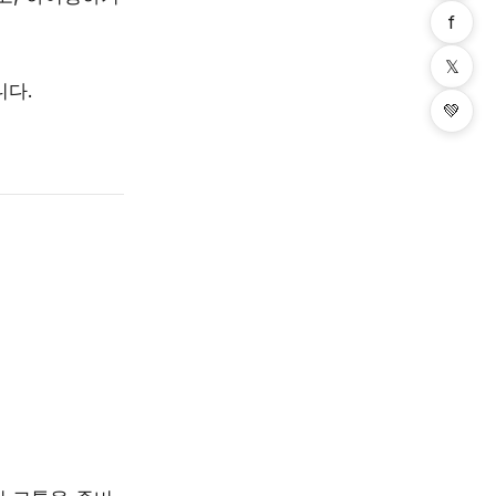
f
𝕏
니다.
💚