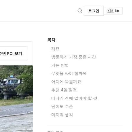
로그인
🇰🇷 ko
목차
개요
주변 POI 보기
방문하기 가장 좋은 시간
가는 방법
무엇을 싸야 할까요
어디에 묵을까요
추천 4일 일정
떠나기 전에 알아야 할 것
난이도 수준
마지막 생각