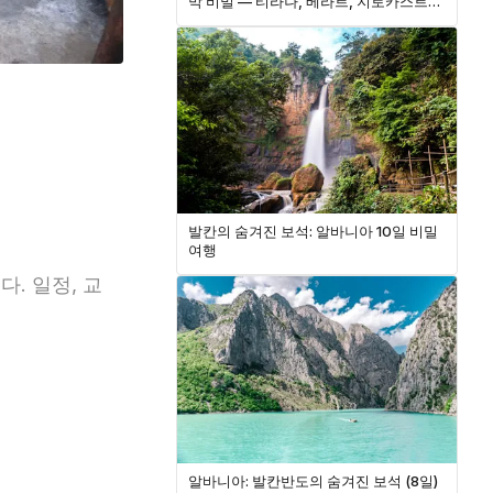
막 비밀 — 티라나, 베라트, 지로카스트러
그리고 알바니아 리비에라
드
발칸의 숨겨진 보석: 알바니아 10일 비밀
여행
. 일정, 교
알바니아: 발칸반도의 숨겨진 보석 (8일)