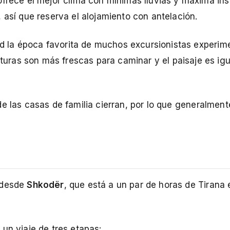
ofrece el mejor clima con mínimas lluvias y máxima ins
 así que reserva el alojamiento con antelación.
d la época favorita de muchos excursionistas experim
ras son más frescas para caminar y el paisaje es igua
e las casas de familia cierran, por lo que generalment
a desde
Shkodër
, que está a un par de horas de Tirana
un viaje de tres etapas: