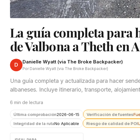
La guía completa para 
de Valbona a Theth en A
Danielle Wyatt (via The Broke Backpacker)
D
Por Danielle Wyatt (via The Broke Backpacker)
Una guía completa y actualizada para hacer send
albaneses. Incluye itinerario, transporte, alojamie
6 min de lectura
Última comprobación
2026-06-15
Verificación de fuentes
Fu
Integridad de la ruta
No Aplicable
Riesgo de calidad de POI
IDEAL PARA