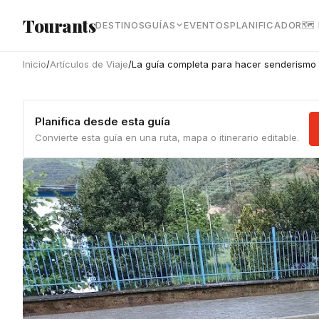
Ir al contenido principal
Tourants
DESTINOS
GUÍAS
EVENTOS
PLANIFICADOR
🗺
Inicio
/
Artículos de Viaje
/
La guía completa para hacer senderismo 
Planifica desde esta guía
Convierte esta guía en una ruta, mapa o itinerario editable.