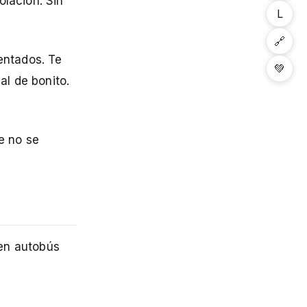
olación. Sin
L
🔗
entados. Te
💚
l de bonito.
e no se
 en autobús