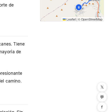
orte de
8
Leaflet
|
©
OpenStreetMap
canes. Tiene
 mayoría de
presionante
del camino.
𝕏
💬
f