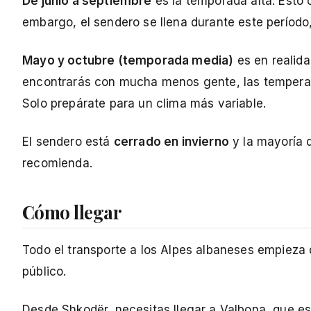
De junio a septiembre
es la temporada alta. Esto 
embargo, el sendero se llena durante este período,
Mayo y octubre (temporada media)
es en realida
encontrarás con mucha menos gente, las temperatu
Solo prepárate para un clima más variable.
El sendero está
cerrado en invierno
y la mayoría d
recomienda.
Cómo llegar
Todo el transporte a los Alpes albaneses empiez
público.
Desde Shkodër, necesitas llegar a Valbona, que es 