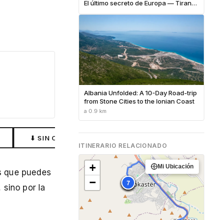
El último secreto de Europa — Tirana,
Berat, Gjirokastër y la Riviera
Albanesa
Albania Unfolded: A 10-Day Road-trip
from Stone Cities to the Ionian Coast
a 0.9 km
⬇ SIN CONEXIÓN
ITINERARIO RELACIONADO
+
Mi Ubicación
s que puedes
−
1
2
3
4
5
6
7
 sino por la