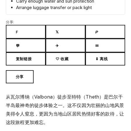
Carry enough water and sun protection
Arrange luggage transfer or pack light
分享:
F
𝕏
𝙋
💬
✈
✉
复制链接
♡ 收藏
⬇ 离线
分享
从瓦尔博纳（Valbona）徒步至特特（Theth）是巴尔干
半岛最神奇的徒步体验之一。这不仅因为壮丽的山地风景
美得令人窒息，更因为当地山区居民热情好客的款待，让
这段旅程更加难忘。