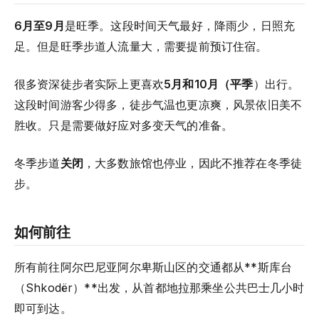
6月至9月
是旺季。这段时间天气最好，降雨少，日照充
足。但是旺季步道人流量大，需要提前预订住宿。
很多资深徒步者实际上更喜欢
5月和10月（平季
）出行。
这段时间游客少得多，徒步气温也更凉爽，风景依旧美不
胜收。只是需要做好应对多变天气的准备。
冬季步道
关闭
，大多数旅馆也停业，因此不推荐在冬季徒
步。
如何前往
所有前往阿尔巴尼亚阿尔卑斯山区的交通都从**斯库台
（Shkodër）**出发，从首都地拉那乘坐公共巴士几小时
即可到达。