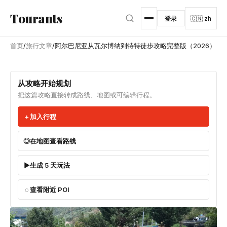
跳转到主内容
Tourants
登录
🇨🇳 zh
首页
/
旅行文章
/
阿尔巴尼亚从瓦尔博纳到特特徒步攻略完整版（2026）
从攻略开始规划
把这篇攻略直接转成路线、地图或可编辑行程。
加入行程
在地图查看路线
生成 5 天玩法
查看附近 POI