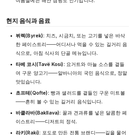
여름철에는 해안 캠핑도 인기입니다.
현지 음식과 음료
뷔렉(Byrek)
: 치즈, 시금치, 또는 고기를 넣은 바삭
한 페이스트리——어디서나 먹을 수 있는 길거리 음
식으로, 아침 식사의 단골 메뉴입니다.
타베 코시(Tavë Kosi)
: 요거트와 마늘 소스를 곁들
여 구운 양고기——알바니아의 국민 음식으로, 정말
맛있습니다.
초프테(Qofte)
: 빵과 샐러드를 곁들인 구운 미트볼
——흔히 볼 수 있는 길거리 음식입니다.
바클라바(Bakllava)
: 꿀과 견과류를 넣은 달콤한 페
이스트리——디저트의 정석.
라키(Raki)
: 포도로 만든 전통 브랜디——길을 물어