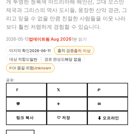
게 투명한 청록색 아드리아해 해안선, 고대 오스만
제국과 그리스의 역사 도시들, 웅장한 산악 경관, 그
리고 믿을 수 없을 만큼 친절한 사람들을 이웃 나라
보다 훨씬 저렴하게 경험할 수 있습니다.
2026-05-13
업데이트됨 Aug 2026
1분 읽기
마지막 확인
2026-06-11
출처 검증
출처 미상
대상 적합도
일반
경로 완성도
해당 없음
POI 품질 위험
Unknown
공유:
F
𝕏
𝙋
💬
✈
✉
링크 복사
♡ 저장
⬇ 오프라인