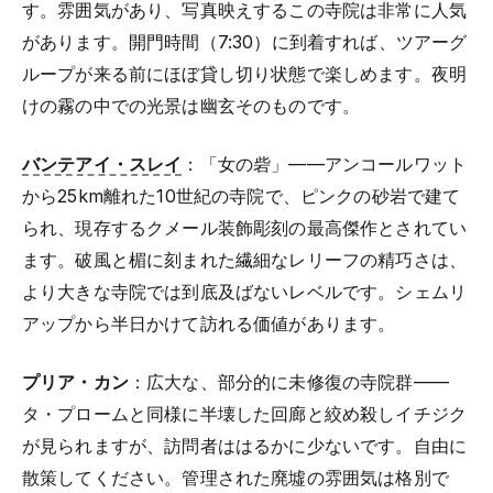
す。雰囲気があり、写真映えするこの寺院は非常に人気
があります。開門時間（7:30）に到着すれば、ツアーグ
ループが来る前にほぼ貸し切り状態で楽しめます。夜明
けの霧の中での光景は幽玄そのものです。
バンテアイ・スレイ
：「女の砦」——アンコールワット
から25km離れた10世紀の寺院で、ピンクの砂岩で建て
られ、現存するクメール装飾彫刻の最高傑作とされてい
ます。破風と楣に刻まれた繊細なレリーフの精巧さは、
より大きな寺院では到底及ばないレベルです。シェムリ
アップから半日かけて訪れる価値があります。
プリア・カン
：広大な、部分的に未修復の寺院群——
タ・プロームと同様に半壊した回廊と絞め殺しイチジク
が見られますが、訪問者ははるかに少ないです。自由に
散策してください。管理された廃墟の雰囲気は格別で