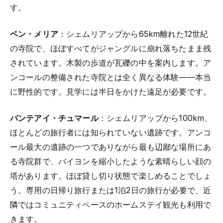
す。
ベン・メリア
：シェムリアップから65km離れた12世紀
の寺院で、ほぼすべてがジャングルに崩れ落ちたまま残
されています。木製の歩道が瓦礫の中を案内します。ア
ンコールの整備された寺院とは全く異なる体験——本当
に野性的です。見学には半日をかけた遠足が必要です。
バンテアイ・チュマール
：シェムリアップから100km、
ほとんどの旅行者には知られていない遺跡です。アンコ
ール最大の遺跡の一つでありながら最も辺鄙な場所にあ
る寺院群で、バイヨンを縮小したような素晴らしい顔の
塔があります。ほぼ貸し切り状態で楽しめることでしょ
う。専用の日帰り旅行または1泊2日の旅行が必要で、近
隣ではコミュニティベースのホームステイ観光も利用で
きます。