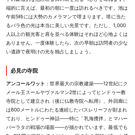
端的に言えば、最初の朝に一度は訪れるべきです。池は
午前5時には大勢のカメラマンで埋まります。塔に当た
るバラ色の光は本当に美しい光景です。ただし、1,000
人以上の観光客と肩を並べる体験はそれほど心地よくは
ありません。一度体験したら、次の早朝は訪問者の少な
い遺跡で夜明けの光を独占しましょう。
必見の寺院
アンコールワット
：世界最大の宗教建築——12世紀にク
メール王スールヤヴァルマン2世によってヒンドゥー教
寺院として建立され（後に仏教寺院へ転用）。外回廊に
は800メートルにわたる連続したバスレリーフが刻まれ
ており、ヒンドゥー神話——特に「乳海攪拌」とマハー
バーラタの戦場の場面——が描かれています。最低でも