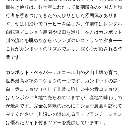
目抜き通りは、数十年にわたって長期滞在の外国人と旅
行者を惹きつけてきたのんびりとした雰囲気がありま
す。朝は川沿いでコーヒーを楽しみ、午前中はレンタル
自転車でコショウ農園や塩田を巡り、夕方はカンポット
川の流れを眺めながらベランダのレストランで夕食——
これがカンポットのリズムであり、深く心が癒される時
間です。
カンポット・ペッパー
：ボコール山の火山土壌で育つ、
世界最高水準のコショウの一つです。カンポットの黒・
白・赤コショウ（そして非常に珍しい生の青コショウ）
はカンボジア各地で売られていますが、産地で味わうの
が最高です。完全な体験のためにコショウ農園を訪れて
みてください（川沿いの道にあるラ・プランテーション
は優れたガイド付きツアーを提供しています）。