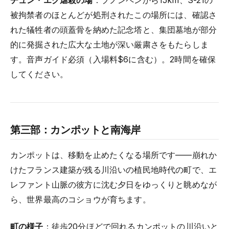
被拘禁者のほとんどが処刑されたこの場所には、確認さ
れた犠牲者の頭蓋骨を納めた記念塔と、集団墓地が部分
的に発掘された広大な土地が深い厳粛さをもたらしま
す。音声ガイド必須（入場料$6に含む）。2時間を確保
してください。
第三部：カンポットと南海岸
カンポットは、移動を止めたくなる場所です——崩れか
けたフランス建築が残る川沿いの植民地時代の町で、エ
レファント山脈の彼方に沈む夕日をゆっくりと眺めなが
ら、世界最高のコショウが育ちます。
町の様子
：徒歩20分ほどで回れるカンポットの川沿いと