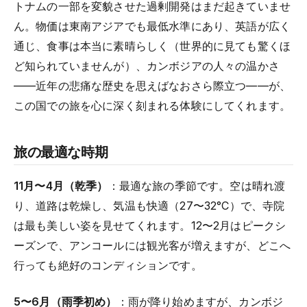
トナムの一部を変貌させた過剰開発はまだ起きていませ
ん。物価は東南アジアでも最低水準にあり、英語が広く
通じ、食事は本当に素晴らしく（世界的に見ても驚くほ
ど知られていませんが）、カンボジアの人々の温かさ
——近年の悲痛な歴史を思えばなおさら際立つ——が、
この国での旅を心に深く刻まれる体験にしてくれます。
旅の最適な時期
11月〜4月（乾季）
：最適な旅の季節です。空は晴れ渡
り、道路は乾燥し、気温も快適（27〜32°C）で、寺院
は最も美しい姿を見せてくれます。12〜2月はピークシ
ーズンで、アンコールには観光客が増えますが、どこへ
行っても絶好のコンディションです。
5〜6月（雨季初め）
：雨が降り始めますが、カンボジ