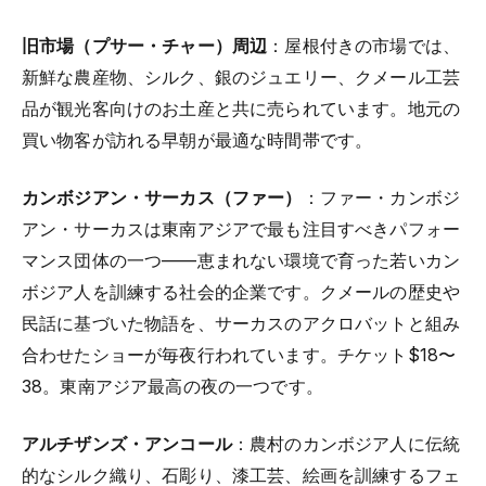
旧市場（プサー・チャー）周辺
：屋根付きの市場では、
新鮮な農産物、シルク、銀のジュエリー、クメール工芸
品が観光客向けのお土産と共に売られています。地元の
買い物客が訪れる早朝が最適な時間帯です。
カンボジアン・サーカス（ファー）
：ファー・カンボジ
アン・サーカスは東南アジアで最も注目すべきパフォー
マンス団体の一つ——恵まれない環境で育った若いカン
ボジア人を訓練する社会的企業です。クメールの歴史や
民話に基づいた物語を、サーカスのアクロバットと組み
合わせたショーが毎夜行われています。チケット$18〜
38。東南アジア最高の夜の一つです。
アルチザンズ・アンコール
：農村のカンボジア人に伝統
的なシルク織り、石彫り、漆工芸、絵画を訓練するフェ