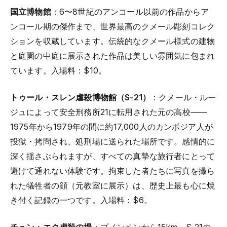
国立博物館
：6〜8世紀のアンコール以前の作品からア
ンコール期の傑作まで、世界最高のクメール彫刻コレク
ションを収蔵しています。伝統的なクメール様式の建物
と庭園の中庭に展示された作品は美しい雰囲気に包まれ
ています。入場料：$10。
トゥール・スレン虐殺博物館（S-21）
：クメール・ルー
ジュによって安全刑務所21に転用された元の高校——
1975年から1979年の間に約17,000人のカンボジア人が
投獄・拷問され、処刑場に送られた場所です。感情的に
深く揺さぶられますが、すべての真摯な旅行者にとって
避けて通れない体験です。拘束した者たちに写真を撮ら
れた犠牲者の顔（元教室に展示）は、歴史上最も心に焼
き付く記録の一つです。入場料：$6。
チュン・エク虐殺の場
：プノンペンから15km、S-21の