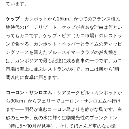
ています。
ケップ
：カンポットから25km、かつてのフランス植民
地時代のビーチリゾート、ケップが有名な理由は何とい
ってもカニです。ケップ・ピア（カニ市場）のレストラ
ンで食べる、カンポット・ペッパーとライムのディッピ
ングソースを添えたブルースイマークラブの炭火焼き
は、カンボジアで最も記憶に残る食事の一つです。カニ
市場は海上に並ぶレストランの列で、カニは海から1時
間以内に食卓に届きます。
コーロン・サンロエム
：シアヌークビル（カンポットか
ら90km）からフェリーでコーロン・サンロエムへ行け
ます——開発が進むコーロン島よりも静かな島です。白
砂のビーチ、夜の水に輝く生物発光性のプランクトン
（特に5〜10月が見事）、そしてほとんど車のない環