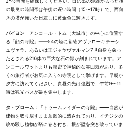
2〜3時間を確保してください。日の出の混雑が去った後
の最良の時間帯は午後の遅い時間（15〜17時）で、西向
きの塔が傾いた日差しに黄金色に輝きます。
バイヨン
：アンコール・トム（大城市）の中心に位置す
る「顔の寺院」——54の塔に菩薩アヴァローキテーシ
ュヴァラ、あるいは王ジャヤヴァルマン7世自身を象っ
たとされる216体の巨大な石の顔が刻まれています。ア
ンコールワットよりも親密で神秘的な雰囲気があり、多
くの旅行者がお気に入りの寺院として挙げます。早朝か
夕方に訪れてください。真昼の光は強烈で、午前9〜11
時は観光バスが最も集中します。
タ・プローム
：「トゥームレイダーの寺院」——自然が
建物を取り戻すまま意図的に残されており、イチジクの
絞め殺し植物が塔に巻き付き、根が壁を突き破っていま