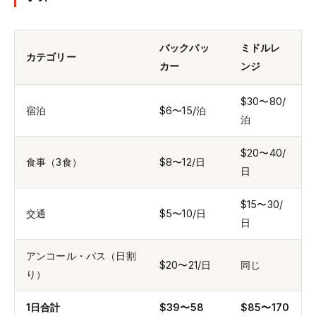
バックパッ
ミドルレ
カテゴリー
カー
ンジ
$30〜80/
宿泊
$6〜15/泊
泊
$20〜40/
食事（3食）
$8〜12/日
日
$15〜30/
交通
$5〜10/日
日
アンコール・パス（日割
$20〜21/日
同じ
り）
1日合計
$39〜58
$85〜170