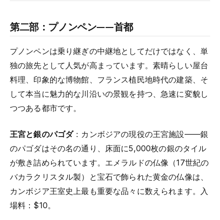
第二部：プノンペン——首都
プノンペンは乗り継ぎの中継地としてだけではなく、単
独の旅先として人気が高まっています。素晴らしい屋台
料理、印象的な博物館、フランス植民地時代の建築、そ
して本当に魅力的な川沿いの景観を持つ、急速に変貌し
つつある都市です。
王宮と銀のパゴダ
：カンボジアの現役の王宮施設——銀
のパゴダはその名の通り、床面に5,000枚の銀のタイル
が敷き詰められています。エメラルドの仏像（17世紀の
バカラクリスタル製）と宝石で飾られた黄金の仏像は、
カンボジア王室史上最も重要な品々に数えられます。入
場料：$10。