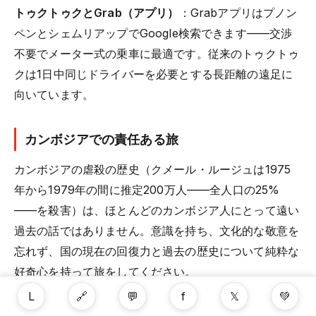
トゥクトゥクとGrab（アプリ）
：Grabアプリはプノン
ペンとシェムリアップでGoogle検索できます——交渉
不要でメーター式の乗車に最適です。従来のトゥクトゥ
クは1日中同じドライバーを必要とする長距離の遠足に
向いています。
カンボジアでの責任ある旅
カンボジアの虐殺の歴史（クメール・ルージュは1975
年から1979年の間に推定200万人——全人口の25%
——を殺害）は、ほとんどのカンボジア人にとって遠い
過去の話ではありません。意識を持ち、文化的な敬意を
忘れず、国の現在の回復力と過去の歴史について純粋な
好奇心を持って旅をしてください。
L
🔗
💬
f
𝕏
💚
孤児院訪問
：避けてください。「ボランティアツー