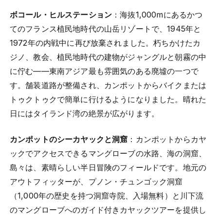
ボコール・ヒルステーション
：海抜1,000mにあるかつ
てのフランス植民地時代の山岳リゾートで、1945年と
1972年の内戦中に再び放棄されました。朽ちかけたカ
ジノ、教会、植民地時代の建物がジャングルと朝霧の中
に佇む——東南アジア最も雰囲気のある廃墟の一つで
す。舗装道路が整備され、カンポットからバイクまたは
トゥクトゥクで簡単に行けるようになりました。晴れた
日にはタイランド湾の絶景が広がります。
カンポットのシーカヤックと洞窟
：カンポットからカヤ
ックでアクセスできるマングローブの水路、海の洞窟、
島々は、素晴らしい半日冒険のフィールドです。地元の
アウトフィッターが、プノン・チュンゴック洞窟
（1,000年の歴史を持つ洞窟寺院、入場無料）と川下流
のマングローブへのガイド付きカヤックツアーを提供し