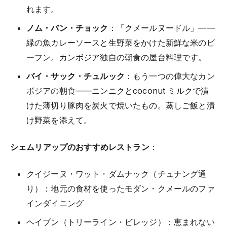
れます。
ノム・バン・チョック
：「クメールヌードル」——
緑の魚カレーソースと生野菜をかけた新鮮な米のビ
ーフン。カンボジア独自の朝食の屋台料理です。
バイ・サック・チュルック
：もう一つの偉大なカン
ボジアの朝食——ニンニクとcoconut ミルクで漬
けた薄切り豚肉を炭火で焼いたもの。蒸しご飯と漬
け野菜を添えて。
シェムリアップのおすすめレストラン
：
クイジーヌ・ワット・ダムナック（チュナング通
り）：地元の食材を使ったモダン・クメールのファ
インダイニング
ヘイブン（トリーライン・ビレッジ）：恵まれない