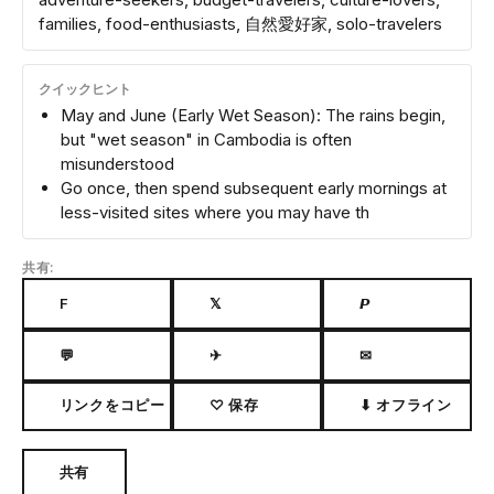
families, food-enthusiasts, 自然愛好家, solo-travelers
クイックヒント
May and June (Early Wet Season): The rains begin,
but "wet season" in Cambodia is often
misunderstood
Go once, then spend subsequent early mornings at
less-visited sites where you may have th
共有:
F
𝕏
𝙋
💬
✈
✉
リンクをコピー
♡ 保存
⬇ オフライン
共有