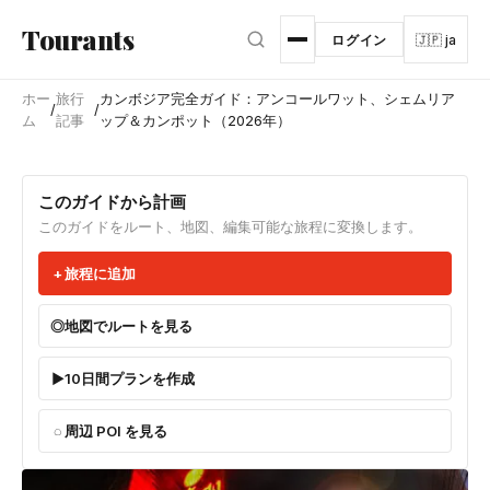
メインコンテンツへスキップ
Tourants
ログイン
🇯🇵 ja
ホー
旅行
カンボジア完全ガイド：アンコールワット、シェムリア
/
/
ム
記事
ップ＆カンポット（2026年）
このガイドから計画
このガイドをルート、地図、編集可能な旅程に変換します。
旅程に追加
地図でルートを見る
10日間プランを作成
周辺 POI を見る