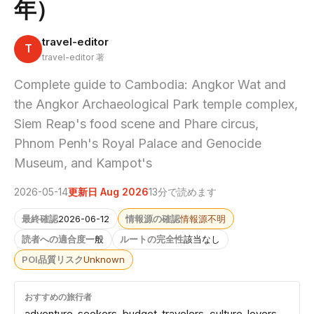
年）
travel-editor
T
travel-editor 著
Complete guide to Cambodia: Angkor Wat and
the Angkor Archaeological Park temple complex,
Siem Reap's food scene and Phare circus,
Phnom Penh's Royal Palace and Genocide
Museum, and Kampot's
2026-05-14
更新日 Aug 2026
13分で読めます
最終確認
2026-06-12
情報源の確認
情報源不明
読者への適合度
一般
ルートの完全性
該当なし
POI品質リスク
Unknown
おすすめの旅行者
adventure-seekers, budget-travelers, culture-lovers,