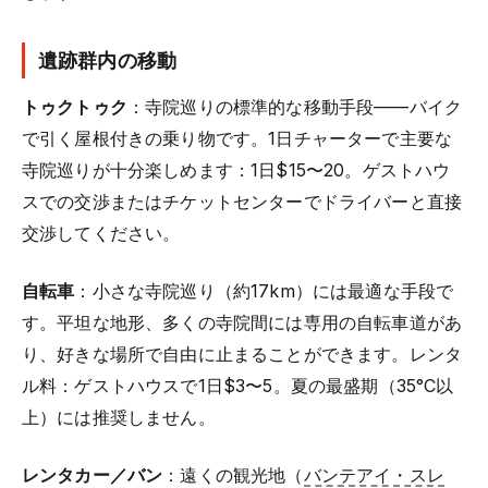
遺跡群内の移動
トゥクトゥク
：寺院巡りの標準的な移動手段——バイク
で引く屋根付きの乗り物です。1日チャーターで主要な
寺院巡りが十分楽しめます：1日$15〜20。ゲストハウ
スでの交渉またはチケットセンターでドライバーと直接
交渉してください。
自転車
：小さな寺院巡り（約17km）には最適な手段で
す。平坦な地形、多くの寺院間には専用の自転車道があ
り、好きな場所で自由に止まることができます。レンタ
ル料：ゲストハウスで1日$3〜5。夏の最盛期（35°C以
上）には推奨しません。
レンタカー／バン
：遠くの観光地（
バンテアイ・スレ