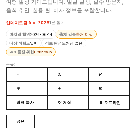
여행 일정 가이드입니다. 일일 일정, 필수 방문지,
음식 추천, 실용 팁, 비자 정보를 포함합니다.
업데이트됨 Aug 2026
1분 읽기
마지막 확인
2026-06-14
출처 검증
출처 미상
대상 적합도
일반
경로 완성도
해당 없음
POI 품질 위험
Unknown
공유:
F
𝕏
𝙋
💬
✈
✉
링크 복사
♡ 저장
⬇ 오프라인
공유