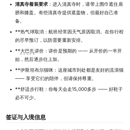
清真寺着装要求
：进入清真寺时，请带上围巾遮住肩
膀和膝盖。有些清真寺提供遮盖物，但最好自己准
备。
**热气球取消：航班经常因天气原因取消。在你行程
的尽早预订，以防需要重新安排。
**
大巴扎
讲价：讲价是预期的 —— 从开价的一半开
始，然后逐步往上加。
**伊斯坦布尔猫咪：这座城市到处都是友好的流浪猫
—— 享受它们的陪伴，但请保持尊重。
**舒适步行鞋：你每天会走15,000多步 —— 好鞋子
必不可少。
签证与入境信息