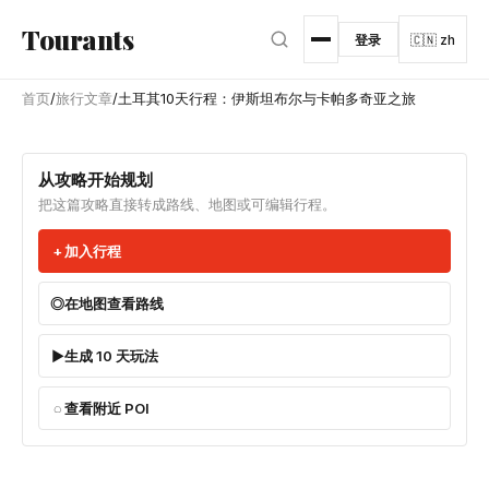
跳转到主内容
Tourants
登录
🇨🇳 zh
首页
/
旅行文章
/
土耳其10天行程：伊斯坦布尔与卡帕多奇亚之旅
从攻略开始规划
把这篇攻略直接转成路线、地图或可编辑行程。
加入行程
在地图查看路线
生成 10 天玩法
查看附近 POI