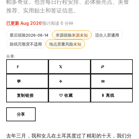
帕多奇亚。包含每日行程安排、必体验亮点、美食
推荐、实用贴士和签证信息。
已更新 Aug 2026
预计阅读 6 分钟
最后核验
2026-06-14
来源核验
来源未知
适合人群
通用
路线完整度
不适用
地点质量风险
未知
分享:
F
𝕏
𝙋
💬
✈
✉
复制链接
♡ 收藏
⬇ 离线
分享
去年三月，我和女儿在土耳其度过了精彩的十天，我们分