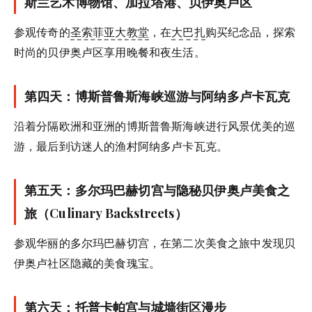
斯兰艺术博物馆、加拉塔港、贝伊奥卢区
参观传奇的
圣索菲亚大教堂
，在
大巴扎
购买纪念品，探索
时尚的贝伊奥卢区享用晚餐和夜生活。
第四天：博斯普鲁斯海峡巡游与阿纳多卢卡瓦克
沿着分隔欧洲和亚洲的博斯普鲁斯海峡进行风景优美的巡
游，最后到访迷人的渔村阿纳多卢卡瓦克。
第五天：多尔玛巴赫切宫与隐秘贝伊奥卢美食之
旅（Culinary Backstreets）
参观华丽的多尔玛巴赫切宫，在第二次美食之旅中发现贝
伊奥卢社区隐藏的美食瑰宝。
第六天：
托普卡帕宫
与城墙街区漫步