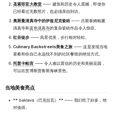
圣索菲亚大教堂
—— 建筑和历史令人震撼，即使你
已经看过无数照片，也必须亲自到访。
奥斯曼清真寺中的伊兹尼克瓷砖
—— 吕斯泰姆帕夏
清真寺和
蓝色清真寺
的复杂瓷砖作品令人惊叹。
红谷徒步
—— 风景优美，步行相对轻松。
Culinary Backstreets美食之旅
—— 这是发现当地
菜肴和你自己永远找不到的社区餐馆的绝佳方式。
托普卡帕宫
—— 令人难以置信的历史和美丽花园，
可以欣赏博斯普鲁斯海峡景色。
当地美食亮点
** baklava（巴克拉瓦）** —— 我们吃了好多，绝
对值得。