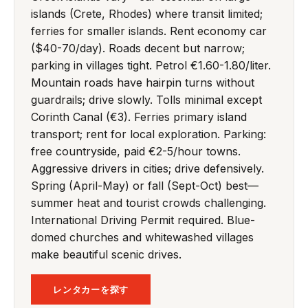
islands (Crete, Rhodes) where transit limited;
ferries for smaller islands. Rent economy car
($40-70/day). Roads decent but narrow;
parking in villages tight. Petrol €1.60-1.80/liter.
Mountain roads have hairpin turns without
guardrails; drive slowly. Tolls minimal except
Corinth Canal (€3). Ferries primary island
transport; rent for local exploration. Parking:
free countryside, paid €2-5/hour towns.
Aggressive drivers in cities; drive defensively.
Spring (April-May) or fall (Sept-Oct) best—
summer heat and tourist crowds challenging.
International Driving Permit required. Blue-
domed churches and whitewashed villages
make beautiful scenic drives.
レンタカーを探す