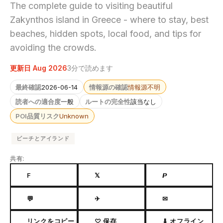
The complete guide to visiting beautiful
Zakynthos island in Greece - where to stay, best
beaches, hidden spots, local food, and tips for
avoiding the crowds.
更新日 Aug 2026
3分で読めます
最終確認
2026-06-14
情報源の確認
情報源不明
読者への適合度
一般
ルートの完全性
該当なし
POI品質リスク
Unknown
ビーチとアイランド
共有:
F
𝕏
𝙋
💬
✈
✉
リンクをコピー
♡ 保存
⬇ オフライン