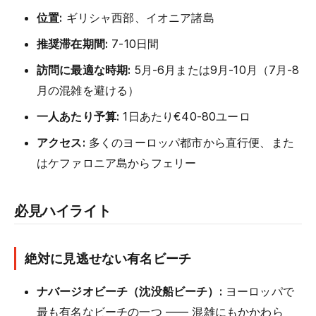
位置:
ギリシャ西部、イオニア諸島
推奨滞在期間:
7-10日間
訪問に最適な時期:
5月-6月または9月-10月（7月-8
月の混雑を避ける）
一人あたり予算:
1日あたり€40-80ユーロ
アクセス:
多くのヨーロッパ都市から直行便、また
はケファロニア島からフェリー
必見ハイライト
絶対に見逃せない有名ビーチ
ナバージオビーチ（沈没船ビーチ）:
ヨーロッパで
最も有名なビーチの一つ —— 混雑にもかかわら