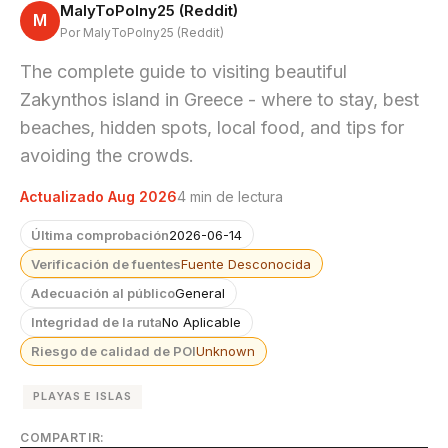
MalyToPolny25 (Reddit)
M
Por MalyToPolny25 (Reddit)
The complete guide to visiting beautiful
Zakynthos island in Greece - where to stay, best
beaches, hidden spots, local food, and tips for
avoiding the crowds.
Actualizado Aug 2026
4 min de lectura
Última comprobación
2026-06-14
Verificación de fuentes
Fuente Desconocida
Adecuación al público
General
Integridad de la ruta
No Aplicable
Riesgo de calidad de POI
Unknown
PLAYAS E ISLAS
COMPARTIR: