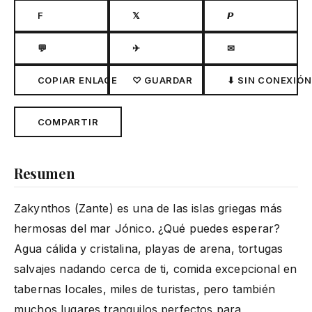
F
𝕏
𝙋
💬
✈
✉
COPIAR ENLACE
♡ GUARDAR
⬇ SIN CONEXIÓN
COMPARTIR
Resumen
Zakynthos (Zante) es una de las islas griegas más
hermosas del mar Jónico. ¿Qué puedes esperar?
Agua cálida y cristalina, playas de arena, tortugas
salvajes nadando cerca de ti, comida excepcional en
tabernas locales, miles de turistas, pero también
muchos lugares tranquilos perfectos para