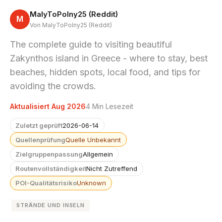
MalyToPolny25 (Reddit)
M
Von MalyToPolny25 (Reddit)
The complete guide to visiting beautiful
Zakynthos island in Greece - where to stay, best
beaches, hidden spots, local food, and tips for
avoiding the crowds.
Aktualisiert Aug 2026
4 Min Lesezeit
Zuletzt geprüft
2026-06-14
Quellenprüfung
Quelle Unbekannt
Zielgruppenpassung
Allgemein
Routenvollständigkeit
Nicht Zutreffend
POI-Qualitätsrisiko
Unknown
STRÄNDE UND INSELN